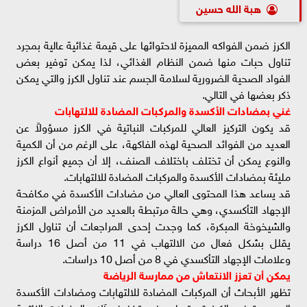
هبة الله حسين
الكرز ضمن الفواكه المميزة لاحتوائها على قيمة غذائية عالية بمجرد
تناول حبات منها ضمن النظام الغذائي، لذا يمكن توفير بعض
الفواد الصحية الضرورية لسلامة الجسم عند تناول الكرز والتي يمكن
ذكر بعضها في التالي.
غني بمضادات الأكسدة والمركبات المضادة للالتهابات
قد يكون التركيز العالي للمركبات النباتية في الكرز مسؤولاً عن
العديد من الفوائد الصحية لهذه الفاكهة، على الرغم من أن الكمية
والنوع يمكن أن تختلف باختلاف الصنف، إلا أن جميع أنواع الكرز
مليئة بمضادات الأكسدة والمركبات المضادة للالتهابات.
قد يساعد هذا المحتوى العالي من مضادات الأكسدة في مكافحة
الإجهاد التأكسدي، وهي حالة مرتبطة بالعديد من الأمراض المزمنة
والشيخوخة المبكرة، كما وجدت إحدى المراجعات أن تناول الكرز
يقلل بشكل فعال من الالتهاب في 11 من أصل 16 دراسة
وعلامات الإجهاد التأكسدي في 8 من أصل 10 دراسات.
يمكن أن تعزز الانتعاش من ممارسة الرياضة
تظهر الأبحاث أن المركبات المضادة للالتهابات ومضادات الأكسدة
الموجودة في الكرز قد تساعد في تخفيف آلام العضلات الناتجة