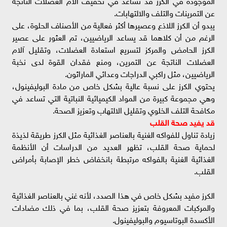
عن التمرينات والتلف والالتهابات.
يبدو أن الكرز اللاذع وعصيرها أكثر فعالية من الأصناف الحلوة، على
الرغم من أن كلاهما قد يساعد الرياضيين، تم العثور على عصير
الكرز الحامض والمركز لتسريع استعادة العضلات، وتقليل آلام
العضلات الناتجة عن التمرين، ومنع فقدان القوة لدى نخبة
الرياضيين، مثل راكبي الدراجات وعدائي الماراثون.
يحتوي الكرز على نسبة عالية بشكل خاص من مادة البوليفينول،
وهي مجموعة كبيرة من المواد الكيميائية النباتية التي تساعد في
مكافحة التلف الخلوي وتقليل الالتهاب وتعزيز الصحة.
قد يفيد صحة القلب
زيادة تناول للفواكه الغنية بالعناصر الغذائية مثل الكرز طريقة لذيذة
لحماية صحة القلب، تظهر العديد من الدراسات أن الأنظمة
الغذائية الغنية بالفواكه مرتبطة بانخفاض خطر الإصابة بأمراض
القلب.
الكرز مفيد بشكل خاص في هذا الصدد، لأنه غني بالعناصر الغذائية
والمركبات المعروفة بتعزيز صحة القلب، بما في ذلك مضادات
الأكسدة البوتاسيوم والبوليفينول.