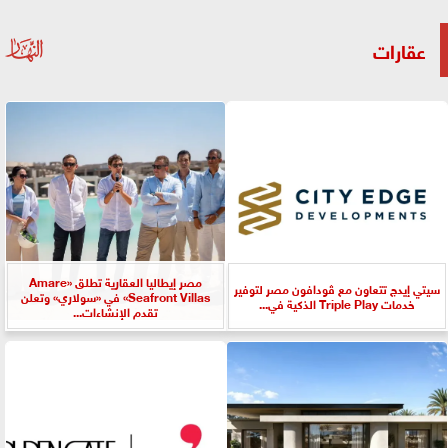
عقارات
مصر إيطاليا العقارية تطلق «Amare
سيتي إيدج تتعاون مع ڤودافون مصر لتوفير
Seafront Villas» في «سولاري» وتعلن
خدمات Triple Play الذكية في...
تقدم الإنشاءات...