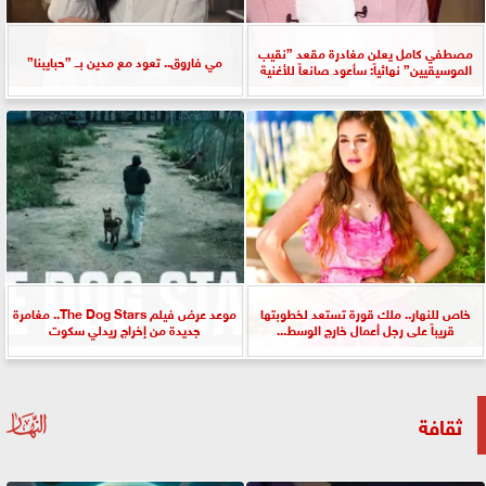
مصطفي كامل يعلن مغادرة مقعد ”نقيب
مي فاروق.. تعود مع مدين بــ ”حبايبنا”
الموسيقيين” نهائياً: سأعود صانعاً للأغنية
خاص للنهار.. ملك قورة تستعد لخطوبتها
موعد عرض فيلم The Dog Stars.. مغامرة
قريباً على رجل أعمال خارج الوسط...
جديدة من إخراج ريدلي سكوت
ثقافة