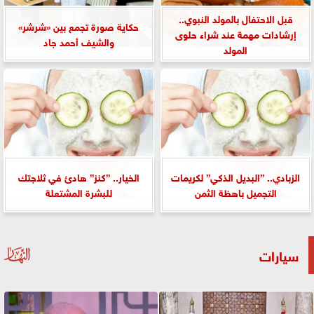
قبل الاحتفال بالمولد النبوي..
حكاية صورة تجمع بين «شرشر»
إرشادات مهمة عند شراء حلوى
والشيف أحمد جاد
المولد
الزبادي.. ”البديل الذكي” لكريمات
الخيار.. ”كنز” هادئ في ثلاجتك
التجميل باهظة الثمن
للبشرة المشتعلة
سيارات