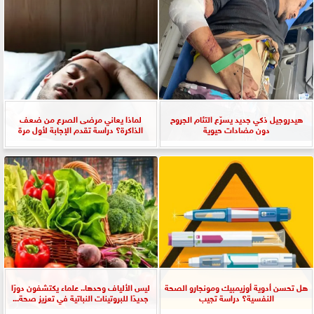
هيدروجيل ذكي جديد يسرّع التئام الجروح
لماذا يعاني مرضى الصرع من ضعف
دون مضادات حيوية
الذاكرة؟ دراسة تقدم الإجابة لأول مرة
هل تحسن أدوية أوزيمبيك ومونجارو الصحة
ليس الألياف وحدها.. علماء يكتشفون دورًا
النفسية؟ دراسة تجيب
جديدًا للبروتينات النباتية في تعزيز صحة...