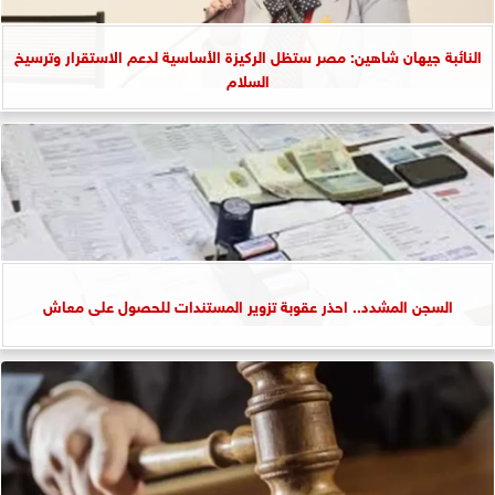
النائبة جيهان شاهين: مصر ستظل الركيزة الأساسية لدعم الاستقرار وترسيخ
السلام
السجن المشدد.. احذر عقوبة تزوير المستندات للحصول على معاش