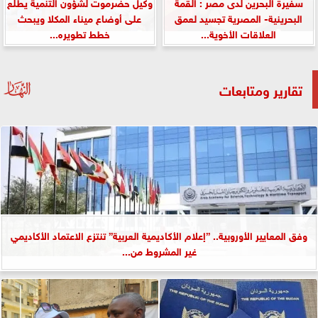
سفيرة البحرين لدى مصر : القمة
وكيل حضرموت لشؤون التنمية يطلع
البحرينية- المصرية تجسيد لعمق
على أوضاع ميناء المكلا ويبحث
العلاقات الأخوية...
خطط تطويره...
تقارير ومتابعات
وفق المعايير الأوروبية.. ”إعلام الأكاديمية العربية” تنتزع الاعتماد الأكاديمي
غير المشروط من...