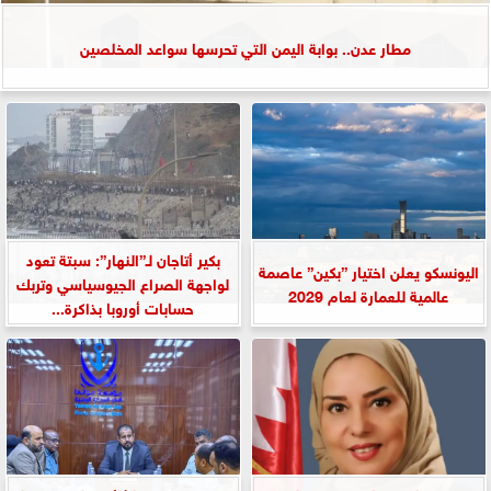
مطار عدن.. بوابة اليمن التي تحرسها سواعد المخلصين
بكير أتاجان لـ”النهار”: سبتة تعود
اليونسكو يعلن اختيار ”بكين” عاصمة
لواجهة الصراع الجيوسياسي وتربك
عالمية للعمارة لعام 2029
حسابات أوروبا بذاكرة...