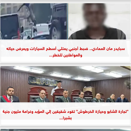
سبايدر مان المعادي.. ضبط أجنبي يعتلي أسطح السيارات ويعرض حياته
والمواطنين للخطر...
”تجارة الشابو وحيازة الخرطوش” تقود شقيقين إلي المؤبد وغرامة مليون جنية
بشبرا...