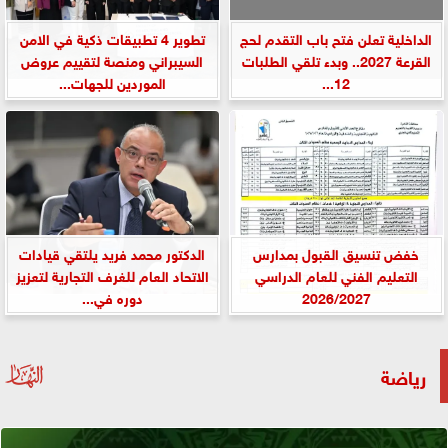
الداخلية تعلن فتح باب التقدم لحج
تطوير 4 تطبيقات ذكية في الامن
القرعة 2027.. وبدء تلقي الطلبات
السيبراني ومنصة لتقييم عروض
12...
الموردين للجهات...
خفض تنسيق القبول بمدارس
الدكتور محمد فريد يلتقي قيادات
التعليم الفني للعام الدراسي
الاتحاد العام للغرف التجارية لتعزيز
2026/2027
دوره في...
رياضة