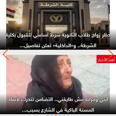
حظر زواج طلاب الثانوية شرط أساسي للقبول بكلية
الشرطة.. و«الداخلية» تعلن تفاصيل...
أهم الأخبار
ابني ومراته مش طايقني.. التضامن تتحرك لإنقاذ
المسنة الباكية في الشارع بسبب...