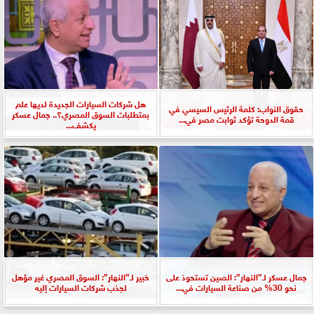
هل شركات السيارات الجديدة لديها علم
حقوق النواب: كلمة الرئيس السيسي في
بمتطلبات السوق المصري؟.. جمال عسكر
قمة الدوحة تؤكد ثوابت مصر في...
يكشف...
جمال عسكر لـ”النهار”: الصين تستحوذ على
خبير لـ”النهار”: السوق المصري غير مؤهل
نحو 30% من صناعة السيارات في...
لجذب شركات السيارات إليه