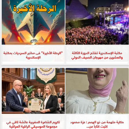
مكتبة الإسكندرية تفتتح الدورة الثالثة
”الرحلة الأخيرة” فى مختبر السرديات بمكتبة
والعشرين من مهرجان الصيف الدولي
الإسكندرية
حكاية ملهمة من ذو الهمم : عزة محمود
تكريم الشاعرة المغربية عائشة تاقي في
كتبت كتاباً عن...
مجموعة الموسيقي الراقية العراقية