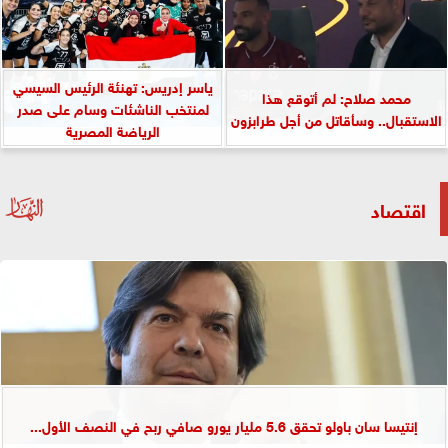
ياسر إدريس: تهنئة الرئيس السيسي
محمد صلاح: لم أتوقع هذا
لمنتخب الناشئات وسام على صدر
الاستقبال.. وسأقاتل من أجل طرابزون
الرياضة المصرية
اقتصاد
إنتيسا سان باولو تحقق 5.6 مليار يورو صافي ربح في النصف الأول...