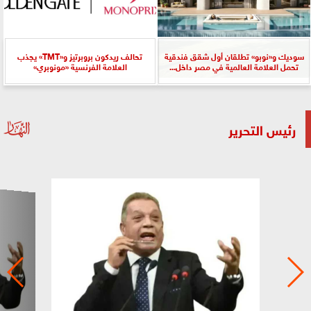
سوديك و«نوبو» تطلقان أول شقق فندقية
تحالف ريدكون بروبرتيز و«TMT» يجذب
تحمل العلامة العالمية في مصر داخل...
العلامة الفرنسية «مونوبري»
رئيس التحرير