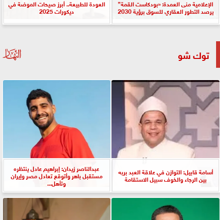
الإعلامية منى العمدة: «بودكاست القمة”
العودة للطبيعة.. أبرز صيحات الموضة في
يرصد التطور العقاري للسوق برؤية 2030
ديكورات 2025
توك شو
عبدالناصر زيدان: إبراهيم عادل ينتظره
أسامة قابيل: التوازن في علاقة العبد بربه
مستقبل باهر وأتوقع تعادل مصر وإيران
بين الرجاء والخوف سبيل الاستقامة
وتأهل...