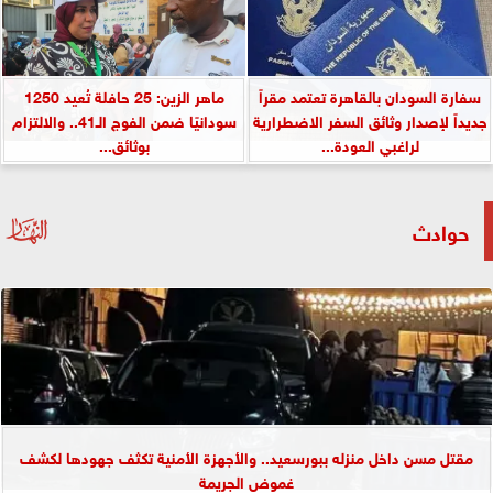
سفارة السودان بالقاهرة تعتمد مقراً
ماهر الزين: 25 حافلة تُعيد 1250
جديداً لإصدار وثائق السفر الاضطرارية
سودانيًا ضمن الفوج الـ41.. والالتزام
لراغبي العودة...
بوثائق...
حوادث
مقتل مسن داخل منزله ببورسعيد.. والأجهزة الأمنية تكثف جهودها لكشف
غموض الجريمة