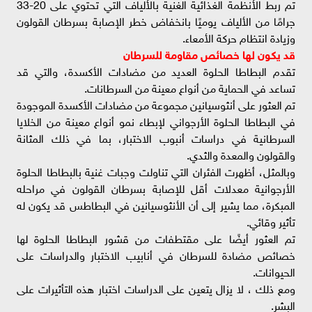
تم ربط الأنظمة الغذائية الغنية بالألياف التي تحتوي على 20-33
جرامًا من الألياف يوميًا بانخفاض خطر الإصابة بسرطان القولون
وزيادة انتظام حركة الأمعاء.
قد يكون لها خصائص مقاومة للسرطان
تقدم البطاطا الحلوة العديد من مضادات الأكسدة، والتي قد
تساعد في الحماية من أنواع معينة من السرطانات.
تم العثور على أنثوسيانين مجموعة من مضادات الأكسدة الموجودة
في البطاطا الحلوة الأرجواني لإبطاء نمو أنواع معينة من الخلايا
السرطانية في دراسات أنبوب الاختبار، بما في ذلك المثانة
والقولون والمعدة والثدي.
وبالمثل، أظهرت الفئران التي تناولت وجبات غنية بالبطاطا الحلوة
الأرجوانية معدلات أقل للإصابة بسرطان القولون في مراحله
المبكرة، مما يشير إلى أن الأنثوسيانين في البطاطس قد يكون له
تأثير وقائي.
تم العثور أيضًا على مقتطفات من قشور البطاطا الحلوة لها
خصائص مضادة للسرطان في أنابيب الاختبار والدراسات على
الحيوانات.
ومع ذلك ، لا يزال يتعين على الدراسات اختبار هذه التأثيرات على
البشر.