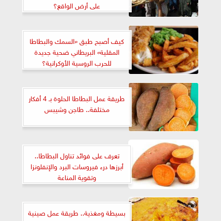
على أرض الواقع؟
كيف أصبح طبق «السمك والبطاطا
المقلية» البريطاني ضحية جديدة
للحرب الروسية الأوكرانية؟
طريقة عمل البطاطا الحلوة بـ 4 أفكار
مختلفة.. طاجن وشيبس
تعرف على فوائد تناول البطاطا..
أبرزها درء فيروسات البرد والإنفلونزا
وتقوية المناعة
بسيطة ومغذية.. طريقة عمل صينية