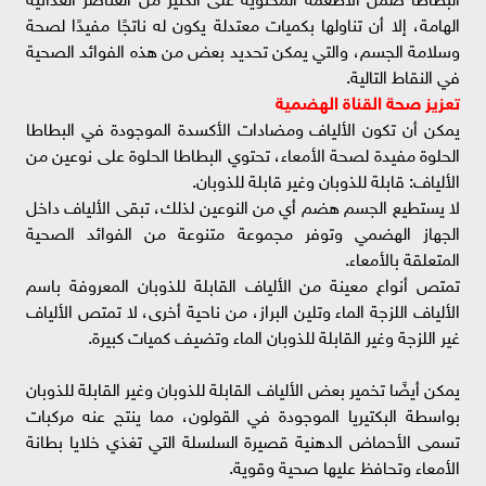
الهامة، إلا أن تناولها بكميات معتدلة يكون له ناتجًا مفيدًا لصحة
وسلامة الجسم، والتي يمكن تحديد بعض من هذه الفوائد الصحية
في النقاط التالية.
تعزيز صحة القناة الهضمية
يمكن أن تكون الألياف ومضادات الأكسدة الموجودة في البطاطا
الحلوة مفيدة لصحة الأمعاء، تحتوي البطاطا الحلوة على نوعين من
الألياف: قابلة للذوبان وغير قابلة للذوبان.
لا يستطيع الجسم هضم أي من النوعين لذلك، تبقى الألياف داخل
الجهاز الهضمي وتوفر مجموعة متنوعة من الفوائد الصحية
المتعلقة بالأمعاء.
تمتص أنواع معينة من الألياف القابلة للذوبان المعروفة باسم
الألياف اللزجة الماء وتلين البراز، من ناحية أخرى، لا تمتص الألياف
غير اللزجة وغير القابلة للذوبان الماء وتضيف كميات كبيرة.
يمكن أيضًا تخمير بعض الألياف القابلة للذوبان وغير القابلة للذوبان
بواسطة البكتيريا الموجودة في القولون، مما ينتج عنه مركبات
تسمى الأحماض الدهنية قصيرة السلسلة التي تغذي خلايا بطانة
الأمعاء وتحافظ عليها صحية وقوية.