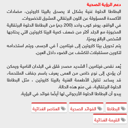
دعم الرؤية الصحية
البطاطا الحلوة غنية بشكل لا يصدق بالبيتا كاروتين، مضادات
الأكسدة المسؤولة عن اللون البرتقالي المشرق للخضروات.
في الواقع، يوفر كوب واحد (200 جم) من البطاطا الحلوة البرتقالية
المخبوزة مع الجلد أكثر من ضعف كمية البيتا كاروتين التي يحتاجها
الشخص البالغ يوميًا.
يتم تحويل بيتا كاروتين إلى فيتامين أ في الجسم، ويتم استخدامه
لتكوين مستقبلات للكشف عن الضوء داخل العين.
يُعد نقص فيتامين أ الشديد مصدر قلق في البلدان النامية ويمكن
أن يؤدي إلى نوع خاص من العمى يعرف باسم جفاف الملتحمة،
قد يساعد تناول الأطعمة الغنية بالبيتا كاروتين ، مثل البطاطا
الحلوة البرتقالية، في منع هذه الحالة.
يبدو أن البطاطا الحلوة الأرجواني لها أيضًا فوائد في الرؤية.
البطاطا
الفوائد الصحية
العناصر الغذائية
القيمة الغذائية