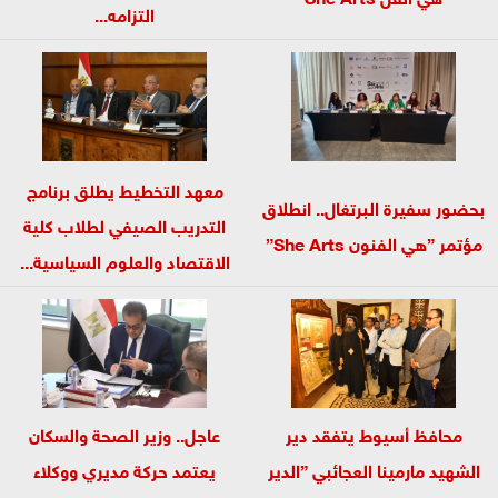
التزامه...
معهد التخطيط يطلق برنامج
بحضور سفيرة البرتغال.. انطلاق
التدريب الصيفي لطلاب كلية
مؤتمر ”هي الفنون She Arts”
الاقتصاد والعلوم السياسية...
محافظ أسيوط يتفقد دير
عاجل.. وزير الصحة والسكان
الشهيد مارمينا العجائبي ”الدير
يعتمد حركة مديري ووكلاء