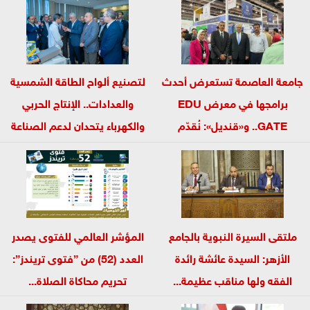
جامعة العاصمة تستعرض أحدث
لتصنيع ألواح الطاقة الشمسية
برامجها في معرض EDU
والعدادات.. الإنتاج الحربي
GATE.. و«قنديل»: نُقدّم
والكهرباء يتحدان لدعم الصناعة
تخصصات...
الوطنية...
ملتقى السيرة النبوية بالجامع
المؤشر العالمي للفتوى يصدر
الأزهر: السيدة عائشة رائدة
العدد (52) من ”فتوى تريندز”:
الفقه ولها مناقب عظيمة...
تحريم محاكاة الصلاة...