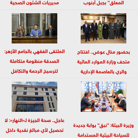
المعلق” بجبل أبنوب
مديريات الشئون الصحية
ويؤكد:السياحة...
بمحافظات...
الملتقى الفقهي بالجامع الأزهر:
بحضور منال عوض.. افتتاح
الصدقة منظومة متكاملة
متحف وزارة الموارد المائية
لترسيخ الرحمة والتكافل
والري بالعاصمة الإدارية
وتحقيق استقرار...
عاجل.. صحة الجيزة لـ«النهار»: لا
وزيرة البيئة: ”نبق” بوابة جديدة
تحصيل لأي مبالغ نقدية داخل
للسياحة البيئية المستدامة