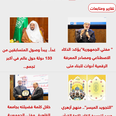
تقارير ومتابعات
” مفتي الجمهورية”يؤكد: الذكاء
غداً.. يبداً وصول المتسابقين من
الاصطناعي ومصادر المعرفة
133 دولة حول عالم في أكبر
الرقمية أدوات للبناء متى
تجمع...
اقترنت...
خلال كلمة فضيلته بجامعة
”التجويد الميسر”.. منهج أزهري
القاهرة.. مفتي الجمهورية
جديد لترسيخ إتقان تلاوة القرآن