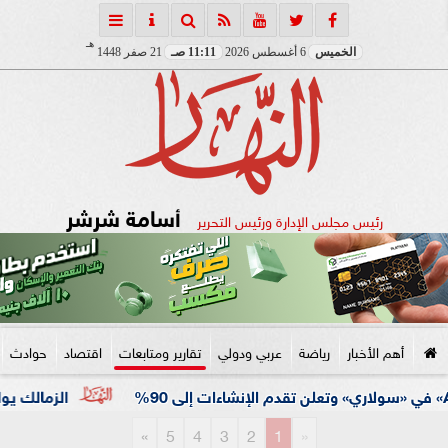
هـ
الخميس
6 أغسطس 2026
11:11 صـ
21 صفر 1448
أسامة شرشر
رئيس مجلس الإدارة ورئيس التحرير
أهم الأخبار
رياضة
عربي ودولي
تقارير ومتابعات
اقتصاد
حوادث
الزمالك يواصل استعداداته للم
»
5
4
3
2
1
«