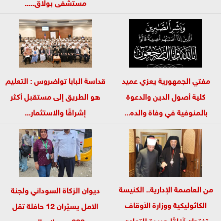
مستشفى بولاق.....
مفتي الجمهورية يعزي عميد
قداسة البابا تواضروس : التعليم
كلية أصول الدين والدعوة
هو الطريق إلى مستقبل أكثر
بالمنوفية في وفاة والده...
إشراقًا والاستثمار...
من العاصمة الإدارية.. الكنيسة
ديوان الزكاة السوداني ولجنة
الكاثوليكية ووزارة الأوقاف
الامل يسيّران 12 حافلة تقل
تفتحان آفاقًا جديدة للتعاون
600 سوداني إلى...