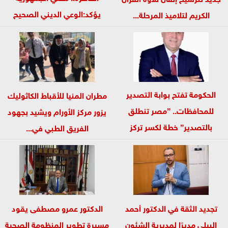
يؤكد:الوعي الديني الصحيح
الكريم لتلاميذ المرحلة...
يصوغ شخصيةً...
الحكومة تفتح بوابة التصدير
مطران المنيا للأقباط الكاثوليك
للمحافظات.. ”مصر تنطلق
يزور مركز الأورام ويشيد بجهود
بالتصدير” خطة لكسر تركز
الفريق الطبي في...
45%...
تجديد الثقة في الدكتور أحمد
الدكتور عمرو مصطفى يقود
البيلي مديرًا لمديرية الشئون
مسيرة تطوير المنظومة الصحية