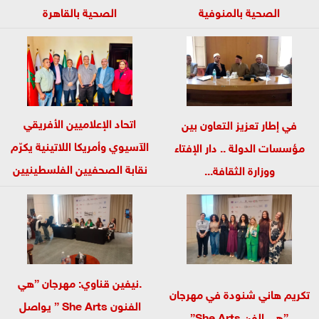
الصحية بالمنوفية
الصحية بالقاهرة
اتحاد الإعلاميين الأفريقي
في إطار تعزيز التعاون بين
الآسيوي وأمريكا اللاتينية يكرّم
مؤسسات الدولة .. دار الإفتاء
نقابة الصحفيين الفلسطينيين
ووزارة الثقافة...
ويعلن توسيع...
.نيفين قناوي: مهرجان ”هي
تكريم هاني شنودة في مهرجان
الفنون She Arts ” يواصل
”هي الفن She Arts”