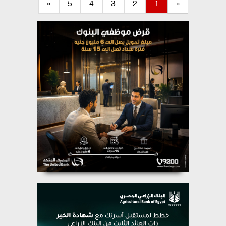
»
5
4
3
2
1
«