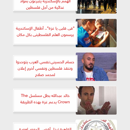
الهمم بالإسكندرية يتبرعون بمواد
غذائية من أجل فلسطين
”فى قلبى يا غزة”.. أطفال الإسكندرية
يرسمون العلم الفلسطينى بكل مكان
حسام الحسيني:نفسي العرب يتوحدوا
وننقذ فلسطين ونفسي أخرج إعلان
لمحمد صلاح
خالد عبدالله بطل مسلسل The
Crown يدعم غزة بهذه الطريقة
القاهرة تبذل أقصى الجهود لعودة