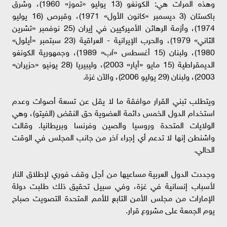
وهذه المرات هي: الكونغو (13 يوليو «تموز» 1960)، وشرق
باكستان (3 ديسمبر «كانون الأول» 1971)، وقبرص (16 يوليو
1974)، وأزمة الرهائن الأميركيين في إيران (25 نوفمبر «تشرين
الثاني» 1979)، والحرب الإيرانية - العراقية (23 سبتمبر «أيلول»
1980)، ولبنان (15 أغسطس «آب» 1989)، وجمهورية الكونغو
الديمقراطية (15 مايو «أيار» 2003)، وليبيريا (28 يونيو «حزيران»
2003)، ولبنان (29 يوليو 2006)، والآن غزة.
ويتطلب تبني القرار موافقة ما لا يقل عن تسعة أصوات وعدم
استخدام الدول الخمس دائمة العضوية حق النقض (الفيتو)، وهي
الولايات المتحدة وروسيا والصين وفرنسا وبريطانيا. وقالت
واشنطن إنها لا تدعم أي إجراء آخر من جانب المجلس في الوقت
الحالي.
وجددت الدول العربية مساعيها من أجل وقف فوري لإطلاق النار
لأسباب إنسانية في غزة، وفي سبيل تحقيق ذلك طلبت دولة
الإمارات من مجلس الأمن التابع للأمم المتحدة التصويت صباح
يوم الجمعة على مشروع قرار.