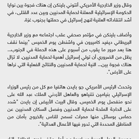
وقال وزير الخارجية الأمريكي أنتوني بلينكن إن هناك فجوة بين نوايا
الحكومة الإسرائيلية المعلنة لحماية المدنيين وبين عدد القتلى، في
أشد انتقاداته العلنية لنهج إسرائيل في حملتها بجنوب غزة.
وأضاف بلينكن في مؤتمر صحفي عقب اجتماعه مع وزير الخارجية
البريطاني ديفيد كاميرون في واشنطن يوم الخميس "بينما نقف
هنا بعد مرور ما يقرب من أسبوع على هذه الحملة في الجنوب...
يظل من الضروري أن تولي إسرائيل أهمية لحماية المدنيين. لا تزال
هناك فجوة بين... النية لحماية المدنيين والنتائج الفعلية التي نراها
على الأرض".
وتحدث الرئيس الأمريكي جو بايدن هاتفيا مع كل من رئيس الوزراء
الإسرائيلي بنيامين نتنياهو والعاهل الأردني الملك عبد الله على
نحو منفصل يوم الخميس. وقال البيت الأبيض إن بايدن "شدد
على الحاجة الملحة لحماية المدنيين وفصل السكان المدنيين عن
حماس بوسائل منها ممرات تسمح للناس بالخروج بأمان من
المناطق المحددة التي تدور فيها الأعمال العدائية".
وجددت الدول العربية مساعيها من أجل وقف فوري لإطلاق النار