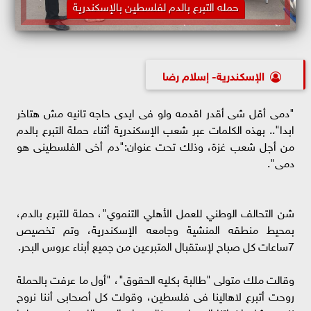
حمله التبرع بالدم لفلسطين بالإسكندرية
الإسكندرية- إسلام رضا
"دمى أقل شى أقدر اقدمه ولو فى ايدى حاجه تانيه مش هتاخر
ابدا".. بهذه الكلمات عبر شعب الإسكندرية أثناء حملة التبرع بالدم
من أجل شعب غزة، وذلك تحت عنوان:"دم أخى الفلسطينى هو
دمى".
شن التحالف الوطني للعمل الأهلي التنموي"، حملة للتبرع بالدم،
بمحيط منطقه المنشية وجامعه الإسكندرية، وتم تخصيص
7ساعات كل صباح لإستقبال المتبرعين من جميع أبناء عروس البحر.
وقالت ملك متولى "طالبة بكليه الحقوق"، "أول ما عرفت بالحملة
روحت أتبرع لاهالينا فى فلسطين، وقولت كل أصحابى أننا نروح