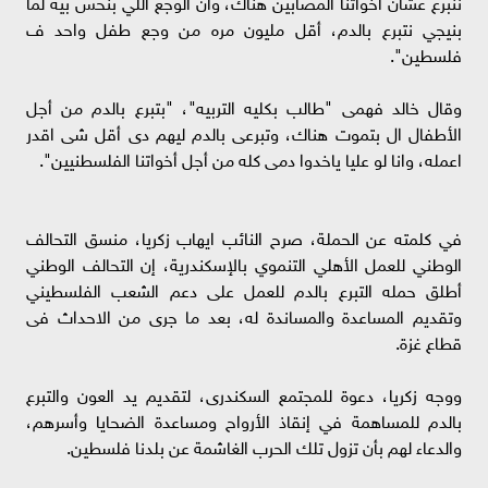
ننبرع عشان اخواتنا المصابين هناك، وان الوجع اللي بنحس بيه لما
بنيجي نتبرع بالدم، أقل مليون مره من وجع طفل واحد ف
فلسطين".
وقال خالد فهمى "طالب بكليه التربيه"، "بتبرع بالدم من أجل
الأطفال ال بتموت هناك، وتبرعى بالدم ليهم دى أقل شى اقدر
اعمله، وانا لو عليا ياخدوا دمى كله من أجل أخواتنا الفلسطنيين".
في كلمته عن الحملة، صرح النائب ايهاب زكريا، منسق التحالف
الوطني للعمل الأهلي التنموي بالإسكندرية، إن التحالف الوطني
أطلق حمله التبرع بالدم للعمل على دعم الشعب الفلسطيني
وتقديم المساعدة والمساندة له، بعد ما جرى من الاحداث فى
قطاع غزة.
ووجه زكريا، دعوة للمجتمع السكندرى، لتقديم يد العون والتبرع
بالدم للمساهمة في إنقاذ الأرواح ومساعدة الضحايا وأسرهم،
والدعاء لهم بأن تزول تلك الحرب الغاشمة عن بلدنا فلسطين.