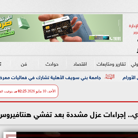
دارة 
ير
ولي
تقارير ومتابعات
اقتصاد
حوادث
فن
ث
عة بني سويف الأهلية تشارك في فعاليات معرض ”أخبار اليوم للتعليم 
الأحد، 10 مايو 2026
02:25 مـ
بتوقيت الق
ري.. إجراءات عزل مشددة بعد تفشي هنتافيروس