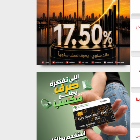
خر
تا
وس