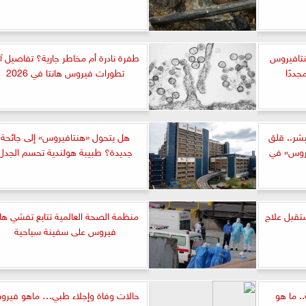
انتافيروس
طفرة نادرة أم مخاطر جارية؟ تفاصيل آ
ددًا
تطورات فيروس هانتا في 2026
بشر.. قلق
هل يتحول «هنتافيروس» إلى جائحة
روس» في
جديدة؟ طبيبة هولندية تحسم الجدل
تقبل علاج
منظمة الصحة العالمية تتابع تفشي هان
فيروس على سفينة سياحية
. ما هو
حالات وفاة وإجلاء طبي… ماهو فير