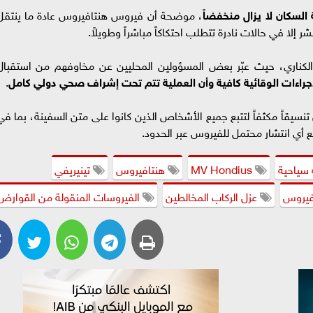
السكان لا يزال منخفضاً
، موضحة أن فيروس هنتافيروس عادة ما ينتقل
 إلا في حالات نادرة تتطلب احتكاكاً مباشراً وطويلاً.
الكناري، حيث عبّر بعض المسؤولين المحليين عن مخاوفهم من استقبال
إجراءات الوقائية كافية وأن العملية تتم تحت إشراف صحي دولي كامل
.
يقاً مكثفاً لتتبع جميع الأشخاص الذين كانوا على متن السفينة، بما في
أي انتشار محتمل للفيروس عبر الحدود.
سياحية
MV Hondius
هنتافيروس
تينيريفي
فيروس
عزل الركاب المخالطين
الفيروسات المنقولة من القوارض