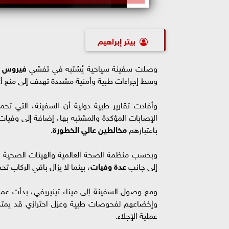
بيتر إبراهيم
وصلت سفينة سياحية يُشتبه في تفشي
فيروس ه
وسط إجراءات طبية وأمنية مشددة تهدف إلى منع أي 
وأفادت تقارير طبية دولية أن السفينة، التي ت
الإصابات المؤكدة والمشتبه بها، إضافة إلى وفيات
باعتبارهم
مخالطين عالي الخطورة
.
وبحسب منظمة الصحة العالمية والهيئات الصحية ا
إلى جانب
عدة وفيات
، بينما لا يزال باقي الركاب تح
ومع وصول السفينة إلى ميناء تينيريفي، بدأت عم
وإخضاعهم لفحوصات طبية وعزل احترازي قد يمتد ل
عملية الإجلاء.