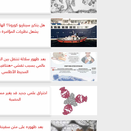
هل يتكرر سيناريو كورونا؟ اله
يشعل نظريات المؤامرة مج
بعد ظهور سلالة تنتقل بين ال
عالمي بسبب تفشي «هنتافي
المحيط الأطلسي
اختراق علمي جديد قد يغير مس
الحصبة
بعد ظهوره على متن سفينة.