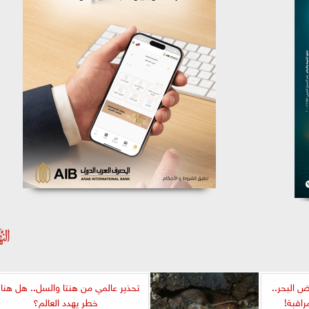
ض البحر..
تحذير عالمي من هنتا والسل.. هل هنا
اقبة!
خطر يهدد العالم؟