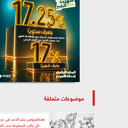
موضوعات متعلقة
هنتافيروس يثير الذعر في عر
كل ركاب السفينة تحت المر