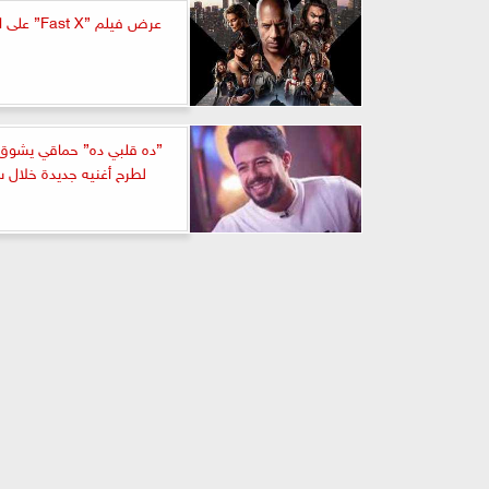
عرض فيلم ”Fast X” على المنصات
”ده قلبي ده” حماقي يشوق 
لطرح أغنيه جديدة خلال 