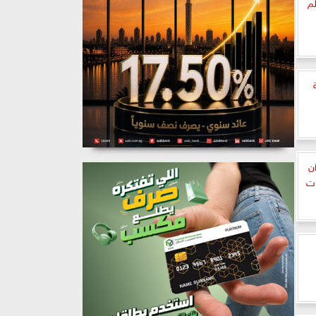
لم
آن
ات