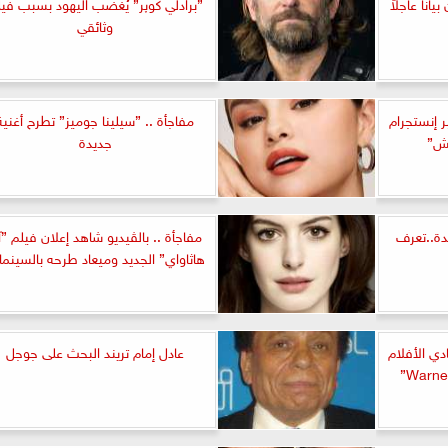
ياناً عاجلاً
”برادلي كوپر” يُغضب اليهود بسبب في
وثائقي
 إنستجرام
مفاجأة .. ”سيلينا جوميز” تطرح أغنية
ش”
جديدة
دة..تعرف
مفاجأة .. بالڤيديو شاهد إعلان فيلم ”
هاثاواي” الجديد وميعاد طرحه بالسينم
Ba” يدخل نادي الأفلام
عادل إمام تريند البحث على جوجل