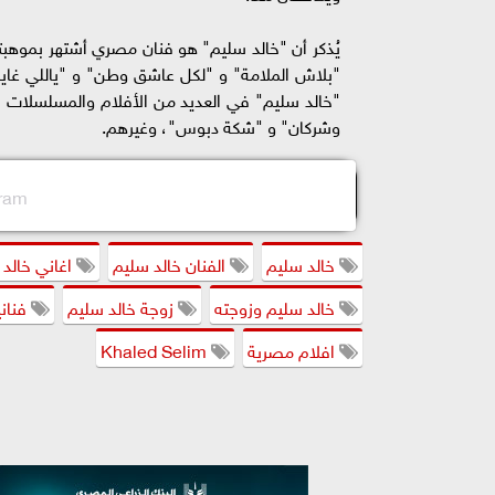
يُذكر أن "خالد سليم" هو فنان مصري أشتهر بموهبته ا
"بلاش الملامة" و "لكل عاشق وطن" و "ياللي غايب
"خالد سليم" في العديد من الأفلام والمسلسلات ا
وشركان" و "شكة دبوس"، وغيرهم.
gram
خالد سليم
الفنان خالد سليم
اغاني خالد
خالد سليم وزوجته
زوجة خالد سليم
فنان
افلام مصرية
Khaled Selim