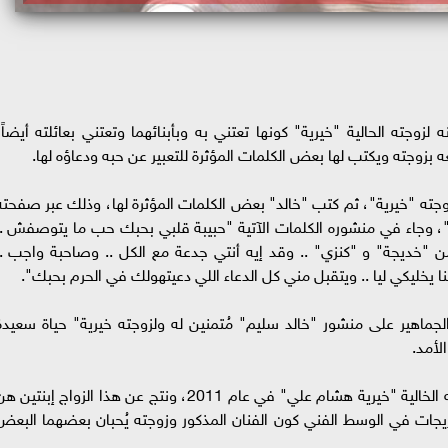
لزوجته الحالية "خيرية" كونها تعتني به وبأبنائهما وتعتني بعائلته أيضاً،
بزوجته ويكتب لها بعض الكلمات المؤثرة للتعبير عن حبه ودعاؤه لها.
جته "خيرية"، ثم كتب "خالد" بعض الكلمات المؤثرة لها، وذلك عبر صفحته
، وجاء في منشوره الكلمات الآتية "حبيبة قلبي بحبك حب ما يتوصفش ..
"خديجة" و "كنزي" .. وقد إيه أنتي جدعة مع الكل .. وصاحبة واجب ..
ا يخليكي ليا .. ويتقبل مني كل الدعاء اللي دعيتهولك في الحرم بحبك".
لجماهير على منشور "خالد سليم" مُتمنين له ولزوجته خيرية" حياة سعيدة
لأمد.
الجدير بالذكر أنه تزوج الفنان "خالد سليم" من زوجته الخالية "خيرية هشام علي" في عام 2011، ونتج عن هذا الزواج إبنتين
زيجات في الوسط الفني كون الفنان المذكور وزوجته يُحبان بعضهما البعض