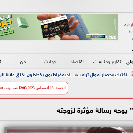
دارة 
ير
ولي
تقارير ومتابعات
اقتصاد
حوادث
فن
ث
مب».. الديمقراطيون يخططون لخنق عائلة الرئيس ماليًا بدلاً من «خيار ا
الجمعة، 18 أغسطس 2023
12:03 صـ
بتوقيت الق
 يوجه رسالة مؤثرة لزوجته