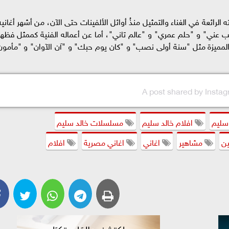
لرائعة في الغناء والتمثيل منذُ أوائل الألفينات حتى الآن، من أشهر أغانيه
 عني" و "حلم عمري" و "عالم تاني"، أما عن أعماله الفنية كممثل فظهر
لمميزة مثل "سنة أولى نصب" و "كان يوم حبك" و "آن الآوان" و "مأمون
A post shared by Insta
 سليم
افلام خالد سليم
مسلسلات خالد سليم
ين
مشاهير
اغاني
اغاني مصرية
افلام