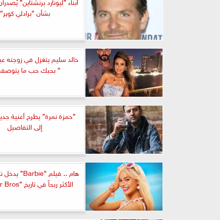
أبناء ”ليونارد برنشتاين” يُصدران ب
بشأن ”برادلي كوپر”
خالد سليم يتغزل في زوجته عبر
” بحبك حب ما يتوصف
”حمزة نمرة” يطرح أغنية جدي
إلى التفاصيل
هام .. فيلم ”rbie
الأكثر ربحاً في تاريخ ”Warner Bros”