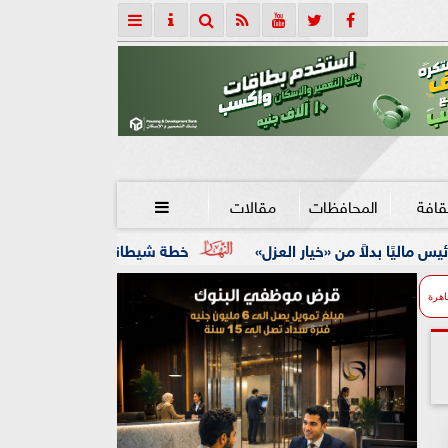
قافة
المحافظات
مقالات

لعزل»
خطة شيطانية انتهت في قبضة الأمن.. ضبط 5 متهمين بسرقة 300 ألف جنيه من طبيب بيطري
اهرة