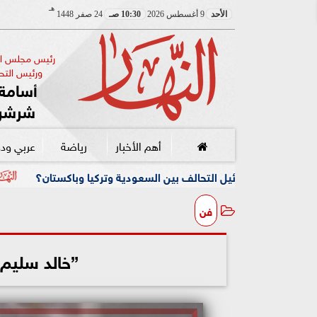
هـ
الأحد
9 أغسطس 2026
10:30 صـ
24 صفر 1448
رئيس مجلس الإ
ورئيس التحر
أسامة 
شرشر
أهم الأخبار
رياضة
عربي ود
تحالف بين السعودية وتركيا وباكستان؟
تكتيك «حصار أموال ترا
فن
”خالد سليم”