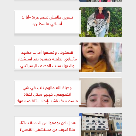
نسرين طافش تدعم غزة: «أنا لا
أنساكي فلسطين»
قصفوني وقصفوا أمي.. مشهد
مأساوي لطفلة صغيرة بعد استشهاد
والديها بسبب القصف الإسرائيلي
الغاشم
وحياة الله مالهم ذنب في شي
انقذوهم.. فيديو مبكي لفتاة
فلسطينية تناشد بإنقاذ عائلة صديقها:
بيرموا عليهم قنابل
بعد إعلان توقفها عن الخدمة تمامًا..
ماذا تعرف عن مستشفى القدس؟