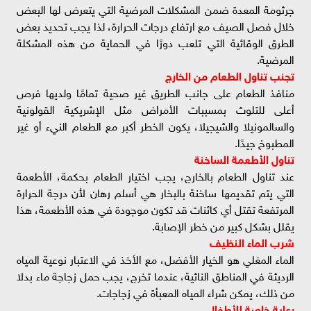
جرثومة المعدة ضمن المشكلات المرضية التي يتعرض لها البعض
خلال فصل الصيف مع ارتفاع درجات الحرارة، لذا يجب تحديد بعض
الطرق الوقائية التي تلعب دورًا في الحماية من هذه المشكلة
المرضية.
تجنب تناول الطعام من الخارج
منافذ الطعام على جانب الطريق غير صحية تمامًا ولديها فرص
أعلى للتلوث بمسببات الأمراض مثل الإشريكية القولونية
والسالمونيلا والشيجيلا، يكون الخطر أكبر مع الطعام النيء أو غير
المطبوخ جيدًا.
تناول الأطعمة الساخنة
عند تناول الطعام بالخارج، يجب اختيار الطعام بحكمة، الأطعمة
التي يتم تقديمها ساخنة بالبخار هي أسلم رهان لأن درجة الحرارة
المرتفعة تقتل أي كائنات قد تكون موجودة في هذه الأطعمة، هذا
يقلل بشكل كبير من خطر الإصابة.
شرب الماء النظيف
الماء المغلي هو الخيار الأفضل، مع الأخذ في الاعتبار نوعية المياه
الرديئة في المناطق النائية، عندما تخرج، يجب حمل زجاجة ماء بدلا
من ذلك، يمكن شراء المياه المعبأة في زجاجات.
رعاية خاصة للأطفال