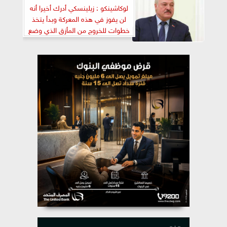
لوكاشينكو : زيلينسكي أدرك أخيرا أنه
لن يفوز في هذه المعركة وبدأ يتخذ
خطوات للخروج من المأزق الذي وضع
نفسه به