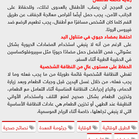
من المرجح أن يصاب الأطفال بالعدوى لذلك، وللحفاظ على
الجانب الآمن، يجب حمل أيضًا أقراص معالجة الجفاف عن طريق
الفم كلما كان الشخص مسافرًا مع أطفال، يجب تطعيم الرضع ضد
فيروس الروتا.
احتفظ بمضاد حيوي في متناول اليد
على الرغم من أنه لا ينبغي استخدام المضادات الحيوية بشكل
عشوائي، فمن الأفضل حمل مضادًا حيويًا مثل سيبروفلوكساسين
في الحقيبة الطبية أثناء السفر.
الحفاظ على مستوى عالٍ من النظافة الشخصية
تغطي النظافة الشخصية قائمة طويلة من ما يجب فعله وما لا
يجب فعله، من خلال غسل اليدين قبل وجبات الطعام وبعد زيارة
الحمام، واتباع إجراءات النظافة المناسبة أثناء التعامل مع الطعام،
وتخزين الطعام بشكل صحيح لمنع التلف واستخدام الأواني
النظيفة عند الطهي أو تخزين الطعام هي عادات النظافة الأساسية
التي لا ينبغي تجاهلها، خاصة أثناء الرياح الموسمية.
الطرق الوقائية
الوقاية
جرثومة المعدة
نصائح صحية
خطوات
الأطعمة