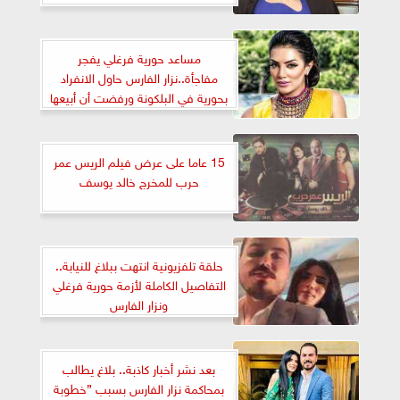
مساعد حورية فرغلي يفجر
مفاجأة..نزار الفارس حاول الانفراد
بحورية في البلكونة ورفضت أن أبيعها
15 عاما على عرض فيلم الريس عمر
حرب للمخرج خالد يوسف
حلقة تلفزيونية انتهت ببلاغ للنيابة..
التفاصيل الكاملة لأزمة حورية فرغلي
ونزار الفارس
بعد نشر أخبار كاذبة.. بلاغ يطالب
بمحاكمة نزار الفارس بسبب ”خطوبة