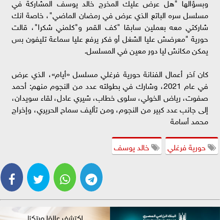
وبسؤالها "هل عرض عليك المخرج خالد يوسف المشاركة في
مسلسل سره الباتع الذي عرض في رمضان الماضي"، خاصة انك
شاركتي معه بعملين سابقا "كف القمر و"كلمني شكرا"، قالت
حورية "معرضش عليا الشغل أو فكر يرفع عليا سماعة تليفون بس
يمكن مكانش ليا دور معين في المسلسل.
كان آخر أعمال الفنانة حورية فرغلي مسلسل «أيام»، الذي عرض
في عام 2021، وشارك في بطولته عدد من النجوم منهم: أحمد
صفوت، رياض الخولي، سلوى خطاب، شيري عادل، لقاء سويدان،
إلى جانب عدد كبير من النجوم، ومن تأليف سماح الحريري، وإخراج
محمد أسامة
حورية فرغلي
خالد يوسف