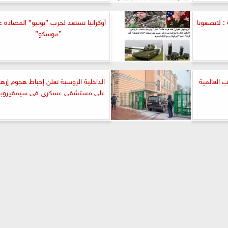
 : لاتضعونا
أوكرانيا تستعد لحرب ”يونيو” المضادة ع
”موسكو”
ب العالمية
الداخلية الروسية تعلن إحباط هجوم إرها
على مستشفى عسكرى فى سيمفيروب