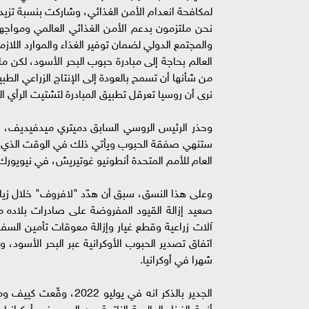
لمكافحة انعدام الأمن الغذائي، وشاركت بنسبة تزيد عن 40 بالمئة في ميزانية برنامج الغذاء 
نحن ملتزمون بدعم الأمن الغذائي العالمي ومواجه
والمجتمع الدولي لضمان توفير الغذاء والموارد اللازم
العالم بحاجة إلى مبادرة حبوب البحر الأسود، لكن ما 
من شأنها أن تسمح بالعودة إلى الإنتاج الزراعي الطب
نرى أن روسيا تعرقل تطبيق المبادرة لتشتيت الرأي ال
وحذر الرئيس الروسي السابق دميتري ميدفيديف، م
ستنهي صفقة الحبوب ويأتي ذلك في الوقت الذي من 
العام للأمم المتحدة أنطونيو غوتيريش، في نيويورك خلال 
وعلى هذا النسق، سبق أن هدّد "لافروف" خلال زيارته
صعيد إزالة القيود المفروضة على صادرات بلاده م
آلات زراعية وقطع غيار وإزالة معوقات تأمين الس
شهرا في أوكرانيا.
الجدير بالذكر انه في ي