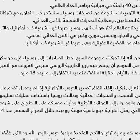
العالمي.
ة التهديدات الناجمة عن تصرفات روسيا، سنستمر في التعاون مع شركائنا
ة للمحتاجين، ومعالجة التحديات المتعلقة بالأمن الغذائي.
يحتاجه العالم أكثر هو أن تنهي روسيا حربها غير الشرعية ضد أوكرانيا، والتي
يعي والتجارة وتحسين فوري وكبير في الأمن الغذائي العالمي.
عام عن القضية الحقيقية وهي حربها غير الشرعية ضد أوكرانيا.
ن أنه إذا تحركت مجموعة السبع لحظر الصادرات إلى روسيا، فإن موسكو
المتوقع أن يجتمع فيه وزير الخارجية الروسي سيرغي لافروف مع الأمين
الأيام المقبلة لمناقشة تمديد الاتفاق إلى ما بعد 18 مايو.
 إلى تركيا، بإلغاء اتفاق تصدير الحبوب الأوكرانية إذا لم يحصل تقدم على
ن الأسمدة والمنتجات الغذائية وطالبت روسيا باستئناف عمليات تسليمها
فن والوصول إلى الموانئ الأجنبية ودأبت موسكو على الاحتجاج على شروط
اتفاق تصدير الحبوب الأوكرانية عبر البحر الأسود، والذي يمثل انفراجة دبلوماسية مهم
وليو 2022، وقّعت كييف وموسكو برعاية تركيا والأمم المتحدة مبادرة حبوب البحر الأسود التي خفّف
أزمة الغذاء العالمية الناتجة من الحرب في أوكرانيا، عبر السماح بتصدير ما يقرب من 25 مليون طنّ من الذرة والقمح وحب