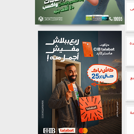
ا فى
دة
مع
مة