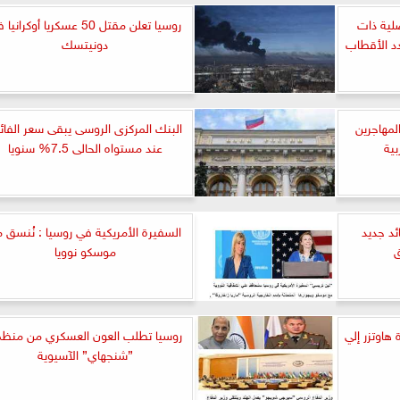
صلية ذات
روسيا تعلن مقتل 50 عسكريا أوكراني
دد الأقطاب
دونيتسك
لمهاجرين
البنك المركزى الروسى يبقى سعر الفائ
ية
عند مستواه الحالى 7.5% سنويا
ئد جديد
السفيرة الأمريكية في روسيا : نُنسق 
ق
موسكو نوويا
لف ذخيرة هاوتزر إلي
روسيا تطلب العون العسكري من منظ
”شنجهاي” الآسيوية