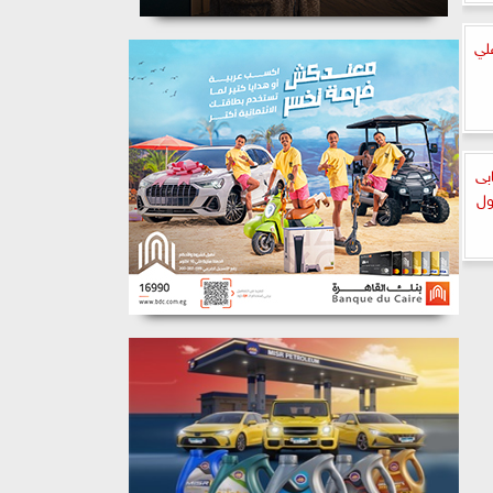
لي
بى
ول