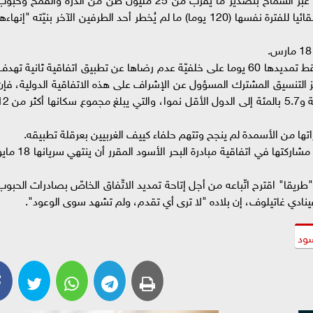
أخرى ووفق بنودها، كان مقرّرا أن تمدّد الاتفاقية تلقائيا للفترة نفسها (120 يوما) ما لم يُخطر أحد الطرفين الآخر بنيّته "إنهاء
لكن في 13 مارس، أشارت روسيا إلى أنها قبلت فقط تمديدها 60 يوما على خلفيّة عدم رضاها عن تطبيق اتفاقية ثانية تهد
لتنسيق المشترك المسؤول عن الإشراف على هذه الاتفاقية الدولية، فإن
56 في المئة من الصادرات ذهبت إلى الدول النامية و5.7 بالمئة إلى الدول الأقل نموا،
ها من الأسمدة لم ينجح وتتهم حلفاء كييف الغربيين بعرقلة تطبيقه.
خلال الأيام الماضية، هددت موسكو مجددا بتعليق مشاركتها في اتفاقية مبادرة البحر الأسود المقرر أن ي
طريقا" اقترح اتّباعه من أجل إتاحة تمديد الاتّفاق الخاصّ بصادرات الحبوب
غينادي غاتيلوف، إن بلاده "لا ترى أي تقدم، ولم تشهد سوى الوعود".
سود