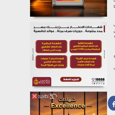
ها
ف
 والتي يبلغ مجموع سكانها أكثر من 12
نتهي سريانها 18 مايو