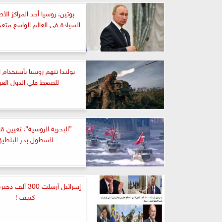
بوتين: روسيا أحد المراكز الأ
السيادة فى العالم الواسع متع
بولندا تتهم روسيا بأستخدام ا
للضغط علي الدول الغرب
”البحرية الروسية”: تعيين قا
لأسطول بحر البلطي
إسرائيل أرسلت 300 أ
كييف !