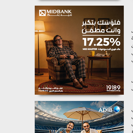
ت
ار دولار