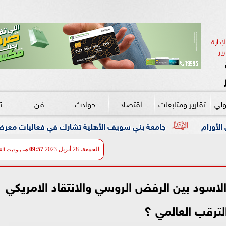
دارة 
ير
ولي
تقارير ومتابعات
اقتصاد
حوادث
فن
ث
عة بني سويف الأهلية تشارك في فعاليات معرض ”أخبار اليوم للتعليم 
الجمعة، 28 أبريل 2023
09:57 مـ
بتوقيت الق
الاسود بين الرفض الروسي والانتقاد الامريكي
لترقب العالمي ؟