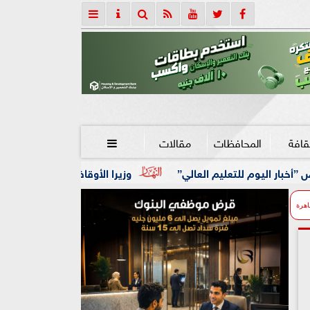
قافة
المحافظات
مقالات

العالي”
وزيرا الأوقاف والتخطيط يبحثان تعزيز التعاون المش
اهرة