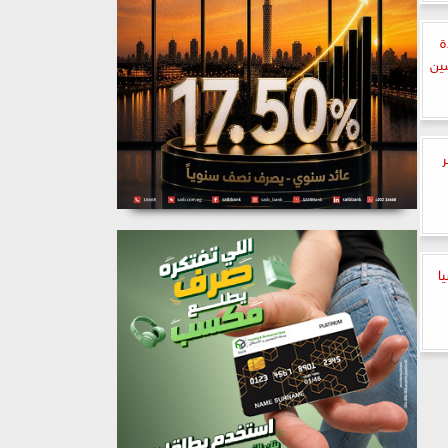
ة
صين
ر
ا