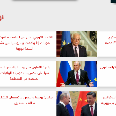
عسكري
الاتحاد الاوربي يعلن عن استعداده لف
”القصة
عقوبات إذا وافقت بيلاروسيا على نش
أسلحة نووية
انية غربى
بوتين: التعاون بين روسيا والصين لي
سرا على عكس ما تقوم به الولايات
المتحدة في المنطقة
أوكرانيين
بوتين: روسيا والصين لا تسعيان لتشك
بجمهورية
تحالف عسكري