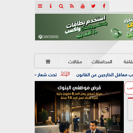
قافة
المحافظات
مقالات

انون
تحت شعار «خدمة بيوت الله شرف».. محافظ كفرالشيخ: افت
اهرة