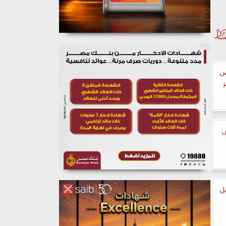
رض
ر
س
يل