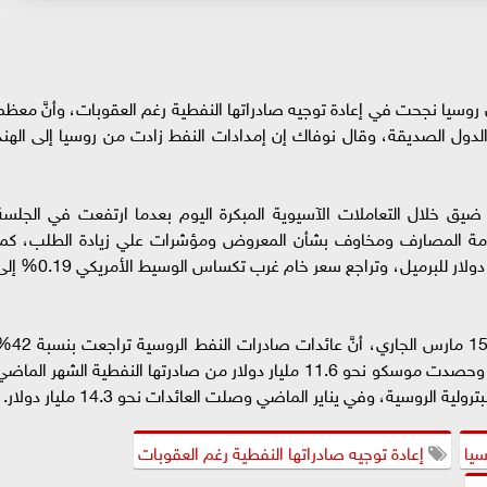
 روسيا نجحت في إعادة توجيه صادراتها النفطية رغم العقوبات، وأنَّ معظم
الدول الصديقة، وقال نوفاك إن إمدادات النفط زادت من روسيا إلى الهند
يق خلال التعاملات الآسيوية المبكرة اليوم بعدما ارتفعت في الجلسة
زمة المصارف ومخاوف بشأن المعروض ومؤشرات علي زيادة الطلب، كما
تراجعت العقود الآجلة لخام برنت 0.5% إلى 77.73 دولار للبرميل، وتراجع سعر خام غرب تكساس الوسيط الأ
ومن ناحية أخرى ذكرت وكالة الطاقة الدولية، يوم 15 مارس الجاري، أنَّ عائدات
في فبراير الماضي رغم زيادة العقوبات علي روسيا، وحصدت موسكو نحو 11.6 مليار دولار من صادرتها النفطية الشهر الما
 الروسية، وفي يناير الماضي وصلت العائدات نحو 14.3 مليار دولار.
يا
إعادة توجيه صادراتها النفطية رغم العقوبات