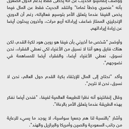
بأنه "عنصري وخطأ تماما" وانتقد الحديث فقط عن المال فيما
يخص الفيفا عندما يتعلق الأمر بتوسيع فعالياته، رغم أن الدوري
الإنجليزي الممتاز ضاعف إيراداته أربع مرات، وأخرون يبحثون أيضا
عن زيادة إيراداتهم.
وأوضح "شخص ما أخبرني بأن فيفا هو روبن هود لكرة القدم، لكن
هناك فارق وهو أننا لا نسرق من الأغنياء لكي نعطي الفقراء، نحن
نسوق، نعطي الأغنياء أيضا، والفقراء أيضا للمساهمة في
نضوجهم".
وأكد "نحتاج إلى المال للإرتقاء بكرة القدم حول العالم، نحن لا
نسرق، نحن لا نتربح".
وقال إنفانتينو أنه نظرا للطبيعة العالمية لفيفا، "فنحن أيضا نفكر
بهذه الطريقة عندما يتعلق الأمر بالرعاة".
وأشار "بالنسبة لنا هم جمعيا سواسية، لا يوجد ما يسيء للرعاية
من جانب السعودية والصين وأمريكا والبرازيل والهند".