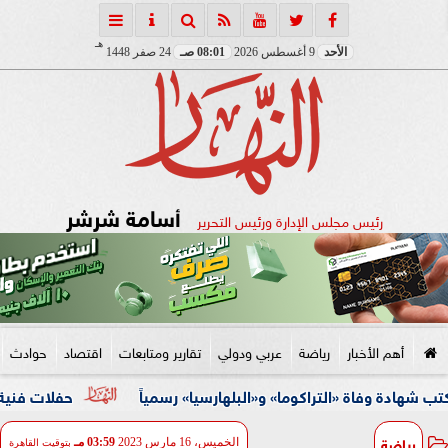
هـ
الأحد
9 أغسطس 2026
08:01 صـ
24 صفر 1448
أسامة شرشر
رئيس مجلس الإدارة ورئيس التحرير
أهم الأخبار
رياضة
عربي ودولي
تقارير ومتابعات
اقتصاد
حوادث
ة «التراكوما» و«البلهارسيا» رسمياً
حفلات فنية وأنشطة ثقاف
رياضة
الخميس، 16 مارس 2023
03:59 مـ
بتوقيت القاهرة