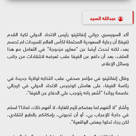
عبدالله السيد
أكد السويسري جياني إنفانتينو رئيس الاتحاد الدولي لكرة القدم
(فيفا) أن رعاية السعودية المحتملة لكأس العالم للسيدات لم تحسم
بعد، لكنه تحدث أيضا عن "معايير مزدوجة" في التعامل مع هذا
الملف، بعد أن دافع عن الفيفا عقب تعرضه لانتقادات من جانب
وسائل الإعلام.
وقال إنفانتينو في مؤتمر صحفي عقب انتخابه لولاية جديدة في
رئاسة الفيفا، على هامش كونجرس الاتحاد الدولي في كيجالي
عاصمة رواندا "أشعر بانه يتوجب علي الدفاع عن الفيفا".
وأشار "لا أتفهم لما بعضكم لئيم للغاية، لا أفهم ذلك، لماذا؟ لستم
في حاجة للإعجاب بي، أو أن تحبوني، بإمكانكم بالطبع انتقادي،
لكن رجاء تحلوا ببعض الواقعية".
ووصف إنفانتينو الحديث عن انه يحظى فقط بدعم الدول الصغرى