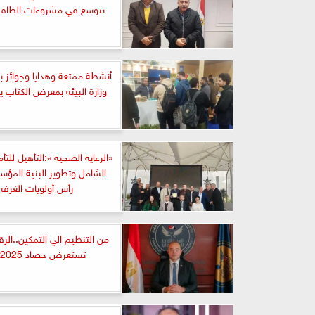
تتوسع في مشروعات الطاقة 
أنشطة ممتعة وهدايا وجوائز بي
وزارة البيئة بمعرض الكتاب يب
«الرعاية الصحية »:التأهيل للت
الشامل وتطوير البنية المؤ
رأس أولويات الغرفة
من التنظيم الي التمكين..الرقاب
تستعرض حصاد 2025 غداً