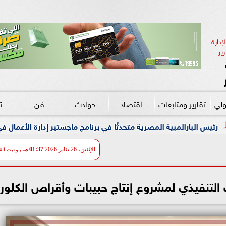
دارة 
ير
ولي
تقارير ومتابعات
اقتصاد
حوادث
فن
ث
صرية متحدثًا في برنامج ماجستير إدارة الأعمال في إدارة الرياضة بجامعة
الإثنين، 26 يناير 2026
01:37 مـ
بتوقيت الق
 التنفيذي لمشروع إنتاج حبيبات وأقراص الكلور