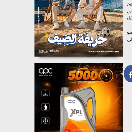
هم
اعي
اء
ضو
لى