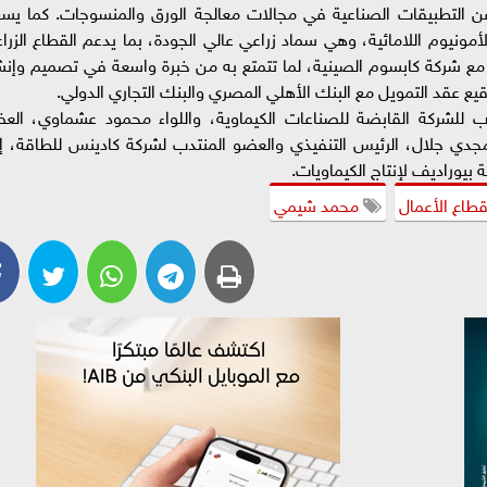
 عن التطبيقات الصناعية في مجالات معالجة الورق والمنسوجات. كما يس
من كبريتات الأمونيوم اللامائية، وهي سماد زراعي عالي الجودة، بما يدعم القطاع الزر
ع مع شركة كابسوم الصينية، لما تتمتع به من خبرة واسعة في تصميم وإنش
وقيع عقد التمويل مع البنك الأهلي المصري والبنك التجاري الدولي.
ب للشركة القابضة للصناعات الكيماوية، واللواء محمود عشماوي، الع
مجدي جلال، الرئيس التنفيذي والعضو المنتدب لشركة كادينس للطاقة، إ
بيوراديف لإنتاج الكيماويات.
قطاع الأعمال
محمد شيمي