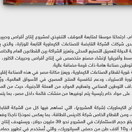
 اجتماعًا موسعًا لمتابعة الموقف التنفيذي لمشروع إنتاج أقراص وحبيب
يات، إحدى شركات الشركة القابضة للصناعات الكيماوية التابعة للوزارة، والذي ي
ة الدولة لتعميق التصنيع المحلي وتعزيز الشراكة بين القطاعين العام والخا
وسط وأفريقيا لإنشاء مصنع متخصص في إنتاج أقراص وحبيبات الكلور، ب
توطين صناعة هامة ذات قيمة مضافة عالية.
ية لقطاع الصناعات الكيماوية، ويعزز مكانة مصر في هذه الصناعة إقليم
ة الاستيراد، ودعم تنافسية المنتج المصري في الأسواق العالمية، ويُ
اف التوطين الصناعي وتعظيم الموارد من العملة الأجنبية، حيث من المق
اد على مواد خام رئيسية يتم توفيرها من منشآت قائمة داخل مصر، بما يت
ج الكيماويات (شركة المشروع)، التي تساهم فيها كل من الشركة القاب
 ومن القطاع الخاص شركة كادينس للطاقة، بما يعكس نموذجًا ناجحًا وفعال
للتك
آلاف طن سنويًا من أقراص وحبيبات الكلور (TCCA)، و10 آلاف طن من حمض السيانوريك، والتي تُستخدم في تطهير حم