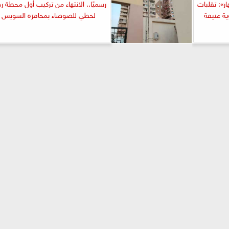
ار»: تقلبات
رسميًا.. الانتهاء من تركيب أول محطة 
ية عنيفة
لحظي للضوضاء بمحافزة السويس