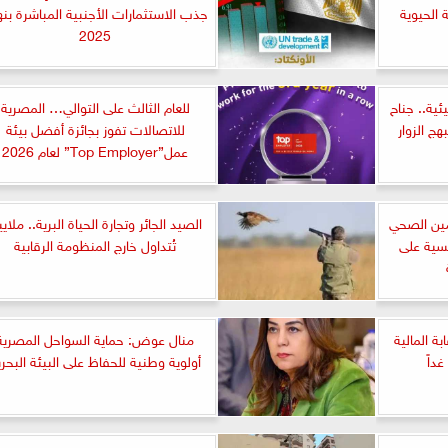
الحيوية
جذب الاستثمارات الأجنبية المباشرة بنه
2025
ئية.. جناح
للعام الثالث على التوالي… المصرية
هج الزوار
للاتصالات تفوز بجائزة أفضل بيئة
عمل”Top Employer” لعام 2026
أمين الصحي
الصيد الجائر وتجارة الحياة البرية.. ملاي
سسية على
تُتداول خارج المنظومة الرقابية
ة المالية
منال عوض: حماية السواحل المصرية
أولوية وطنية للحفاظ على البيئة البحري