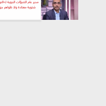
مدير عام التنبؤات الجوية لـ«النه
شتوية معتادة ولا ظواهر جو