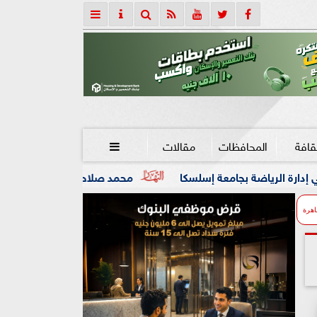
قافة
المحافظات
مقالات

 إسلسكا
محمد صلاح: لم أتوقع هذا الاستقبال.. وسأقاتل من أ
اهرة