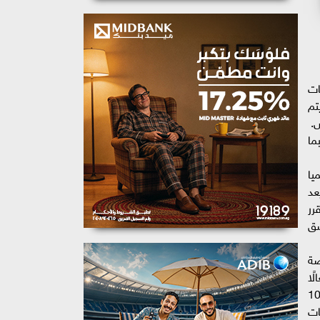
ات
تم
ص.
ما
يا
عد
رر
سق
ضة
ًا
امل بين الخبرات الحكومية والاستثمار الخاص. ويبلغ حجم الاستثمارات في المشروع نحو 39 مليون دولار، ويستهدف إنتاج 10
امات