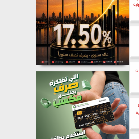
اية
ين
ة