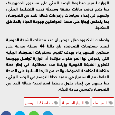
الوزارة لتعزيز منظومة الرصد البيئي على مستوى الجمهورية،
بما يتيح توفير بيانات دقيقة ومحدثة تدعم التخطيط البيئي،
وتسهم في إعداد سياسات وإجراءات فعالة للحد من الضوضاء،
بما ينعكس إيجابًا على صحة المواطنين وجودة الحياة بالمناطق
السكنية.
وأضافت الدكتورة منال عوض أن عدد محطات الشبكة القومية
لرصد مستويات الضوضاء بلغ حاليًا 44 محطة موزعة على
مستوى الجمهورية، بهدف تقييم مستويات الضوضاء البيئية
التي يتعرض لها المواطنون. مؤكدة أن الوزارة تواصل جهودها
لتطوير الشبكة القومية وزيادة عدد محطاتها، في إطار خطة
متكاملة لمكافحة الضوضاء والحد من آثارها السلبية على الصحة
العامة، مع الاستمرار في تنفيذ خطة التوسع في الرصد البيئي،
بما يسهم في إعداد حلول وخطط استراتيجية فعالة للحد من
الضوضاء وتحسين جودة البيئة.
الضوضاء
النهار المصرية
محافظة السويس