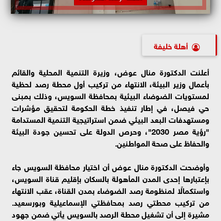
أهلة خليفة
أعلنت الدكتورة منال عوض، وزيرة التنمية المحلية والقائم
بأعمال وزير البيئة، الانتهاء من تركيب أول محطة رصد لحظية
لمستويات الضوضاء البيئية بمحافظة السويس، وذلك بمبنى
حي فيصل، في إطار تنفيذ خطة الحكومة لتحقيق مؤشرات
ومستهدفات البعد البيئي ضمن استراتيجية التنمية المستدامة
"رؤية مصر 2030"، وحرص الدولة على تحسين جودة البيئة
والحفاظ على صحة المواطنين.
وأوضحت الدكتورة منال عوض أن اختيار محافظة السويس جاء
بإعتبارها إحدى المدن المأهولة بالسكان بإقليم قناة السويس،
واستكمالًا لمنظومة رصد الضوضاء بمدن القناة، عقب الانتهاء
من تركيب محطتي رصد بمحافظتي الإسماعيلية وبورسعيد.
مشيرة إلى أن تشغيل محطة الرصد بالسويس يأتي ضمن جهود