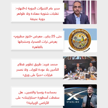
مدير عام التنبؤات الجوية لـ«النهار»:
تقلبات شتوية معتادة ولا ظواهر
جوية عنيفة
حتى 25 يناير.. معرض «كنوز مطروح»
يعرض تراث الصحراء ومنتجاتها
بالقاهرة
محمد فريد: طريق تطوير قطاع
التأمين بلا عودة للوراء.. ولا نصدر
قرارات «حبرًا على ورق»
بمساعدة روسيا والصين.. هل
سقطت أسطورة «ستارلينك» على
الأراضي الإيرانية؟