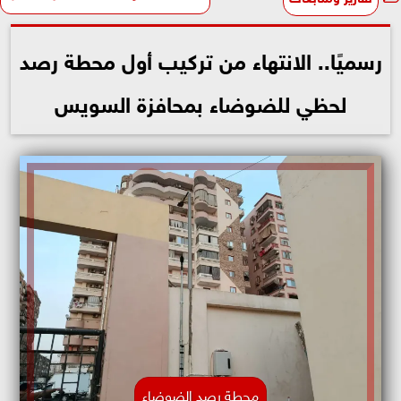
رسميًا.. الانتهاء من تركيب أول محطة رصد
لحظي للضوضاء بمحافزة السويس
محطة رصد الضوضاء