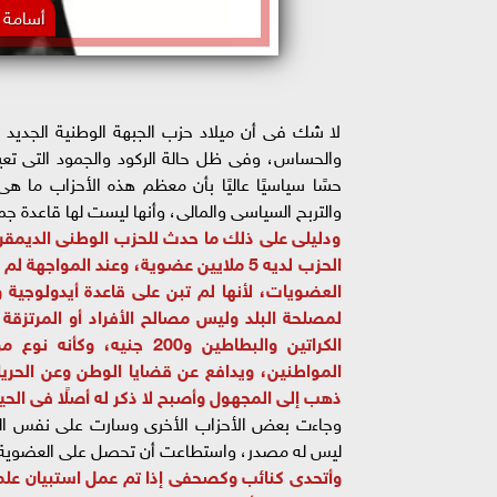
أسامة ش
لا شك فى أن ميلاد حزب الجبهة الوطنية الجديد يم
والحساس، وفى ظل حالة الركود والجمود التى تعيش
حسًا سياسيًا عاليًا بأن معظم هذه الأحزاب ما ه
والتربح السياسى والمالى، وأنها ليست لها قاعدة جما
ودليلى على ذلك ما حدث للحزب الوطنى الديمقرا
الحزب لديه 5 ملايين عضوية، وعند الم
العضويات، لأنها لم تبن على قاعدة أيدولوجية 
لمصلحة البلد وليس مصالح الأفراد أو المرتزقة 
الكراتين والبطاطين و200
المواطنين، ويدافع عن قضايا الوطن وعن الحريات
ذهب إلى المجهول وأصبح لا ذكر له أصلًا فى الحي
وجاءت بعض الأحزاب الأخرى وسارت على نفس الن
ليس له مصدر، واستطاعت أن تحصل على العضوية من
وأتحدى كنائب وكصحفى إذا تم عمل استبيان علم