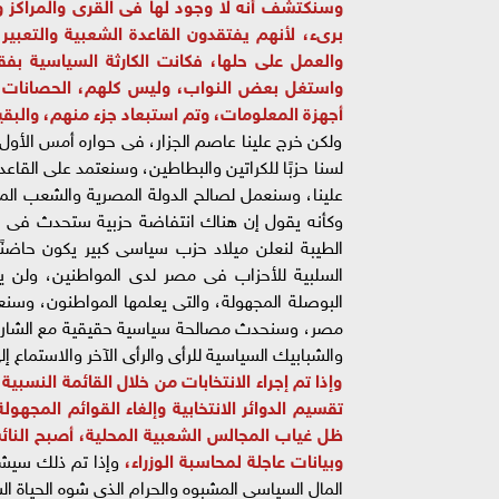
وسنكتشف أنه لا وجود لها فى القرى والمراكز
برىء، لأنهم يفتقدون القاعدة الشعبية والتعبي
والعمل على حلها، فكانت الكارثة السياسية بفق
واستغل بعض النواب، وليس كلهم، الحصانات فى
أجهزة المعلومات، وتم استبعاد جزء منهم، والبقية
ولكن خرج علينا عاصم الجزار، فى حواره أمس الأول
لسنا حزبًا للكراتين والبطاطين، وسنعتمد على الق
علينا، وسنعمل لصالح الدولة المصرية والشعب المص
وكأنه يقول إن هناك انتفاضة حزبية ستحدث فى الفت
الطيبة لنعلن ميلاد حزب سياسى كبير يكون حاضنًا
السلبية للأحزاب فى مصر لدى المواطنين، ولن يت
البوصلة المجهولة، والتى يعلمها المواطنون، وسنع
مصر، وسنحدث مصالحة سياسية حقيقية مع الشارع ال
والشبابيك السياسية للرأى والرأى الآخر والاستماع إل
وإذا تم إجراء الانتخابات من خلال القائمة النس
تقسيم الدوائر الانتخابية وإلغاء القوائم الم
ظل غياب المجالس الشعبية المحلية، أصبح النائب 
وبيانات عاجلة لمحاسبة الوزراء،
وإذا تم ذلك سيشع
المال السياسى المشبوه والحرام الذى شوه الحياة ال