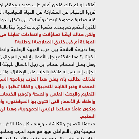
أعتقد لو تم ذلك فنحن أمام حزب جديد سيحقق نوعً
قرروا الإحجام عن المشاركة فى الحياة السياسية،
قلة صغيرة محدودة تربحت وأساءت إلى شكل الدولة 
للذين أحضروهم بعدما دفعوا تبرعات كبيرة جدًا بالمل
ولكن هناك أيضًا تساؤلات وانتقادات تقابلنا 
الموالاة أم فى خندق المعارضة الوطنية؟
وما طبيعة العلاقة بين حزب الجبهة الوطنية واتحا
القبائل؟ وما علاقته برجل الأعمال إبراهيم العرجانى
وهل يمثل انضمام عصام ابن رجل الأعمال للهيئة ا
الجزار، إنه ليس له علاقة بالحزب على الإطلاق، ولا يت
فلذلك نطالب بأن يعلن هذا الحزب برنامجه السي
المعقدة وغير القابلة للتطبيق، وكفانا تنظيرًا، 
التعليم والبحث العلمى والصحة وتوفير الخدمات
وإطفاء نار الأسعار التى اكتوى بها المواطنون، وأن
ويكون عاملًا مساعدًا لرئيس الجمهورية، وهذا لن 
العظيم.
فدعونا نتصارح ونتكاشف ويعرف كل منا الآخر، 
حقيقية يكون المواطن فيها هو سيد الحزب وصاحبه و
الفاسدة والمفسدة، وهم معروفون بالأسماء لدى ا