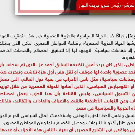
رشر- رئيس تحرير جريدة النهار
ثل حراكًا فى الحياة السياسية والحزبية المصرية فى هذا التوقيت المهم
ها الحياة الحزبية المصرية، وقناعة المواطن المصرى الذكى الذى يمتلك
ى إلا فقاعات سياسية، لاوجود لها إلا لتحقيق المصالح والخدمات الخاصة
هيرية.
طى، الذى كان يردد أمين تنظيمه السابق أحمد عز -الذى تم سجنه- بأن
واجهة لم نجد عضوية واحدة لها موقف أو ثقل ففى أول هزة تلاشت وتبخرت هذه
وقناعات سياسية، مثل باقى الأحزاب فى بقية دول العالم، التى تعمل
أو الكومبارس السياسى، الذين أساءوا للدولة المصرية من خلال توزيع
 جنيه، وكأنه نوع من التسول السياسى، وليس القناعة بأن هذا الحزب يعمل لمصلحة
 وعن الثوابت الأخلاقية والقيم والأعراف والعادات والتقاليد، فلذلك
اة الحزبية والسياسية فى مصر.
سق ونفس الخط للحزب الوطنى واستخدمت المال السياسى الحرام الذى
 خلال أكذوبة التبرعات، وحصل انفصام بينها وبين المواطن المصرى.
ى وواقعى فى الشارع المصرى أن يعرف الناس هذه الأحزاب أو عددها،