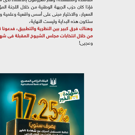
فإذا كان حزب الجبهة الوطنية من خلال اللجنة ال
المعيار، والاختيار مبنى على أسس واقعية وعلمية 
ستكون هذه البداية وليست النهاية،
وهناك فرق كبير بين النظرية والتطبيق، فدعونا ن
من خلال انتخابات مجلس الشيوخ المقبلة فى شهر 6 المقبل، والتطبيق خير من الكلام، لأن (الكلام تعب من الكل
وعجبى!