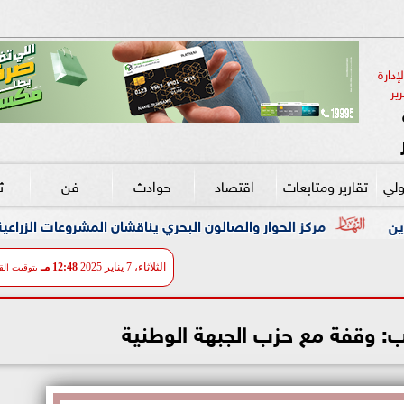
دارة 
ير
ولي
تقارير ومتابعات
اقتصاد
حوادث
فن
ث
لحوار والصالون البحري يناقشان المشروعات الزراعية وكيفية تحقيق الاكت
الثلاثاء، 7 يناير 2025
12:48 مـ
بتوقيت الق
: وقفة مع حزب الجبهة الوطنية