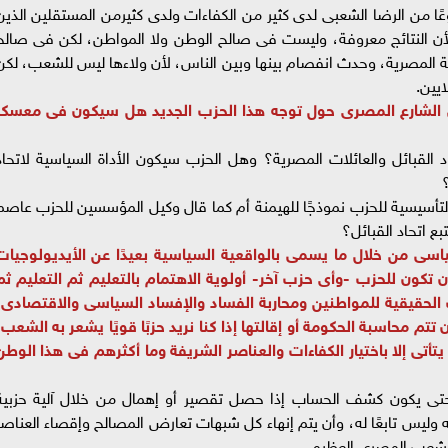
ا من الرضا الشعبى لدى كثير من الكفاءات ولدى كثيرمن المستقلين الذين
 لأن النتائج معروفة، وليست فى صالح الوطن ولا المواطن، لكن فى صالح
المصرية، وحدث انفصام بينها وبين الناس، لأن ولاءها ليس للشعب، لكن
ايين.
فى الشارع المصرى حول توجه هذا الحزب الجديد هل سيكون فى معسكر
د القبائل والعائلات المصرية؟ وهل الحزب سيكون الأداة السياسية لاتحاد
؟
لتأسيسية للحزب نموذجًا للهيمنة أم كما قال وكيل المؤسسين للحزب عاصم
بع اتحاد القبائل؟
اسى من خلال ما يسمى بالواقعية السياسية بعيدًا عن الأيديولوجيات
وأن تكون للحزب -وأى حزب آخر- أولوية الاهتمام بالتعليم ثم التعليم ثم
 الحقيقية للمواطنين ومحاربة الفساد والإفساد السياسى والاقتصادى،
 تتم محاسبة الحكومة أو إقالتها إذا كنا نريد حزبًا قويًا يشعر به الشعب،
يتأتى إلا باختيار الكفاءات والعناصر الشريفة وما أكثرهم فى هذا الوطن
حتى يكون كشف الحساب إذا حصل تقصير أو إهمال من خلال آلية حزبية
ليس تابعًا له، وأن يتم إنهاء كل شبهات تعارض المصالح وإقصاء العناصر
لشعب المصرى العظيم.