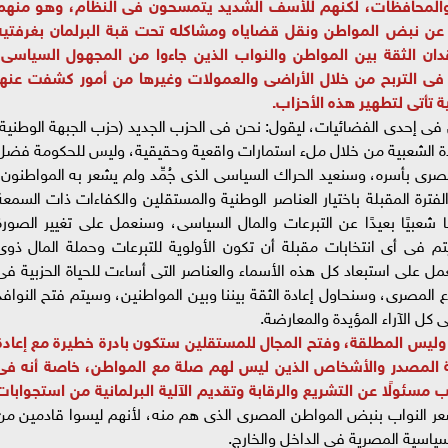
 والمحافظات، لكنهم للأسف الشديد يتمسحون فى النظام، وهو منهم
ر عن نبض المواطن ونقل قضاياه ومشاكله تحت قبة البرلمان بغرفتيه
دان الثقة بين المواطن والنواب الذين جاءوا من المجهول السياسى،
 التربح من خلال الأراضى والعمولات وغيرها من أمور كشفت عنها
 تأتى لتطهير هذه الأحزاب.
 فى إحدى الفضائيات، ليقول: نحن فى الحزب الجديد (حزب الجبهة الوطنية)
اعدة الشعبية من خلال ملء استمارات واقعية وحقيقية، وليس للحكومة فضل
رى بأسره، وسنعيد الحراك السياسى الذى جُمِّد ولم يشعر به المواطنون،
رة المقبلة باختيار العناصر الوطنية والمستقلين والكفاءات ذات السمعة
 شعبيًا بعيدًا عن التبرعات والمال السياسى، وسنعمل على تغيير الصورة
م فى أى انتخابات مقبلة أن تكون الأولوية للتبرعات وحملة المال ذوى
مل على استبعاد كل هذه الأسماء والعناصر التى أساءت للحياة الحزبية فى
مصرى، وسنحاول إعادة الثقة بيننا وبين المواطنين، وسيتم فتح النوافذ
ى كل الآراء المؤيدة والمعارضة.
بية وليس المطلقة، وفتح المجال للمستقلين ستكون بادرة خطيرة مع إعادة
جهولة المصدر والأشخاص الذين ليس لهم صلة مع المواطن، خاصة أنه فى
مسئولًا عن التشريع والرقابة وتقديم الآلية البرلمانية من استجوابات
ر النواب بنبض المواطن المصرى الذى هم منه، لأنهم ليسوا قادمين من
سياسية المصرية فى الداخل والخارج.