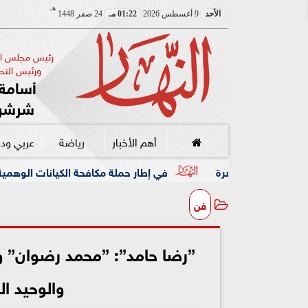
هـ
الأحد
9 أغسطس 2026
01:22 مـ
24 صفر 1448
رئيس مجلس الإ
ورئيس التحر
أسامة 
شرشر
أهم الأخبار
رياضة
عربي ود
في إطار حملة مكافحة الكيانات الوهمية.. نقيب الصحفيين يخ
فن
”رضا حامد”: ”محمد رضوان” 
والوحيد ا