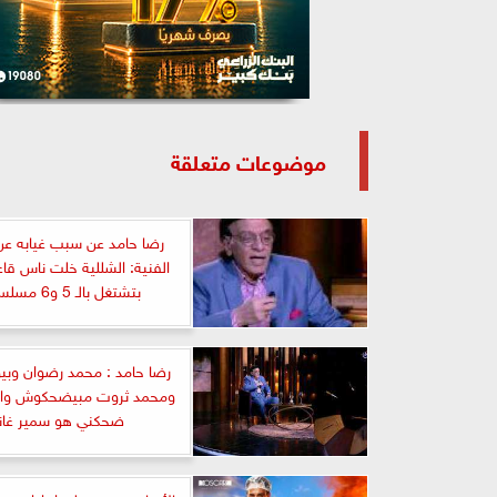
موضوعات متعلقة
رضا حامد عن سبب غيابه عن
الفنية: الشللية خلت ناس قا
بتشتغل بالـ 5 و6 مسلسلات
رضا حامد : محمد رضوان وبي
ومحمد ثروت مبيضحكوش والو
ضحكني هو سمير غان