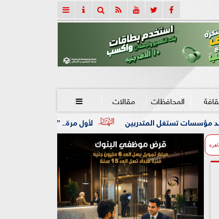
قافة
المحافظات
مقالات

تدربين
لأول مرة.. ”الرقابة المالية” تنظم نشاط صناديق الت
اهرة