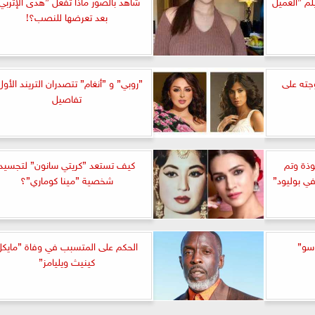
لم ”العميل
شاهد بالصور ماذا تفعل ”هدى الإتربي
بعد تعرضها للنصب؟!
جته على
”روبي” و ”أنغام” تتصدران التريند الأول
تفاصيل
ذة وتم
كيف تستعد ”كريتي سانون” لتجسيد
ي بوليود”
شخصية ”مينا كوماري”؟
وسو”
الحكم على المتسبب في وفاة ”مايكل
كينيث ويليامز”