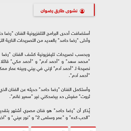
نشوى طارق رضوان
أستضافت أحدى البرامج التلفزيونية الفنان "رضا حا
وأدلى "رضا حامد" بالعديد من التصريحات النارية ال
وبحسب تصريحات تليفزيونية كشف الفنان "رضا حا
"محمد سعد" و "أحمد آدم" و "أحمد مكي" قائلا 
نصيحة لـ "أحمد آدم" لإني في بيني وبينه عمار م
"أحمد آدم".
وأستكمل الفنان "رضا حامد" حديثه عن الفنان الذي
ثروت" مفيش حد بيضحكني غير "سمير غانم".
يُذكر أن "رضا حامد" هو فنان مصري أشتهر بتقديم 
"الحب كده" و "عمر وسلمى 2" و "نور عيني" و "آخر كلام" و "حبيبي نائماً"، وغيرهم.