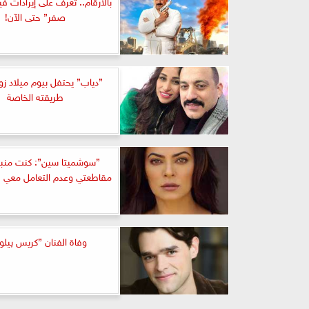
بالأرقام.. تعرف على إيرادات في
صفر” حتى الآن!
”دياب” يحتفل بيوم ميلاد زو
طريقته الخاصة
”سوشميتا سين”: كنت منبو
مقاطعتي وعدم التعامل معي ف
وفاة الفنان ”كريس پيل