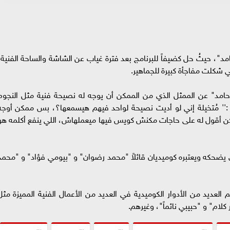
مد"، حيثُ حل كضيفاً للبرنامج بعد فترة غياب عن الشاشة والساحة الفنية،
تي شكلت مفاجأة كبيرة للجماهير.
مد" عن الممثل الذي من الممكن أن يوجه له نصيحة فنية مثل النجوم
:'' مُتخيلة إني لو أديت نصيحة لواحد فيهم هيسمعها؟، بس ممكن أوجه
مكن أقول له على حاجات مكنش كويس فيها ميعملهاش، اللي ينفع أكلمه هو
 يضحكه ويعتبره كوميديان قائلاً "محمد رضوان" و "بيومي فؤاد" و "محمد
العديد من الأدوار الكوميدية في العديد من الأعمال الفنية المميزة مثل