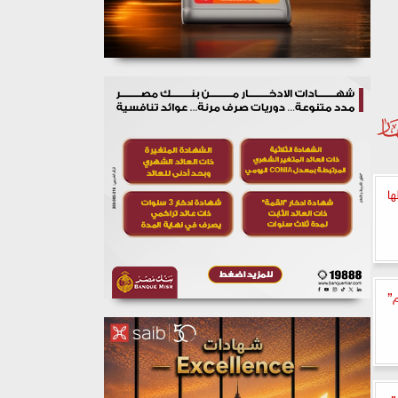
ها
م”