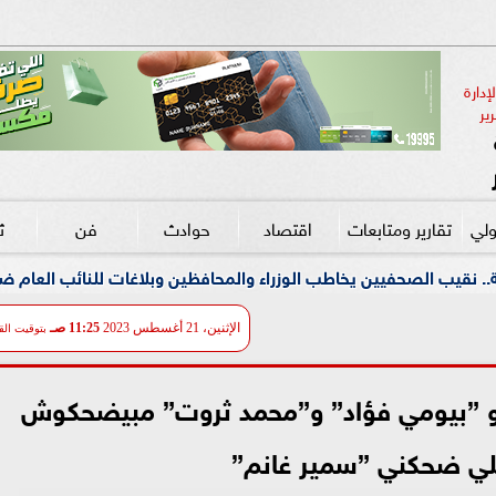
دارة 
ير
ولي
تقارير ومتابعات
اقتصاد
حوادث
فن
ث
اطب الوزراء والمحافظين وبلاغات للنائب العام ضد مؤسسات تستغل الم
الإثنين، 21 أغسطس 2023
11:25 صـ
بتوقيت الق
و ”بيومي فؤاد” و”محمد ثروت” مبيضحكوش
للي ضحكني ”سمير غانم”