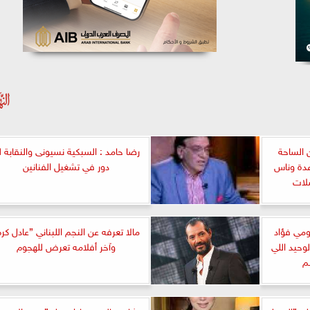
 الساحة
رضا حامد : السبكية نسيونى والنقابة ل
عدة وناس
دور في تشغيل الفنانين
ومي فؤاد
مالا تعرفه عن النجم اللبناني ”عادل كر
حيد اللي
وآخر أفلامه تعرض للهجوم
م