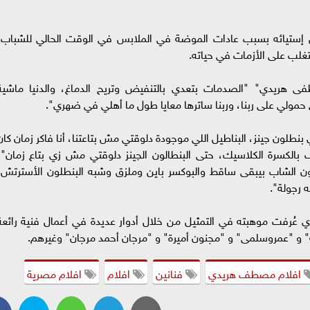
إستيائه بسبب عادات الموضة في الملابس في الوقت الحالي للشباب،
تغلب على الأزمات في حياته.
ى هريدي" "الصدمات بتعدي بالتنفيض وتريح الدماغ، والدنيا ماشية
 حمولي على ربنا، وربنا ساترها معايا طول ما أهلي في ضهري".
ون چينز، البناطيل اللي موجودة دلوقتي مش بتاعتنا، أنا فاكر زمان كان
بالكسرة الكلاسيك، حتى البنطالون الچينز دلوقتي مش زي بتاع زمان"،
الشاب بيبقى ساقط والبوكسر باين وملزق وشبه البنطلون الأسترتش،
 رجولة".
عُرفت موهبته في التمثيل من خلال أدوار عديدة في أعمال فنية رائعة
الة" و "عمروسلمى" و "مجنون أميرة" و "مرجان أحمد مرجان" وغيرهم.
افلام مصطف هريدي
فنانين
افلام
افلام مصرية