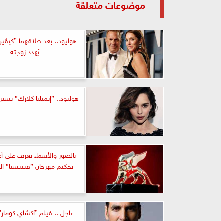
موضوعات متعلقة
هوليود.. بعد طلاقهما ”كيڤي
يُهدد زوجته
هوليود.. ”إيميليا كلارك” تشت
بالصور والأسماء تعرف على أع
تحكيم مهرجان ”ڤينيسيا” ال
عاجل .. فيلم ”آكشاي كومار”