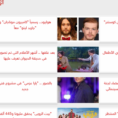
ن كوستنر”
هوليود.. رسمياً ”كاميرون موناجان” و
”چاريد ليتو” معاً
ري الأطفال
بعد غلقها .. أشهر الأفلام التي تم تصوي
في حديقة الحيوان تعرف عليها
ضاء لجنة
بالصور .. ”يارا عزمي” في مشروع فن
سينمائي
جديد
 المنتظر
”بيت الروبى” يحقق مليونا و