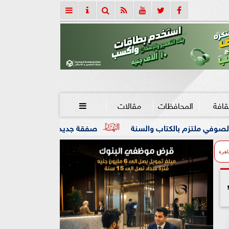
قافة
المحافظات
مقالات

ب والسنة
صفقة جديدة تدعم صفوف ريال مدريد
قف
اهرة