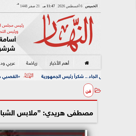
هـ
الخميس
6 أغسطس 2026
11:47 مـ
21 صفر 1448
رئيس مجلس الإ
ورئيس التحر
أسامة 
شرشر
أهم الأخبار
رياضة
عربي ود
جاد .. شكراً رئيس الجمهورية
«القصبي خلال مولد الجازولي».
فن
مصطفى هريدي: ”ملابس الشباب 