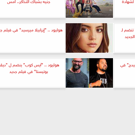
لشهادة
جنيه بشباك التذاكر.. أمس
 تنضم لـ
هوليود .. ”إيزابيلا ميرسيد” في فيلم ج
لجديد
يدچ” في
هوليود .. ”آيس كوب” ينضم ل ”ديڤ
بوتيستا” في فيلم جديد