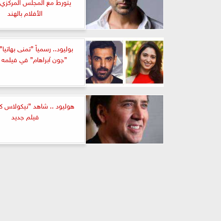
يتورط مع المجلس المركزي 
الأفلام بالهند
بوليود.. رسمياً ”تمنى بهاتيا”
”چون آبراهام” في فيلمه ا
هوليود .. شاهد ”نيكولاس ك
فيلم جديد