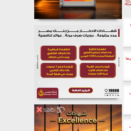
رها
ي
445 ألف