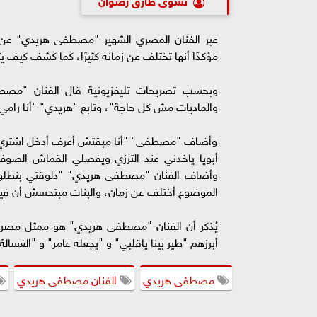
عبر الفنان المصري الشهير "مصطفى هريدي" عن 
مؤكدًا أنها تختلف عن زمانه كثيرًا، كما كشف كيف ي
وبحسب تصريحات تليفزيونية قال الفنان "مصطف
والماديات مش كل حاجة"، وتابع "هريدي" "أنا رامي
وأضاف "مصطفى" "أنا مبقتش أعرف أدخل اشتري بنطل
أبويا ياخدني عند الترزي ويفصلي القماش الصوف 
وأضاف الفنان "مصطفى هريدي" "دلوقتي بنطلون 
الموضوع أختلف عن زمان، والبنات مبتحسش أن فيه
يُذكر أن الفنان "مصطفى هريدي" هو ممثل مصري 
أبرزهم "طير بينا ياقلبي" و "يجعله عامر" و "الغس
مصطفى هريدي
الفنان مصطفى هريدي