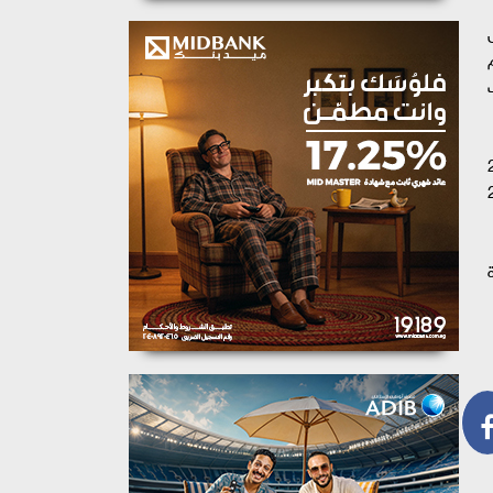
قياس
لب
تدمر بـ 69 كيلومترا بقوة 2.1
 البحر غرب شمال غرب اللاذقية بـ 25
ا بقوة