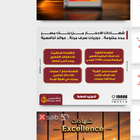
”
ة
ل