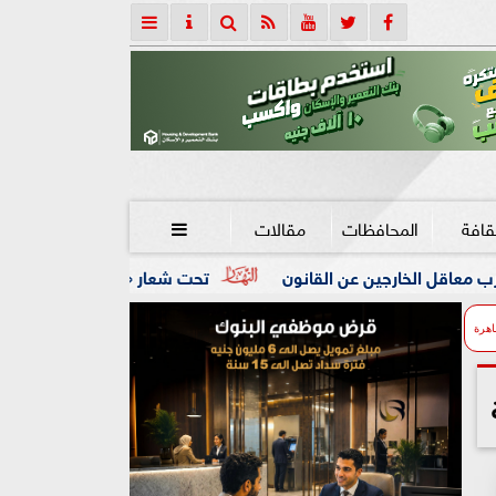
قافة
المحافظات
مقالات

انون
تحت شعار «خدمة بيوت الله شرف».. محافظ كفرالشيخ: افت
اهرة