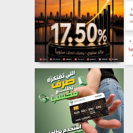
ن
ة
ك
 ”
يا