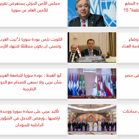
ه السابع
مجلس الأمن الدولي يستعرض تقرير
لـ”دعم مستقبل سوريا والمنطقة” 15
للأمين العام عن سوريا
اوضاع
الكويت تثمن عودة سوريا لـ”بيت العرب
مة الغذاء
وتتمني ان يكون منطلقًا لانتهاء الأزمة
 في مصر
أبو الغيط : عودة سوريا للجامعة العربي
شأن عربي ولا نسعي للصدام مع الدو
الخارجية
 محادثات
تأكيد عربي على سيادة سوريا ووحدة
اراضيها ..ورفض التدخل في الشؤون
الداخلية للسودان