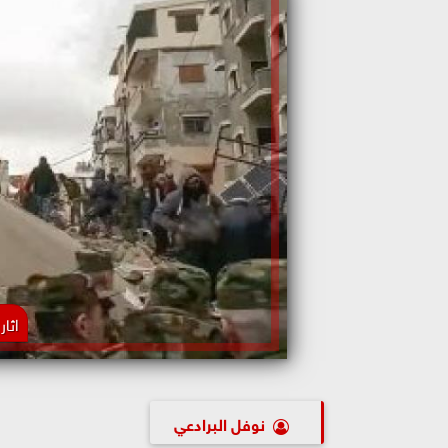
اثا
نوفل البرادعي