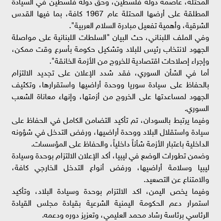
المحتلة، عاصمة دولة فلسطين، وحق دولة فلسطين في السيادة
المطلقة على أرضها المحتلة عام 1967 كافة، بما فيها القدس
الشرقية، وأهمية تفعيل مبادرة السلام العربية".
وفي الملف اللبناني، حث البيان "السلطات اللبنانية على مواصلة
الجهود لانتخاب رئيس للبلاد وتشكيل حكومة بأسرع وقت ممكن،
وإجراء إصلاحات اقتصادية للخروج من الأزمة الخانقة".
أما في الشأن السوري، فقد شدد الإعلان على تجديد الالتزام
بالحفاظ على سيادة سوريا ووحدة أراضيها واستقرارها، وتكثيف
الجهود لمساعدتها على الخروج من أزمتها، وإنهاء معاناة الشعب
السوري.
وفيما يرتبط بالسودان، تم تأكيد التضامن الكامل في الحفاظ على
سيادة واستقلال البلاد ووحدة أراضيها، ورفض التدخل في شؤونه
الداخلية باعتبار الأزمة شأناً داخلياً، والحفاظ على المؤسسات.
وضمن تطورات الوضع في ليبيا، أكد الإعلان الالتزام بوحدة وسيادة
ليبيا وسلامة أراضيها، ورفض أنواع التدخل الخارجي كافة،
والامتناع عن التصعيد.
وفيما يخص اليمن، اكد الالتزام بوحدة وسيادة البلاد، وتأكيد
استمرار دعم الحكومة اليمنية الشرعية بقيادة مجلس القيادة
الرئاسي برئاسة رشاد محمد العليمي، وتعزيز دوره ودعمه.