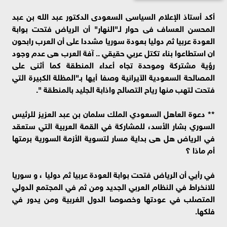
أكد أستاذ الإعلام السياسى السعودى الدكتور عبد الله بن عبد
المحسن العساف فى حوار لـ"النهار" أن الرياض فتحت بوابة
العودة عربيا ثم دوليا بعودة سوريا مشددا على أن العرب رابحون
ان استطاعوا بناء تكتل عربي حقيقي .. آفة العرب هى عدم وجود
رؤية مشتركة وموحدة تجاه أعداء المنطقة كما أثنى على
المصالحة السعودية الآيرانية وصفا أيها بـ"المظلة الكبيرة التي
فتحت لتهب منها رياح التصالح واذابة الجليد بالمنطقة ".
** دعوة العاهل السعودي الملك سلمان بن عبد العزيز للرئيس
السوري بشار الأسد، للمشاركة في القمة العربية التي ستعقد
في الرياض هل هى بداية مسار لتسوية الأزمة السورية برمتها
أم ماذا ؟
في رأيي أن الرياض فتحت بوابة العودة عربيا ثم دوليا ، و سوريا
للانخراط في النظام العربي الجديد ومن ثم في المجتمع الدولي
المتصلب في عودتها وخصوصا الدول الغربية ومن يدور في
فلكها.