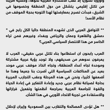
من تكتل إقليمي يتشكل من دول المنطقة وخصومها في
الشرق، فبدأت تصرح بمعارضتها لهذا التوجه بحجة الموقف من
نظام الأسد!
** التوافق العربي الذى تشهده المنطقة حاليا الكل رابح في "
دمشق والقاهرة وعمان والرياض وبغداد وغيرهم فمن تراه
الخاسر من هذا الانتصار السياسي العربي؟
العرب رابحون ان استطاعوا بناء تكتل عربي حقيقي، العرب لا
يعرفون عدوهم من صديقهم، ولا توجد رؤية عربية مشتركة
وموحدة تجاه أعداء المنطقة، وتجاه اتخاذ موقف عربي موحد
بعيد عن المناكفات السياسية التي أضرت بنا جميعا وهذا ما
أضعفها كثيرا، ونحن في هذه المرحلة وعقب التجارب المريرة
بحاجة لصياغة نظام عربي جديد وإعادة التفكير في إعادة الحياة
والقوة للجامعة العربية بمراجعة أنظمتها وتفعيل قراراتها
والاستفادة من تجربة الاتحاد الأوربي في هذا الشأن.
** هل تؤدى المصالحة والتقارب بين السعودية وإيران لإحلال