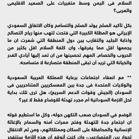
السلام فى اليمن وسط متغيرات على الصعيد الاقليمى
والعربى؟
بكل تأكيد الصلح يولد الصلح والتسامح وكان الاتفاق السعودي
الإيراني هو المظلة الكبيرة التي فتحت لتهب منها رياح التصالح
واذابة الجليد والتقارب بين دول المنطقة التي شعرت ان ما
يجمعها اقل مما يفرقها، وان كلفة السلام اقل بكثير من
الحروب والخصام. المهم تحصينها من ان تمد إليها أيادي الغدر
والخيانة التي تريد أن تبقى المنطقة متصارعة لا متسامحه.
** مع انعقاد اجتماعات برعاية المملكة العربية السعودية
والولايات المتحدة فى جدة بين المعسكريين المتناحريين فى
السودان (الجيش وقوات الدعم السريع)، هل ترى تلك بداية
لحل الازمة السودانية أم مجرد تهدئة للاوضاع فقط لا غير؟
الوضع في السودان صعب التكهن حوله، وكل ما استطيع قوله
ان اجتماع جدة للتهدئة وفتح ممرات آمنه والسماح بالإغاثة
الإنسانية والمحافظة على السكان وممتلكاتهم، ومن ثم الانتقال
لحوار بين المتصارعين، وان كنت أتوقع أن هذه الأزمة ستتفجر