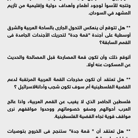
وتتجه للأسوأ لوجود أطماع وأهداف دولية وإقليمية من تأزيم
المشهد في السودان.
** هل تتوقع أن ينعكس التحول الجارى بالساحة العربية والشرق
أوسطية على أجندة "قمة جدة" لتحريك الأجندات الجامدة فى
القمم السابقة؟
أتوقع ذلك وأن تكون قمة المصارحة قبل المصالحة والحديث
عن المسكوت عنه أولا.
** هل تعتقد أن تكون مخرجات القمة العربية المرتقبة لدعم
القضية الفلسطينية أم سوف تكون شجب وأدانةلاسرائيل ؟
فلسطين الحاضر الذي لا يغيب عن القمم العربية، واذا عالج
العرب أحوالهم وصفو خصوماتهم ووحدوا مواقفهم نرى
مواقف قوية تجاه القضية الفلسطينية.
** هل تعتقد أن " قمة جدة" ستنجح فى الخروج بتوصيات
وقرارات حاسمة ؟