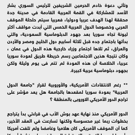
وتأتي دعوة خادم الحرمين الشريفين للرئيس السوري بشار
الأسد للمشاركة في القمة العربية القادمة في مدينة جدة
محققة لهذا الهدف عربيا ودوليا، فعربيا سيتم حلحلة الموقف
العربي وخصوصا الدول العربية الخمس التي أبدت مواقف أكثر
ليونة تجاه سوريا بعد جهود الدبلوماسية السعودية، والتي
بدأتها باجتماع جده قبل ثلاثة أسابيع دول الخليج ومصر والأردن
والعراق، ثم تلاها اجتماع وزراء خارجية هذه الدول في عمان ،
وكان نتيجة هذين الاجتماعين رسم خريطة طريق لعودة سوريا
عربيا، الخلاصة أن هذه العودة لم تتم فى يوم وليلة ولكن
بجهود دبلوماسية عربية كبيرة.
** رغم الانتقادات الأمريكية، والأوروبية لقرار "جامعة الدول
العربية" بعودة سوريا لمقعدها بالجامعة هل يعد مؤشر على
تراجع الدور الأمريكي الاوروبى بالمنطقة ؟
الدور الأمريكي منذ نهاية عهد بوش الأب في قراءتي بدأ يتراجع
بخطوات ربما غير محسوسة ولكنها تسارعت في العقد الأخير،
كما أن الموقف الأمريكي كان هلاميا وغامضا ولم تلفت أمريكا
وأوروبا لسوريا إلا عقب الاستدارة العربية نحوها، وخشية أمريكا