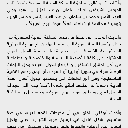
وأشادت" أبو غالي" بجاهزية المملكة العربية السعودية بقيادة خادم
الحرمين الشريفين الملك سلمان بن عبد العزيز آل سعود وولي
العهد الأمير محمد بن سلمان بن عبد العزيز رئيس مجلس الوزراء
بتوفير كافة الامكانيات لعقد قمة" عودة الروح العربية" .
وأعربت أبو غالي عن ثقتها في قدرة المملكة العربية السعودية من
خلال ترؤسها للقمة العربية التي ستتسلمها من الجمهورية الجزائرية
الديمقراطية الشعبية على الدفع قدما بمسيرة العمل العربي
المشترك على كافة الأصعدة السياسية والاقتصادية والاجتماعية
من أجل تحقيق الاستقرار والازدهار للدول العربية وحل الأزمات
الراهنة سواء في سوريا أو ليبيا أو السودان أو اليمن ودعم القضية
الفلسطينية وهي أبرز الملفات التي يتضمنها جدول أعمال القمة
العربية ، معربة عن تطلعها لنتائج مثمرة ل"قمة جدة" التي تعيد لم
الشمل العربي وتنطلق بعودة الروح العربية نحو مستقبل واعد للأمة
العربية.
وأكدت"أبوغالي" ثقتها في أن مخرجات القمة العربية في جدة
ستسهم بشكل فاعل في ترسيخ هوية الشباب العربي وتعزيز
انتمائه تجاه أوطانه والحفاظ عليها وصونها، وستمكن من تحفيز