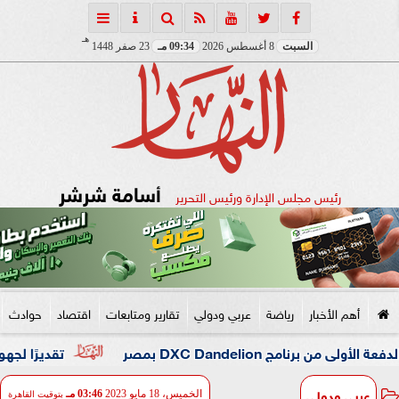
هـ
السبت
8 أغسطس 2026
09:34 مـ
23 صفر 1448
أسامة شرشر
رئيس مجلس الإدارة ورئيس التحرير
أهم الأخبار
رياضة
عربي ودولي
تقارير ومتابعات
اقتصاد
حوادث
DXC Dand بمصر
تقديرًا لجهوه في تطوير 
عربي ودولي
الخميس، 18 مايو 2023
03:46 مـ
بتوقيت القاهرة