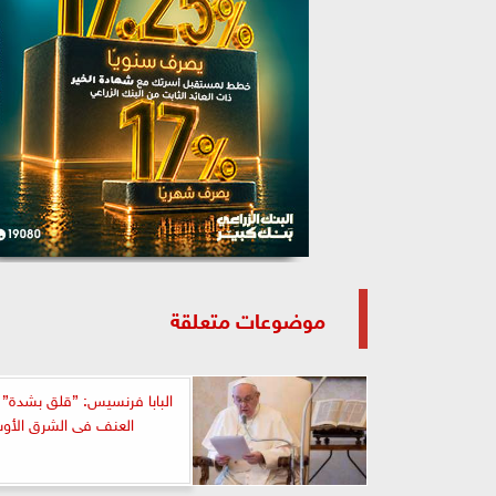
موضوعات متعلقة
البابا فرنسيس: ”قلق بشدة” 
العنف فى الشرق الأو