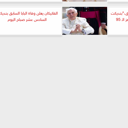
ابق،”بنديكت
الفاتيكان يعلن وفاة البابا السابق بندي
ـ 95
السادس عشر صباح اليوم