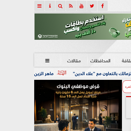
قافة
المحافظات
مقالات

علاء الدين”
ماهر الزين: 25 حافلة تُعيد 1250 سودانيًا ضمن الفوج الـ41.. والالتزام بوثائق السفر عزز انسيابية العودة الطوعية
اهرة