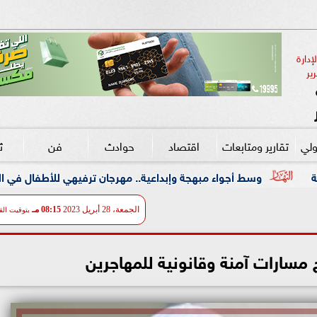
دارة 
ير
ولي
تقارير ومتابعات
اقتصاد
حوادث
فن
ث
اء مبهجة وإبداعية.. مهرجان ترفيهي للأطفال في الزمالك بالتعاون مع ”
الجمعة، 28 أبريل 2023
08:15 مـ
بتوقيت الق
ح مسارات آمنة وقانونية للمهاجرين