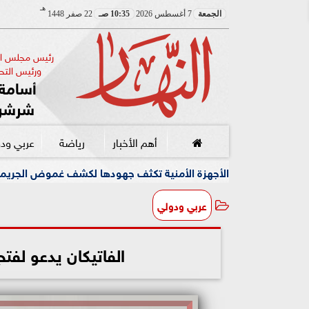
هـ
الجمعة
7 أغسطس 2026
10:35 صـ
22 صفر 1448
رئيس مجلس الإ
ورئيس التحر
أسامة 
شرشر
أهم الأخبار
رياضة
عربي ود
لأجهزة الأمنية تكثف جهودها لكشف غموض الجريمة
وسط أجو
عربي ودولي
الفاتيكان يدعو لفت