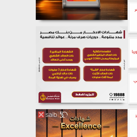
ر
يا
ي
ا