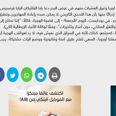
وربا وغرق العشرات منهم في عرض البحر دعا بابا الفاتيكان البابا فرنسيس،
إدراكًا منها بأن هذا التحدي التاريخي لا يمكن صده بإعادة المهاجرين وتطرق
 في بودابست، اليوم /الجمعة/ - إلى قضية الهجرة، قائلاً: "إننا نحتاج إلى
غيّر المناخي، دون أعذار وتأخيرات"، وفقًا لوكالة الأنباء الإيطالية (آكي).
 كمجتمع، كذلك لأنه في السياق الذي نعيش فيه، لا بد لعواقب الهجرة أن
 بصفتنا أوروبا، السعي لفتح طرق آمنة وقانونية ووضع آليات مشتركة، يجب