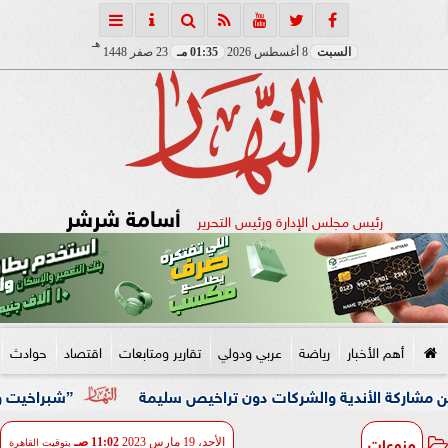
هـ
السبت
8 أغسطس 2026
01:35 مـ
23 صفر 1448
أسامة شرشر
رئيس مجلس الإدارة ورئيس التحرير
أهم الأخبار
رياضة
عربي ودولي
تقارير ومتابعات
اقتصاد
حوادث
الأندية والشركات دون تراخيص سليمة
”شبراخيت وبدر” ضمن أفضل 10 وحدات محلية على مستوى الجمهورية بالدورة الخامسة لجائز
منوعات
الأحد، 19 مارس 2023
11:02 صـ
بتوقيت القاهرة