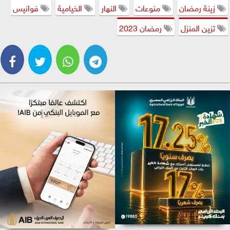
زينة رمضان
منوعات
النهار
الخيامية
فوانيس
تزين المنزل
رمضان 2023