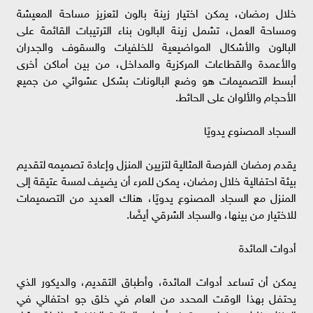
خلال رمضان، يمكن اختيار زينة بالون لتعزيز مساحة المعيشة
ومساحة العمل، تشمل زينة البالون بناء الترتيبات القائمة على
البالون والأشكال المواضيعية للخلفيات والسقوف والجدران
والأعمدة والقطاعات المركزية والمداخل، من بين أماكن أخرى
أبسط التصميمات هو وضع البالونات بشكل عشوائي من جميع
الأحجام والألوان على الحائط.
السجاد المصنوع يدويًا
يقدم رمضان الفرصة المثالية لتزيين المنزل وإعادة تصميمه لتقديم
بيئة احتفالية خلال رمضان، يمكن للمرء أن يضيف لمسة عتيقة إلى
المنزل مع السجاد المصنوع يدويًا، هناك العديد من التصميمات
للاختيار من بينها، والسجاد الشرقي أيضًا.
أدوات المائدة
يمكن أن تساعد أدوات المائدة، وأطباق التقديم، والديكور الذي
يحتفل بهذا الوقت المحدد من العام في خلق جو احتفالي في