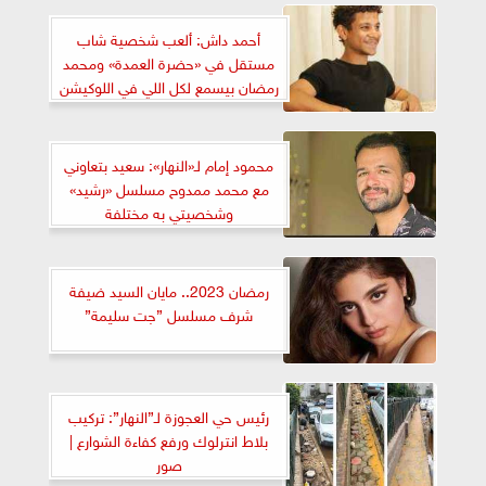
أحمد داش: ألعب شخصية شاب
مستقل في «حضرة العمدة» ومحمد
رمضان بيسمع لكل اللي في اللوكيشن
محمود إمام لـ«النهار»: سعيد بتعاوني
مع محمد ممدوح مسلسل «رشيد»
وشخصيتي به مختلفة
رمضان 2023.. مايان السيد ضيفة
شرف مسلسل ”جت سليمة”
رئيس حي العجوزة لـ”النهار”: تركيب
بلاط انترلوك ورفع كفاءة الشوارع |
صور