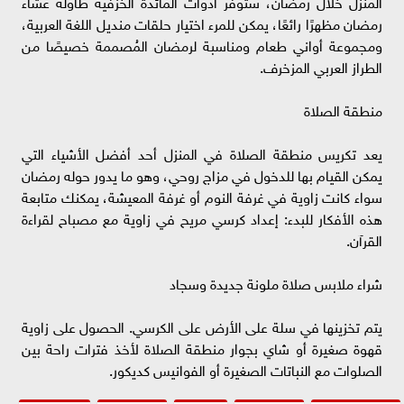
المنزل خلال رمضان، ستوفر أدوات المائدة الخزفية طاولة عشاء
رمضان مظهرًا رائعًا، يمكن للمرء اختيار حلقات منديل اللغة العربية،
ومجموعة أواني طعام ومناسبة لرمضان المُصممة خصيصًا من
الطراز العربي المزخرف.
منطقة الصلاة
يعد تكريس منطقة الصلاة في المنزل أحد أفضل الأشياء التي
يمكن القيام بها للدخول في مزاج روحي، وهو ما يدور حوله رمضان
سواء كانت زاوية في غرفة النوم أو غرفة المعيشة، يمكنك متابعة
هذه الأفكار للبدء: إعداد كرسي مريح في زاوية مع مصباح لقراءة
القرآن.
شراء ملابس صلاة ملونة جديدة وسجاد
يتم تخزينها في سلة على الأرض على الكرسي. الحصول على زاوية
قهوة صغيرة أو شاي بجوار منطقة الصلاة لأخذ فترات راحة بين
الصلوات مع النباتات الصغيرة أو الفوانيس كديكور.