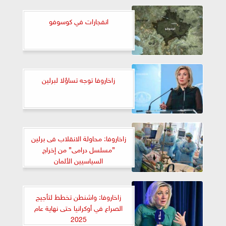
انفجارات في كوسوفو
زاخاروفا توجه تساؤلا لبرلين
زاخاروفا: محاولة الانقلاب فى برلين
”مسلسل درامى” من إخراج
السياسيين الألمان
زاخاروفا: واشنطن تخطط لتأجيج
الصراع في أوكرانيا حتى نهاية عام
2025