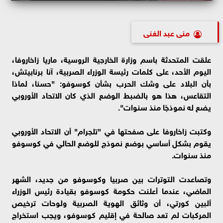
منى عبد الغنى
علقت المتحدثة باسم وزارة الخارجية الروسية، ماريا زاخاروفا،
اليوم الأحد، على كلمات رئيسة الوزراء الصربية، آنا برنابيتش،
بأن البلاد على وشك الحرب بشأن كوسوفو: "حسنا، لماذا
التقاعس، هذا هو بالضبط الوضع الذي كان الاتحاد الأوروبي
يضع له نموذجًا منذ سنوات".
وكتبت زاخاروفا على صفحتها في "تلجرام" أن الاتحاد الأوروبي
يقوم بشكل أساسي بوضع نموذج للوضع الحالي في كوسوفو
منذ سنوات.
وتصاعدت التوترات بين صربيا وكوسوفو من جديد، الشهر
الماضي، عندما أعلنت حكومة كوسوفو بقيادة رئيس الوزراء
ألبين كورتي، أن وثائق الهوية الصربية ولوحات ترخيص
المركبات لم تعد صالحة في إقليم كوسوفو، ويجب استخراج