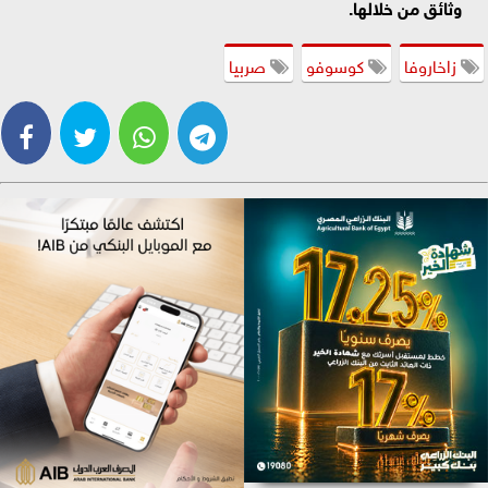
وثائق من خلالها.
زاخاروفا
كوسوفو
صربيا