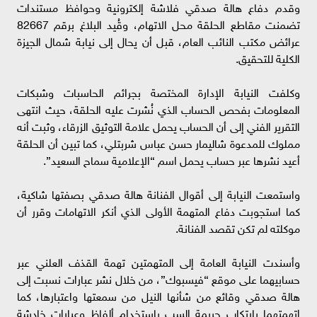
وقدم دفاع هالة صدقي فلاشة إلكترونية وحوافظ مستندات
تضمنت مقاطع الحلقة محل الاتهام، وقُيد البلاغ برقم 82667
عرائض مكتب النائب العام، قبل أن يحال إلى نيابة شمال الجيزة
الكلية للتحقيق.
وكلفت النيابة الإدارة المختصة بجرائم الحاسبات وشبكات
المعلومات بفحص الحساب الذي نُشرت عليه الحلقة، حيث انتهى
التقرير الفني إلى أن الحساب يحمل علامة التوثيق الزرقاء، وثبت أنه
مملوك للمدعوة شاليمار حسن عباس شربتلي، كما تبين أن الحلقة
أعيد نشرها عبر حساب يحمل اسم “الإعلامية سماح السعيد”.
واستمعت النيابة إلى أقوال الفنانة هالة صدقي بصفتها شاكية،
كما استجوبت دفاع المتهمة الأولى الذي أنكر الاتهامات وقرر أن
موكلته لم تكن تقصد الفنانة.
وأسندت النيابة العامة إلى المتهمتين تهمة القذف العلني عبر
حسابيهما على موقع “فيسبوك”، من خلال نشر عبارات نسبت إلى
هالة صدقي وقائع من شأنها النيل من سمعتها واعتبارها، كما
اتهمتهما بارتكاب جريمة السب باستخدام ألفاظ وعبارات خادشة