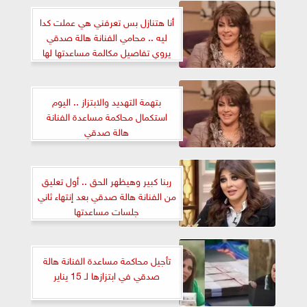
‎أنا هتنازل بس تعرفني هي عملت كدا
ليه .. محامي الفنانة هالة صدقي
يروي تفاصيل مكالمة مساعدتها لها
بتهمة التهديد والابتزاز .. اليوم
استكمال محاكمة مساعدة الفنانة
هالة صدقي
ربنا كبير وهيظهر الحق .. أول تعليق
من الفنانة هالة صدقي بعد إنتهاء ثاني
جلسات مساعدتها
تأجيل محاكمة مساعدة الفنانة هالة
صدقي في ابتزازها لـ 15 يناير