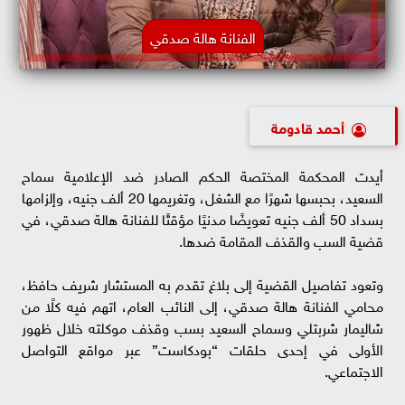
الفنانة هالة صدقي
أحمد قادومة
أيدت المحكمة المختصة الحكم الصادر ضد الإعلامية سماح
السعيد، بحبسها شهرًا مع الشغل، وتغريمها 20 ألف جنيه، وإلزامها
بسداد 50 ألف جنيه تعويضًا مدنيًا مؤقتًا للفنانة هالة صدقي، في
قضية السب والقذف المقامة ضدها.
وتعود تفاصيل القضية إلى بلاغ تقدم به المستشار شريف حافظ،
محامي الفنانة هالة صدقي، إلى النائب العام، اتهم فيه كلًا من
شاليمار شربتلي وسماح السعيد بسب وقذف موكلته خلال ظهور
الأولى في إحدى حلقات “بودكاست” عبر مواقع التواصل
الاجتماعي.