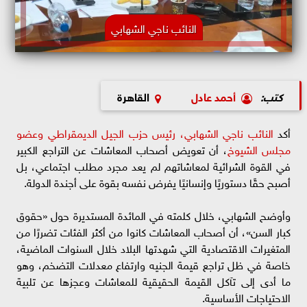
النائب ناجي الشهابي
كتب:
أحمد عادل
القاهرة
أكد
النائب ناجي الشهابي، رئيس حزب الجيل الديمقراطي وعضو
مجلس الشيوخ
، أن تعويض أصحاب المعاشات عن التراجع الكبير
في القوة الشرائية لمعاشاتهم لم يعد مجرد مطلب اجتماعي، بل
أصبح حقًا دستوريًا وإنسانيًا يفرض نفسه بقوة على أجندة الدولة.
وأوضح الشهابي، خلال كلمته في المائدة المستديرة حول «حقوق
كبار السن»، أن أصحاب المعاشات كانوا من أكثر الفئات تضررًا من
المتغيرات الاقتصادية التي شهدتها البلاد خلال السنوات الماضية،
خاصة في ظل تراجع قيمة الجنيه وارتفاع معدلات التضخم، وهو
ما أدى إلى تآكل القيمة الحقيقية للمعاشات وعجزها عن تلبية
الاحتياجات الأساسية.