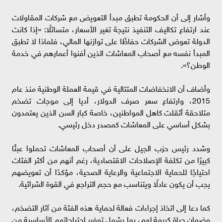
وأشار إلى أن الحكومة تطبق مبدأ التعويض مع شركات المقاولات
عند ارتفاع تكاليف التنفيذ نتيجة تغير الأسعار، متسائلًا: «إذا كانت
الدولة تعوض الشركات حفاظًا على توازنها المالي، فلماذا لا تطبق
المبدأ نفسه مع أصحاب المعاشات الذين أفنوا أعمارهم في خدمة
الوطن؟».
وأضاف أن الانخفاضات المتتالية في قيمة العملة الوطنية منذ عام
2015، وارتفاع سعر صرف الدولار، أديا إلى موجات تضخم
متلاحقة أثقلت كاهل المواطنين، خاصة كبار السن الذين يعتمدون
بشكل أساسي على المعاشات كمصدر دخل رئيسي.
وشدد رئيس حزب الجيل على أن أصحاب المعاشات تحملوا عبئًا
كبيرًا من تكلفة الإصلاحات الاقتصادية، رغم أنهم من أكثر الفئات
احتياجًا للحماية الاجتماعية والرعاية الصحية، مؤكدًا أن تعويضهم
يجب أن يكون عادلًا ويتناسب مع حجم التراجع في القوة الشرائية.
كما دعا إلى اتخاذ إجراءات فعالة لحماية هذه الفئة من آثار التضخم،
وضمان حياة كريمة لهم، بما يشمل توفير احتياجاتهم الأساسية من