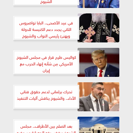
الشيوخ
في عيد الأضحى.. البابا تواضروس
الثاني يجدد دعم الكنيسة للدولة
ويهنئ رئيسي النواب والشيوخ
كواليس طرح ‌قرار في مجلس الشيوخ
الأمريكي مِن شأنه إنهاء الحرب مع
إيران
تحرك برلماني لدعم حقوق فناني
الأداء.. والشيوخ يناقش أليات التنفيذ
بعد الصلح بين الأطراف.. مجلس
الشيوخ يرفض رفع الحصانة عن عضو