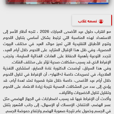
نسمه غلاب
مع اقتراب حلول عيد الأضحى المبارك 2026 ، تتجه أنظار الأسر إلى
الاستعداد لهذه المناسبة التي ترتبط بشكل أساسي بتناول اللحوم
وتنوع الأطباق التقليدية التي تميز موائد العيد في مختلف البيوت
المصرية، وفي ظل هذا الإقبال المتزايد على اللحوم خلال أيام العيد،
تتجدد التوعية بأهمية الحفاظ على العادات الغذائية السليمة، وتجنب
الإفراط الذي قد يسبب مشكلات صحية تؤثر على مختلف الفئات.
وفي هذا السياق، أوضحت الدكتورة غادة الصايغ، استشاري التغذية
العلاجية، في تصريحات خاصة لـ«النهار»، أن الإفراط في تناول اللحوم
خلال أيام عيد الأضحى، خاصة خلال فترة قصيرة تمتد لعدة أيام، قد
يؤدي إلى عدد من المشكلات الصحية نتيجة زيادة الاعتماد على اللحوم
وتقليل تناول الخضروات والألياف.
وأكدت أن الإفراط فيها قد يسبب اضطرابات في الجهاز الهضمي مثل
عسر الهضم، الانتفاخ، الإمساك أو الإسهال، إلى جانب الشعور بثقل
في الجسم وخمول عام نتيجة صعوبة الهضم وارتفاع حموضة الجسم.