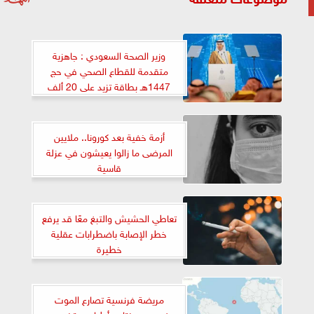
وزير الصحة السعودي : جاهزية
متقدمة للقطاع الصحي في حج
1447هـ بطاقة تزيد على 20 ألف
سرير و25 مركز رعاية عاجلة
أزمة خفية بعد كورونا.. ملايين
المرضى ما زالوا يعيشون في عزلة
قاسية
تعاطي الحشيش والتبغ معًا قد يرفع
خطر الإصابة باضطرابات عقلية
خطيرة
مريضة فرنسية تصارع الموت
بفيروس هنتا.. وأطباء يستخدمون