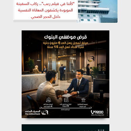
“كأننا في فيلم رعب”.. ركاب السفينة
الموبوءة يكشفون المعاناة النفسية
داخل الحجر الصحي