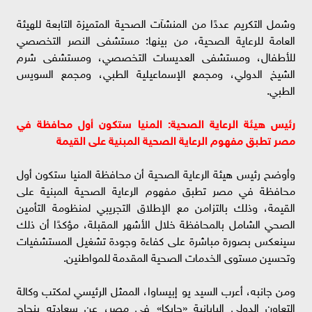
وشمل التكريم عددًا من المنشآت الصحية المتميزة التابعة للهيئة
العامة للرعاية الصحية، من بينها: مستشفى النصر التخصصي
للأطفال، ومستشفى العديسات التخصصي، ومستشفى شرم
الشيخ الدولي، ومجمع الإسماعيلية الطبي، ومجمع السويس
الطبي.
رئيس هيئة الرعاية الصحية: المنيا ستكون أول محافظة في
مصر تطبق مفهوم الرعاية الصحية المبنية على القيمة
وأوضح رئيس هيئة الرعاية الصحية أن محافظة المنيا ستكون أول
محافظة في مصر تطبق مفهوم الرعاية الصحية المبنية على
القيمة، وذلك بالتزامن مع الإطلاق التجريبي لمنظومة التأمين
الصحي الشامل بالمحافظة خلال الأشهر المقبلة، مؤكدًا أن ذلك
سينعكس بصورة مباشرة على كفاءة وجودة تشغيل المستشفيات
وتحسين مستوى الخدمات الصحية المقدمة للمواطنين.
ومن جانبه، أعرب السيد يو إبيساوا، الممثل الرئيسي لمكتب وكالة
التعاون الدولي اليابانية «جايكا» في مصر، عن سعادته بنجاح