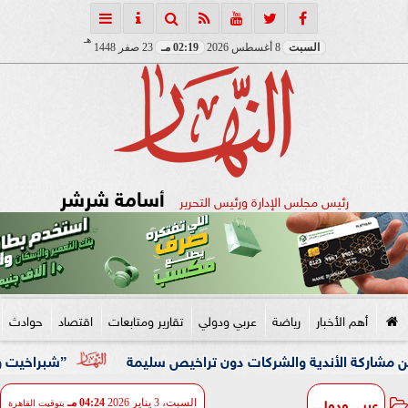
هـ
السبت
8 أغسطس 2026
02:19 مـ
23 صفر 1448
أسامة شرشر
رئيس مجلس الإدارة ورئيس التحرير
أهم الأخبار
رياضة
عربي ودولي
تقارير ومتابعات
اقتصاد
حوادث
الأندية والشركات دون تراخيص سليمة
”شبراخيت وبدر” ضمن أفضل 10 وحدات محلية على مستوى الجمهورية بالدورة الخامسة لج
عربي ودولي
السبت، 3 يناير 2026
04:24 مـ
بتوقيت القاهرة