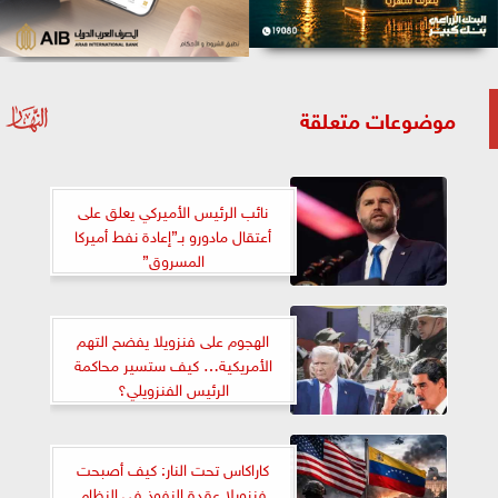
موضوعات متعلقة
نائب الرئيس الأميركي يعلق على
أعتقال مادورو بـ”إعادة نفط أميركا
المسروق”
الهجوم على فنزويلا يفضح التهم
الأمريكية… كيف ستسير محاكمة
الرئيس الفنزويلي؟
كاراكاس تحت النار: كيف أصبحت
فنزويلا عقدة النفوذ في النظام