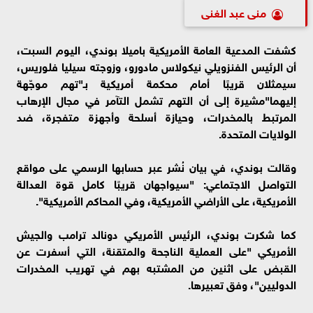
منى عبد الغنى
كشفت المدعية العامة الأمريكية باميلا بوندي، اليوم السبت،
أن الرئيس الفنزويلي نيكولاس مادورو، وزوجته سيليا فلوريس،
سيمثلان قريبًا أمام محكمة أمريكية بـ"تهم موجّهة
إليهما"مشيرة إلى أن التهم تشمل التآمر في مجال الإرهاب
المرتبط بالمخدرات، وحيازة أسلحة وأجهزة متفجرة، ضد
الولايات المتحدة.
وقالت بوندي، في بيان نُشر عبر حسابها الرسمي على مواقع
التواصل الاجتماعي: "سيواجهان قريبًا كامل قوة العدالة
الأمريكية، على الأراضي الأمريكية، وفي المحاكم الأمريكية".
كما شكرت بوندي، الرئيس الأمريكي دونالد ترامب والجيش
الأمريكي "على العملية الناجحة والمتقنة، التي أسفرت عن
القبض على اثنين من المشتبه بهم في تهريب المخدرات
الدوليين"، وفق تعبيرها.