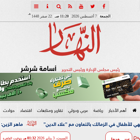
هـ
الجمعة
7 أغسطس 2026
11:20 صـ
22 صفر 1448
أسامة شرشر
رئيس مجلس الإدارة ورئيس التحرير
أهم الأخبار
رياضة
عربي ودولي
تقارير ومتابعات
اقتصاد
حوادث
ي الزمالك بالتعاون مع ”علاء الدين”
ماهر الزين: 25 حافلة تُعيد 1250 سودانيًا ضمن الفوج الـ41.. والالتزام بوثائق السفر عزز انسيابية العودة الطوعية
عربي ودولي
السبت، 3 يناير 2026
01:32 مـ
بتوقيت القاهرة