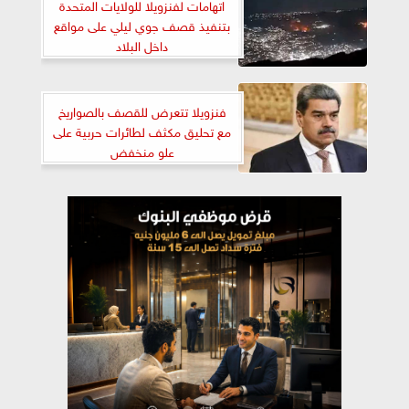
اتهامات لفنزويلا للولايات المتحدة
بتنفيذ قصف جوي ليلي على مواقع
داخل البلاد
فنزويلا تتعرض للقصف بالصواريخ
مع تحليق مكثف لطائرات حربية على
علو منخفض