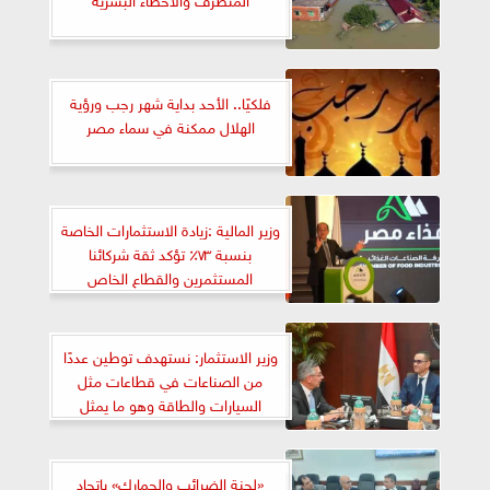
فلكيًا.. الأحد بداية شهر رجب ورؤية
الهلال ممكنة في سماء مصر
وزير المالية :زيادة الاستثمارات الخاصة
بنسبة ٧٣٪؜ تؤكد ثقة شركائنا
المستثمرين والقطاع الخاص
وزير الاستثمار: نستهدف توطين عددًا
من الصناعات في قطاعات مثل
السيارات والطاقة وهو ما يمثل
فرصة للتعاون بين الشركات المصرية
والإيطالية
«لجنة الضرائب والجمارك» باتحاد