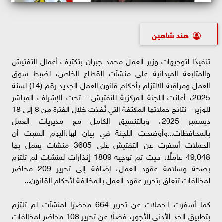
هند شاهين
تنفيذًا لتوجيهات وزير العمل محمد جبران بتكثيف أعمال التفتيش
والمتابعة الميدانية على منشآت القطاع الخاص، لضبط سوق
العمل ومراقبة الالتزام بأحكام قانون العمل الجديد رقم (14) لسنة
2025، أعلنت اللجنة المركزية للتفتيش – تحت الإشراف المباشر
للوزير – نتائج حملاتها المكثفة التي نُفذت خلال الفترة من 8 إلى 18
ديسمبر 2025، وبالتنسيق الكامل مع مديريات العمل
بالمحافظات...وأوضحت اللجنة في بيان لها،اليوم السبت أن
الحملات أسفرت عن التفتيش على 3605 منشآت يعمل بها
49,048 عاملًا، حيث تم توجيه 1809 إنذارات لمنشآت لم تلتزم
بصحة وسلامة عقود العمل، إضافة إلى تحرير 209 محاضر
لمخالفات تتعلق بتحرير عقود العمل بالمخالفة لأحكام القانون...
كما أسفرت الحملات عن تحرير 664 محضرًا لمنشآت لم تلتزم
بتطبيق الحد الأدنى للأجور، فضلًا عن تحرير 108 محاضر لمخالفات