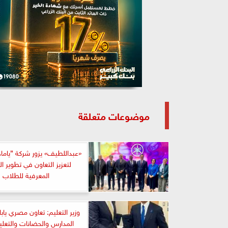
موضوعات متعلقة
«عبداللطيف» يزور شركة ”ياماها”
لتعزيز التعاون في تطوير ال
المعرفية للطلاب
وزير التعليم: تعاون مصري يابا
المدارس والحضانات والتعلي