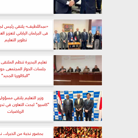
«عبداللطيف» يلتقي رئيس لجن
فى البرلمان الياباني لتعزيز ا
تطوير التعليم
تعليم البحيرة تنظم الملتقى ا
جلسات الحوار المجتمعى حو
”البكالوريا الجديد”
وزير التعليم يلتقي مسؤول
”كاسيو” لبحث التعاون في تد
الرياضيات
بحضور نخبة من الخبراء.. ن