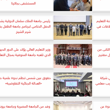
المستشفى بجاكرتا
ة التعليم
رئيس جامعة الملك سلمان الدولية يش
لعلاقات في
الحفل الختامي لبرنامج جامعة الطفل بف
شرم الشيخ
لثانى من
وزير التعليم العالي يؤكد علي الدور الحي
ل مقترح
الذي تلعبه جامعة المنوفية بمجال التعل
ي شركة
حقوق عين شمس تنظم ندوة علمية ح
ريب معلمي
«العدالة الجنائية التفاوضية»
دوة عن
وفد من الجامعة المصرية وجامعة برون