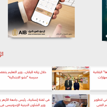
 اليابانية
خلال زياته لليابان.. وزير التعليم يتفقد
مهارات
مدرسة ”تشو الابتدائية”
ني لتطوير
في لفتة إنسانية.. رئيس جامعة الأزهر ي
م الفني
وزير الشئون الدينية الإندونيسي في