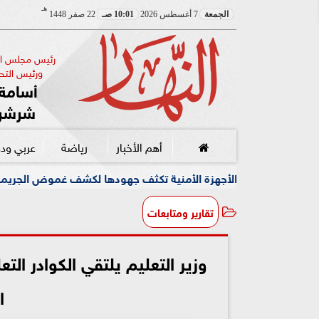
هـ
الجمعة
7 أغسطس 2026
10:01 صـ
22 صفر 1448
رئيس مجلس الإ
ورئيس التحر
أسامة 
شرشر
أهم الأخبار
رياضة
عربي ود
هزة الأمنية تكثف جهودها لكشف غموض الجريمة
وسط أجواء م
تقارير ومتابعات
وزير التعليم يلتقي الكوادر الت
ا