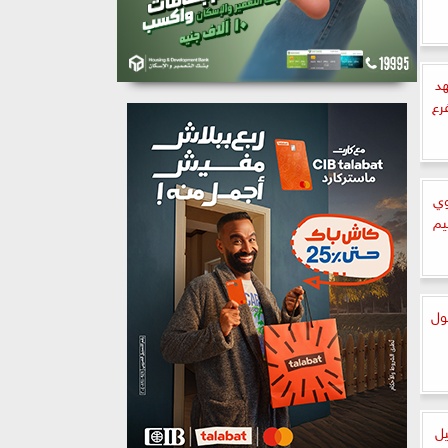
هد
رع
وي
يم
ول
يل