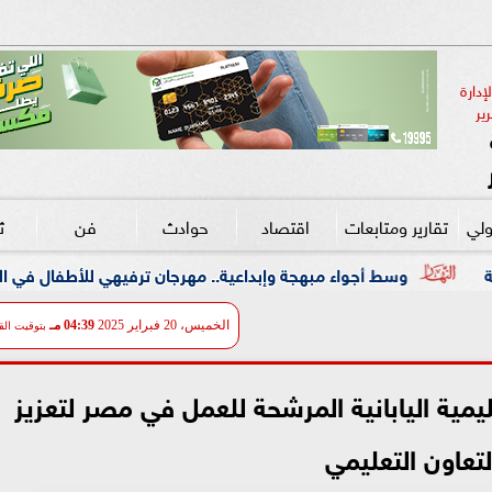
دارة 
ير
ولي
تقارير ومتابعات
اقتصاد
حوادث
فن
ث
بهجة وإبداعية.. مهرجان ترفيهي للأطفال في الزمالك بالتعاون مع ”علاء
الخميس، 20 فبراير 2025
04:39 مـ
بتوقيت الق
عليمية اليابانية المرشحة للعمل في مصر لتعزيز
لتعاون التعليمي