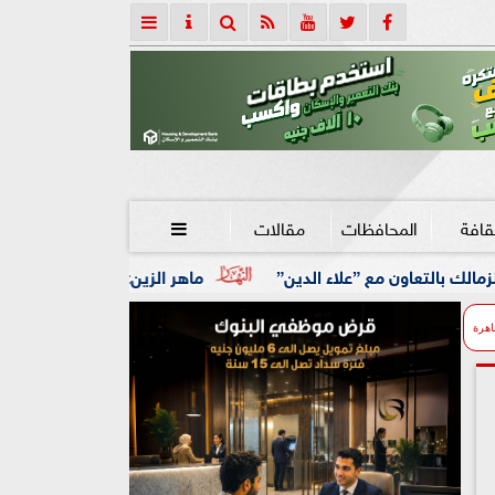
قافة
المحافظات
مقالات

 الدين”
ماهر الزين: 25 حافلة تُعيد 1250 سودانيًا ضمن الفوج الـ41.. والالتزام بوثائق السفر عزز انسيابية العودة الطوعية
اهرة