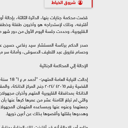
شروق الخياط
قضت محكمة جنايات بنها، الدائرة الثالثة، بإحالة 
أقترفه، وذلك لإستدراجه هو وآخرون طفلة وخطفها لم
الـقليوبية، وحددت جلسة اليوم الأول من دور شهر م
صدر الحكم برئاسة المستشار سيد رفاعي حسين 
وحسام فاروق عبد اللطيف الدسوقى، وأمانة سر م
الإحالة إلي المحاكمة الجنائية
إحالت الن
الخانكة بمحافظة القليوبية المتهم وأخران مجهول
والتي لم تبلغ الثامنة عشر من عمرها كرهاً عنها بأن
جمعتهما وعنوه عنها وبمساعده المتهمان المجهولان
وهددوها بقتلها وأقصوها بذلك عن أعين ذويها.
وتابع أمر الإحالة أنه قد أقترنت تلك الجناية بجنا