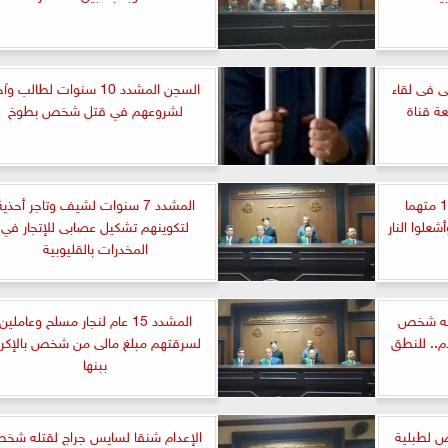
ى فى لقاء
السجن المشدد 10 سنوات لطالب وآ
ة قناة
لشروعهم في قتل شخص بطوخ
السجن المشدد 15 سنة لـ11 متهما
المشدد 7 سنوات لشيف وتاجر أحذية
لوا النار
لتكوينهم تشكيل عصابى للإتجار في
المخدرات بالقليوبية
تله شخص
المشدد 15 عام لنجار مسلح وعاملين
م.. للنطق
لسرقتهم مبلغ مالى من شخص بالإكرا
ببنها
تقود 4 أشخاص لطبلية
الإعدام شنقا لسايس جراج لقتله شخ