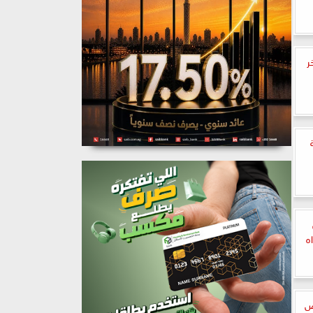
خر
ه
ص