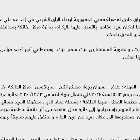
أوراق حلاق لفضيلة مفتي الجمهورية لإبداء الرأى الشرعي في إعدامه علي ما
كان بعيد وقاموا بالتعدي عليها بالإكراه، بدائرة مركز الخانكة بمحافظة
ايو للنطق بالحكم.
عزت، وعضوية المستشارين عزت سمير عزت، ومصطفي أنور أحمد مؤمن،
ينا عوض.
يابة العامة المتهم:- "أحمد م ع ا" 18 سنة - المهنه : حلاق - العنوان بجوار مصنع الثلج - سرياقوس - مركز الخانكة، ف
القضية رقم ٤٢٠٦٥ /٢٠٢٤ جنح المركز الخانكة، والمقيدة برقم ٥١٦٣ لسنة ٢٠٢٤ كلي شمال بنها- لأنه في ٣ / ١٢/ ٢٠٢٤ بد
ان خطفوا المجني عليها الطفلة / بسملة عماد الدين محفوظ السيد حسانين
 قام المتهم بإستدراجها إلى دائرة محل إقامته على أثر علاقة عاطفية مزيفة
 اصطحبوها الي مكان بعيد عن اعين الحاره والمتفق عليهم مسبقاً بينهما
ية أخرى وهي أنه في ذات الزمان والمكان: هتكوا عرض المجني عليها الطفلة /