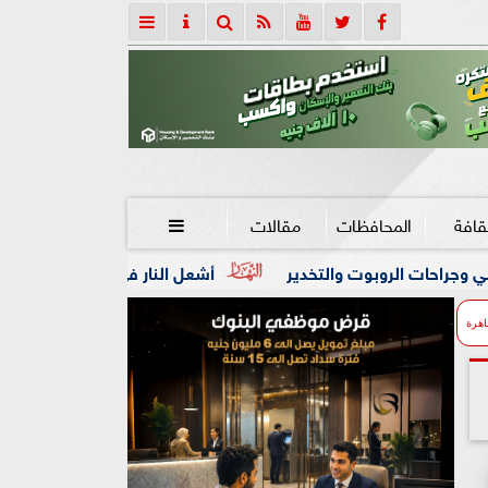
قافة
المحافظات
مقالات

ر
أشعل النار في جسده خلال حملة إزالة.. محافظ بورسعيد يز
اهرة