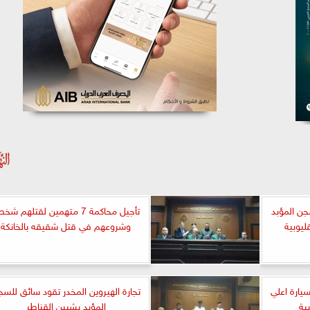
جن المؤبد
تأجيل محاكمة 7 متهمين لقتلهم ش
وشروعهم في قتل شقيقه بالخانكة
 سيارة اعلي
تجارة الهيروين المخدر تقود سائق للس
ية
المؤبد بشبين القناطر