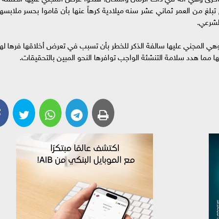
لغ من العمر ثماني عشر سنه ميلادية كرهاً عنها بأن قاموا بحسر ملابسها
الشرعي.
هي المجني عليها سالفة الذكر للخطر بأن تسبب في تعرض أخلاقها فرها لها
ا مما هدد سلامة التنشئة الواجب توافرها النحو المبين بالتحقيقات.