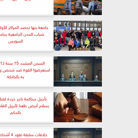
جامعة بنها تحصد المراكز الأول
شباب المدن الجامعية بجامع
السويس
استعرضوا القوة ضد شخص وأشع
به بالخانكة
تأجيل محاكمة تاجر خردة لق
بسلاح أبيض طعنا لأبريل القاد
بالحكم
خلافات سابقة 