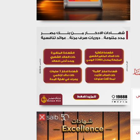
خص
جن