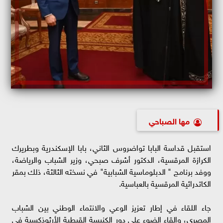
مها الصباحي
استقبل قداسة البابا تواضروس الثاني، بابا الإسكندرية وبطريرك
الكرازة المرقسية، الدكتور أشرف صبحي، وزير الشباب والرياضة،
ووفد برنامج " الدبلوماسية الشبابية" في نسخته الثالثة، ذلك بمقر
الكاتدرائية المرقسية بالعباسية.
جاء اللقاء في إطار تعزيز الوعي والانتماء الوطني بين الشباب
المصري، وإلقاء الضوء على دور الكنيسة القبطية الأرثوذكسية في