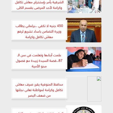
الشرقية يأمر بإستخراج معاش تكافل
وكرامة لأحد المرضى بقسم الكلى
الصناعي
450 جنيه لا تكفي ..برلماني يطالب
وزيرة التضامن باعداد تشريع لرفع
معاش تكافل وكرامة
علمت أبناءها وتعلمت في سن الـ
87..قصة السيدة زبيدة مع فصول
محو الأمية
محافظ المنوفية يقرر صرف معاش
تكافل وكرامة لمواطنة تعاني نجلتها
من ضعف البصر
الحكومة تنفي إيقاف بعض بطاقات