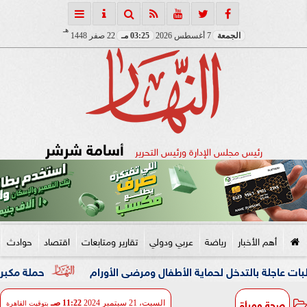
هـ
الجمعة
7 أغسطس 2026
03:25 مـ
22 صفر 1448
أسامة شرشر
رئيس مجلس الإدارة ورئيس التحرير
أهم الأخبار
رياضة
عربي ودولي
تقارير ومتابعات
اقتصاد
حوادث
دخل لحماية الأطفال ومرضى الأورام
حملة مكبرة تضبط 32 مخالفة تموينية وحالة إشغال بفرشوط
صحة ومرأة
السبت، 21 سبتمبر 2024
11:22 صـ
بتوقيت القاهرة