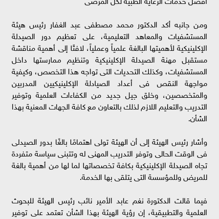
ومن جانبه أكد الدكتور محمد مصطفى عبد الغفار رئيس هيئة
المستشفيات والمعاهد التعليمية، على تعظيم دور الصيدلة
الإكلينيكية لأهميتها البالغة علمياً وعملياً، لافتًا إلى أهمية مناقشة
مستقبل مهنة الصيدلة الإكلينيكية وتنظيم ممارستها داخل
المستشفيات، وكذلك التحديات التى تواجه هذا التخصص، وكيفية
مواجهة النقص فى أعداد الصيادلة الإكلينيكيين المدربين
والمتخصصين، وخلق جيل جديد من الكفاءات العلمية وتوفير
التدريب والتعليم اللازم لذلك بالتعاون مع كافة الجهات المعنية بهذا
الشأن.
وأشار رئيس الهيئة إلى أن الهيئة تولى اهتمامًا بالغًا بدور الصيدلى
فى الوقت الحالى وتوفر التدريب المهنى له وتتبنى سياسة متفردة
تجاه الصيدلة الإكلينيكية بكافة تخصصاتها لما لها من أهمية بالغة
للمريض وللمؤسسة التى يتلقى بها الخدمة.
فيما قالت الدكتورة نغم عابد الأمير نائب رئيس الهيئة للبحوث
العلمية والتطبيقية، إن رؤية الهيئة بهذا الشأن تعتمد على توفير