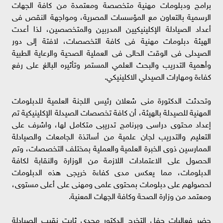
برامج ودبلومات مهنية متخصصة ومعتمدة من كافة الجهات
الرسمية بالتعاون مع المؤسسات المصرية، ومواجهة النقص فى
أعداد الصيادلة الإكلينيكيين المدربين والمتخصصين، لذا أعدت
الهيئة دبلومات مهنية فى كافة التخصصات، لافتة إلى دور
الصيدلى فى الوقت الحالى فى العملية الصحية والرعاية الطبية
وأهمية التدريب والبحث العلمي المستمر وتأثيره البالغ على رفع
كفاءة ومهارات الصيدلي الاكلينيكي.
وتحدثت الدكتورة منى شعلان رئيس اللجنة العلمية للدبلومات
المهنية للصيدلة بالهيئة، أن كافة تخصصات الصيدلة الإكلينيكية تم
إعداد محتوى دراسى وبرنامج تدريبى متكامل لها، واشرف على
التعليم والتدريب لجان علمية من أساتذة الجامعات والصيادلة
الممارسين ذوى الخبرة العلمية والعملية بمختلف التخصصات، وتم
الحصول على الاعتمادات اللازمة من الوزارة والنقابة لكافة
الدبلومات، مما يعكس مدى كفاءة خريجى هذه الدبلومات
لحصولهم على دبلومات بمحتوى علمى ومهنى على أعلى مستوى،
ومعتمد من وزارة الصحة وكافة الجهات المعنية.
حضر فعاليات حفل التخرج الدكتور مجدي ثابت نقيب الصيادلة