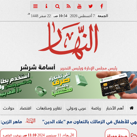
هـ
الجمعة
7 أغسطس 2026
10:54 صـ
22 صفر 1448
أسامة شرشر
رئيس مجلس الإدارة ورئيس التحرير
أهم الأخبار
رياضة
عربي ودولي
تقارير ومتابعات
اقتصاد
حوادث
ي الزمالك بالتعاون مع ”علاء الدين”
ماهر الزين: 25 حافلة تُعيد 1250 سودانيًا ضمن الفوج الـ41.. والالتزام بوثائق السفر عزز انسيابية العودة الطوعية
صحة ومرأة
الأربعاء، 11 سبتمبر 2024
11:10 صـ
بتوقيت القاهرة