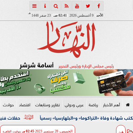
هـ
الأحد
9 أغسطس 2026
02:41 صـ
23 صفر 1448
أسامة شرشر
رئيس مجلس الإدارة ورئيس التحرير
أهم الأخبار
رياضة
عربي ودولي
تقارير ومتابعات
اقتصاد
حوادث
اة «التراكوما» و«البلهارسيا» رسمياً
حفلات فنية وأنشطة ثقا
فن
الخميس، 28 سبتمبر 2023
02:45 مـ
بتوقيت القاهرة