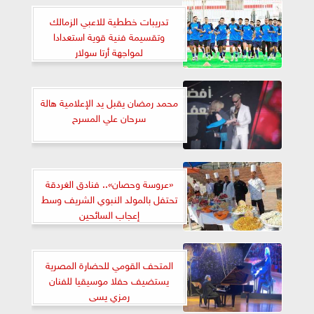
تدريبات خططية للاعبي الزمالك
وتقسيمة فنية قوية استعدادا
لمواجهة أرتا سولار
محمد رمضان يقبل يد الإعلامية هالة
سرحان علي المسرح
«عروسة وحصان».. فنادق الغردقة
تحتفل بالمولد النبوي الشريف وسط
إعجاب السائحين
المتحف القومي للحضارة المصرية
يستضيف حفلا موسيقيا للفنان
رمزي يسى