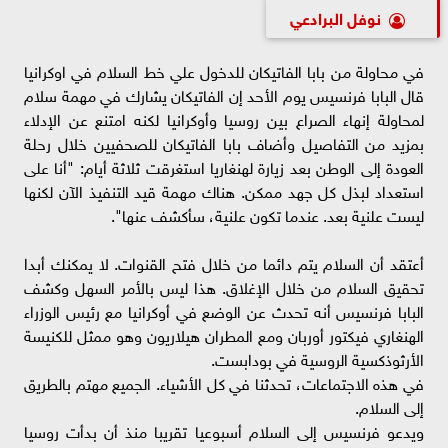
نوفل البرادعي
في محاولة من بابا الفاتيكان للدخول علي خط السلام في اوكرانيا
قال البابا فرنسيس يوم الأحد إن الفاتيكان يشارك في مهمة سلام
لمحاولة إنهاء الصراع بين روسيا وأوكرانيا لكنه امتنع عن الإدلاء
بمزيد من التفاصيل وأضاف بابا الفاتيكان للصحفيين خلال رحلة
العودة إلى الوطن بعد زيارة لهنغاريا استغرقت ثلاثة أيام: "أنا على
استعداد لبذل كل جهد ممكن. هناك مهمة قيد التنفيذ الآن لكنها
ليست علنية بعد. عندما تكون علنية، سأكشف عنها".
أعتقد أن السلام يتم دائما من خلال فتح القنوات. لا يمكنك أبدا
تحقيق السلام من خلال الإغلاق. هذا ليس بالأمر السهل وكشف
البابا فرنسيس أنه تحدث عن الوضع في أوكرانيا مع رئيس الوزراء
الهنغاري فيكتور أوربان ومع المطران هيلاريون وهو ممثل للكنيسة
الأرثوذكسية الروسية في بودابست.
في هذه الاجتماعات، تحدثنا في كل الأشياء. الجميع مهتم بالطريق
إلى السلام.
ويدعو فرنسيس إلى السلام أسبوعيا تقريبا منذ أن بدأت روسيا