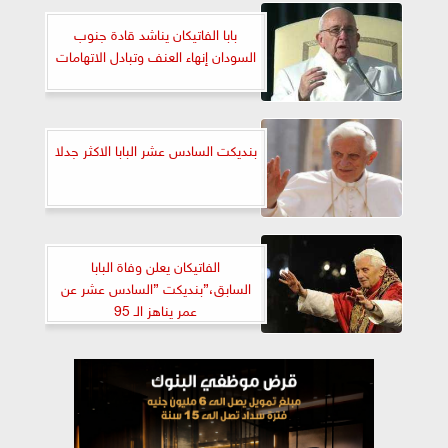
بابا الفاتيكان يناشد قادة جنوب
السودان إنهاء العنف وتبادل الاتهامات
بنديكت السادس عشر البابا الاكثر جدلا
الفاتيكان يعلن وفاة البابا
السابق،”بنديكت ”السادس عشر عن
عمر يناهز الـ 95