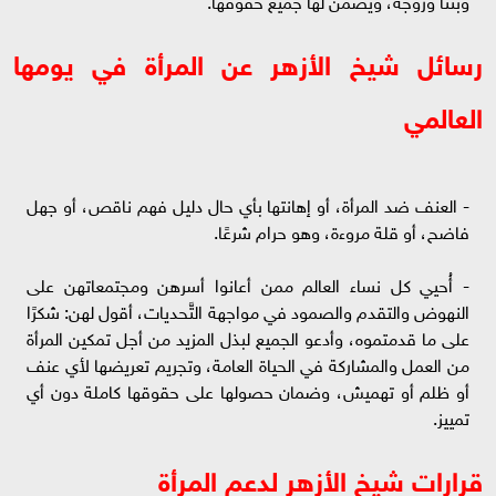
رسائل شيخ الأزهر عن المرأة في يومها
العالمي
- العنف ضد المرأة، أو إهانتها بأي حال دليل فهم ناقص، أو جهل
فاضح، أو قلة مروءة، وهو حرام شرعًا.
- أُحيي كل نساء العالم ممن أعانوا أسرهن ومجتمعاتهن على
النهوض والتقدم والصمود في مواجهة التَّحديات، أقول لهن: شكرًا
على ما قدمتموه، وأدعو الجميع لبذل المزيد من أجل تمكين المرأة
من العمل والمشاركة في الحياة العامة، وتجريم تعريضها لأي عنف
أو ظلم أو تهميش، وضمان حصولها على حقوقها كاملة دون أي
تمييز.
قرارات شيخ الأزهر لدعم المرأة