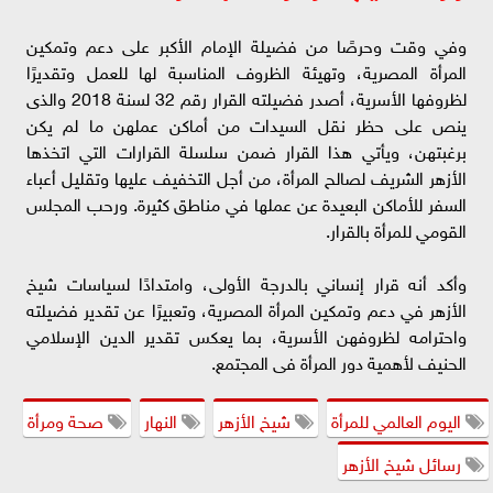
وفي وقت وحرصًا من فضيلة الإمام الأكبر على دعم وتمكين
المرأة المصرية، وتهيئة الظروف المناسبة لها للعمل وتقديرًا
لظروفها الأسرية، أصدر فضيلته القرار رقم 32 لسنة 2018 والذى
ينص على حظر نقل السيدات من أماكن عملهن ما لم يكن
برغبتهن، ويأتي هذا القرار ضمن سلسلة القرارات التي اتخذها
الأزهر الشريف لصالح المرأة، من أجل التخفيف عليها وتقليل أعباء
السفر للأماكن البعيدة عن عملها في مناطق كثيرة. ورحب المجلس
القومي للمرأة بالقرار.
وأكد أنه قرار إنساني بالدرجة الأولى، وامتدادًا لسياسات شيخ
الأزهر في دعم وتمكين المرأة المصرية، وتعبيرًا عن تقدير فضيلته
واحترامه لظروفهن الأسرية، بما يعكس تقدير الدين الإسلامي
الحنيف لأهمية دور المرأة فى المجتمع.
اليوم العالمي للمرأة
شيخ الأزهر
النهار
صحة ومرأة
رسائل شيخ الأزهر