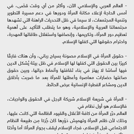
- العالم العربي والإسلامي الآن، وأكثر من أي وقت قضَى، في
أمس الحاجة لإعلاء مكانة المرأة ودورها في دعم مسيرة التطوير
وتنمية المجتمعات، لا سيما في ظل التحديات الراهنة التي تشهدها
مجتمعاتنا العربية والإسلامية، وهو ما يتطلب التأكيد على أهمية
تعظيم دور المرأة، وتكريمها، وإنصافها واستغلال طاقاتها المهدرة،
واحترام حقوقها التي كفلها الإسلام.
- حقوق المرأة في الإسلام مصونة بسياج رباني، وأن هناك فارقًا
كبيرًا بين الحقوق التي كفلها لها الإسلام في ظل بيئة يُشكل الدين
فيها أساسًا لا يهتز في بناء ثقافتها وأنماط حياتها، وبين حقوق
صاغتها حضارات معاصرة وأعطتها للمرأة بعد ما ضربت بأخلاق
الدين ومشاعر الفطرة الإنسانية عرض الحائط.
- المرأة في شريعة الإسلام شريكة الرجل في الحقوق والواجبات،
فالإسلام هو أول نظام في
العالم حرّر المرأة من كافة الأغلال والقيود الظالمة التي كانت عليها،
وذلك لأن ظلم المرأة وتهميش دَوْرِها كَانَ جُزءًا مِن طبيعة النظام
الاجتماعي قبل الإسلام، فجاء الإسلام ليقف بجوار المرأة: أما وأختا
وبنتًا وزوجة، ويَضْمَنَ لها جميع حقوقها.