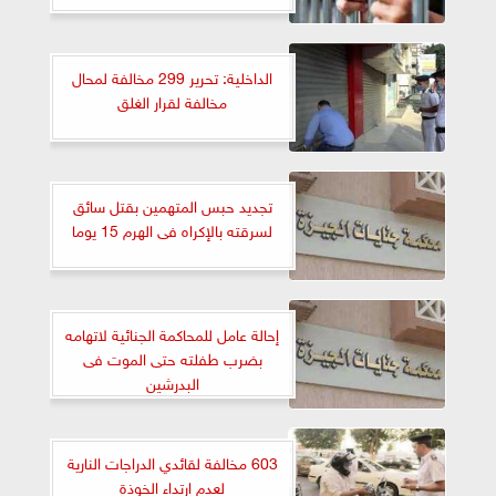
الداخلية: تحرير 299 مخالفة لمحال
مخالفة لقرار الغلق
تجديد حبس المتهمين بقتل سائق
لسرقته بالإكراه فى الهرم 15 يوما
إحالة عامل للمحاكمة الجنائية لاتهامه
بضرب طفلته حتى الموت فى
البدرشين
603 مخالفة لقائدي الدراجات النارية
لعدم ارتداء الخوذة