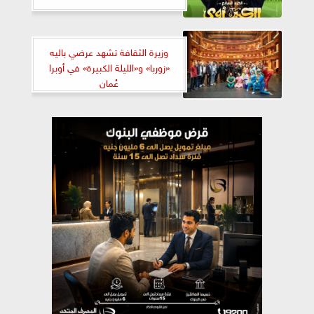
وزيرة الثقافة تشهد عرضي باليه
«زوربا» و«الليلة الكبيرة» في أوبرا
عُمان