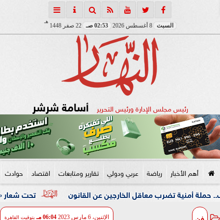
هـ
السبت
8 أغسطس 2026
02:53 صـ
22 صفر 1448
أسامة شرشر
رئيس مجلس الإدارة ورئيس التحرير
أهم الأخبار
رياضة
عربي ودولي
تقارير ومتابعات
اقتصاد
حوادث
ية تضرب معاقل الخارجين عن القانون
تحت شعار «خدمة بيوت ا
فن
الإثنين، 6 مارس 2023
06:04 مـ
بتوقيت القاهرة