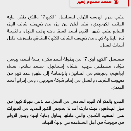
محمد ممدوح زهير
عقب طرح البرومو الأولي لمسلسل "الكبير7" والذي طغي عليه
الجانب الكوميدي، فقد أعلن عن جزء من ضيوف شرف الجزء
السابع عقب ظهور النجم أحمد السقا وهو يركب الخيل، والنجمة
نور اللبنانية كجزء من ضيوف الشرف الكثيرة المتوقع ظهورهم خلال
أحداث العمل.
مسلسل "الكبير أوي 7" من بطولة أحمد مكي، رحمة أحمد، بيومي
فؤاد، مصطفى غريب، هشام إسماعيل، محمد سلام، سماء
ابراهيم، وغيرهم من الفنانين، بالإضافة إلى ظهور عدد كبير من
ضيوف الشرف، والعمل من إنتاج شركة سينرجي، ومن إخراج أحمد
الجندي.
الجدير بالذكر أن الجزء السادس من العمل قد لاقى قبولا كبيرا من
قبل الجماهير، حيث دارت أحداثه بتعرض الكبير للعديد من التغيرات
على الصعيد الأسري والتي خلالها يحاول رعاية ابنيه ويقرر الزواج
من مربوحة من أجل المساعدة في تربية الأبناء.