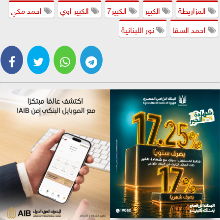
المزاريطة
الكبير
الكبير7
الكبير اوي
احمد مكي
احمد السقا
نور اللبنانية