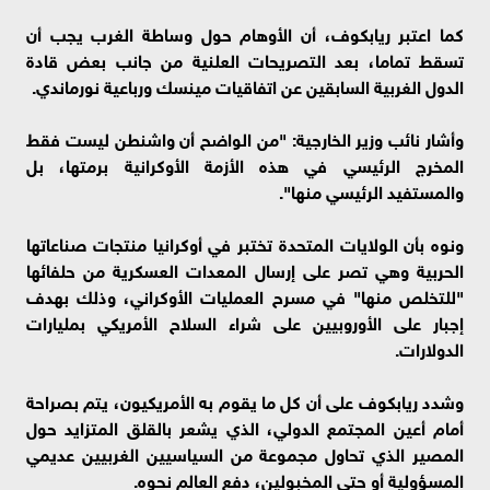
كما اعتبر ريابكوف، أن الأوهام حول وساطة الغرب يجب أن
تسقط تماما، بعد التصريحات العلنية من جانب بعض قادة
الدول الغربية السابقين عن اتفاقيات مينسك ورباعية نورماندي.
وأشار نائب وزير الخارجية: "من الواضح أن واشنطن ليست فقط
المخرج الرئيسي في هذه الأزمة الأوكرانية برمتها، بل
والمستفيد الرئيسي منها".
ونوه بأن الولايات المتحدة تختبر في أوكرانيا منتجات صناعاتها
الحربية وهي تصر على إرسال المعدات العسكرية من حلفائها
"للتخلص منها" في مسرح العمليات الأوكراني، وذلك بهدف
إجبار على الأوروبيين على شراء السلاح الأمريكي بمليارات
الدولارات.
وشدد ريابكوف على أن كل ما يقوم به الأمريكيون، يتم بصراحة
أمام أعين المجتمع الدولي، الذي يشعر بالقلق المتزايد حول
المصير الذي تحاول مجموعة من السياسيين الغربيين عديمي
المسؤولية أو حتى المخبولين، دفع العالم نحوه.