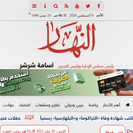
هـ
الأحد
9 أغسطس 2026
06:35 صـ
24 صفر 1448
أسامة شرشر
رئيس مجلس الإدارة ورئيس التحرير
أهم الأخبار
رياضة
عربي ودولي
تقارير ومتابعات
اقتصاد
حوادث
اة «التراكوما» و«البلهارسيا» رسمياً
حفلات فنية وأنشطة ثقا
عربي ودولي
الإثنين، 30 يناير 2023
11:35 صـ
بتوقيت القاهرة