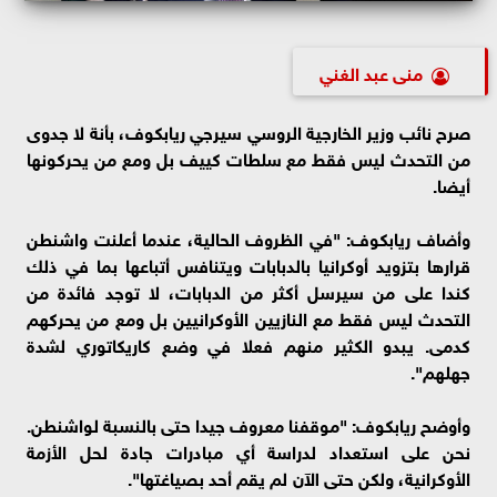
منى عبد الغني
صرح نائب وزير الخارجية الروسي سيرجي ريابكوف، بأنة لا جدوى
من التحدث ليس فقط مع سلطات كييف بل ومع من يحركونها
أيضا.
وأضاف ريابكوف: "في الظروف الحالية، عندما أعلنت واشنطن
قرارها بتزويد أوكرانيا بالدبابات ويتنافس أتباعها بما في ذلك
كندا على من سيرسل أكثر من الدبابات، لا توجد فائدة من
التحدث ليس فقط مع النازيين الأوكرانيين بل ومع من يحركهم
كدمى. يبدو الكثير منهم فعلا في وضع كاريكاتوري لشدة
جهلهم".
وأوضح ريابكوف: "موقفنا معروف جيدا حتى بالنسبة لواشنطن.
نحن على استعداد لدراسة أي مبادرات جادة لحل الأزمة
الأوكرانية، ولكن حتى الآن لم يقم أحد بصياغتها".