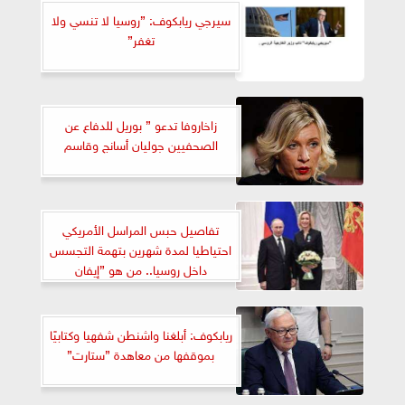
سيرجي ريابكوف: ”روسيا لا تنسي ولا
تغفر”
زاخاروفا تدعو ” بوريل للدفاع عن
الصحفيين جوليان أسانج وقاسم
تفاصيل حبس المراسل الأمريكي
احتياطيا لمدة شهرين بتهمة التجسس
داخل روسيا.. من هو ”إيفان
غيرشكوفيتش”
ريابكوف: أبلغنا واشنطن شفهيا وكتابيًا
بموقفها من معاهدة ”ستارت”