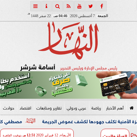
هـ
الجمعة
7 أغسطس 2026
04:46 صـ
22 صفر 1448
أسامة شرشر
رئيس مجلس الإدارة ورئيس التحرير
أهم الأخبار
رياضة
عربي ودولي
تقارير ومتابعات
اقتصاد
حوادث
ية تكثف جهودها لكشف غموض الجريمة
مصطفي كامل يعلن مغادر
المرأة والبيت
الأربعاء، 12 فبراير 2020
12:51 مـ
بتوقيت القاهرة