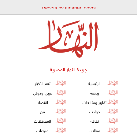
Tweets by alnahar_egypt
جريدة النهار المصرية
الرئيسية
أهم الأخبار
رياضة
عربي ودولي
تقارير ومتابعات
اقتصاد
حوادث
فن
ثقافة
المحافظات
مقالات
منوعات