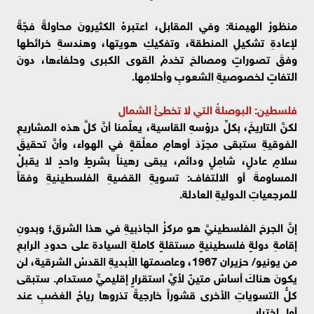
منظورُ الهيمنة: وفي المقابل، اعتبرهُ الكثيرونَ محاولةً فجّةً
لإعادةِ تشكيلِ المنطقة، وتفكيكِ هويتها، وهندسةِ خرائطها
وفقَ تصوراتٍ ومصالحَ تخدمُ القوى الكبرى وحلفاءها، دونَ
التفاتٍ لخصوصيةِ الشعوبِ وأحلامِها.
فلسطين: البوصلةُ التي لا تخطئُ الشمال
لكنَّ التاريخَ، بكلِّ دروُسهِ القاسية، يعلّمنا أنَّ كلَّ هذه المشاريعِ
الفوقيةِ ستبقى مجرّدَ أوهامٍ معلّقةٍ في الهواء، وأنَّ تحقيقَ
سلامٍ عادلٍ، شامِلٍ ودائم، يبقى رهيناً بشرطٍ واحدٍ لا يقبلُ
المساومةَ أو الالتفاف: تسويةِ القضيةِ الفلسطينيةِ وفقاً
للمرجعياتِ الدوليةِ العادلة.
إنَّ الجرحَ الفلسطينيَّ هو مركزُ الجاذبيةِ في هذا الشرق؛ وبدونِ
إقامةِ دولةٍ فلسطينيةٍ مستقلةٍ كاملةِ السيادة على حدودِ الرابعِ
من يونيو/ حزيران 1967، وعاصمتها الأبديةِ القدسُ الشرقية، لن
يكونَ هناكَ أساسٌ متينٌ لأيِّ استقرارٍ إقليميٍّ مستدام. ستبقى
كلُّ التسوياتِ الأخرى قشوراً خارجيةً تذروها رياحُ الغضبِ عند
أولِ اختبار.