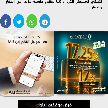
الأحكامِ المسبقةِ التي أورثتنا لعقودٍ طويلةٍ مزيداً من الجفاءِ
والدمار.