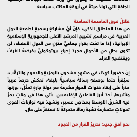
الجافةِ التي تولدُ ميتةً في أروقةِ المكاتب.سياسة
ظلالٌ فوقَ العاصمةِ الصامتة
من هذا المنطلقِ الذكي، فإنَّ أيَّ مشاركةٍ رسميةٍ لجامعةِ الدولِ
العربية في مراسمِ تشييعِ المرشدِ الأعلى للجمهوريةِ الإسلاميةِ
الإيرانية، إذا ما تمَّت بقرارٍ جماعيٍّ متَّزنٍ من الدولِ الأعضاء، لن
تكونَ بحالٍ من الأحوالِ مجردَ إجراءٍ بروتوكوليٍّ يفرضهُ العُرفُ
ويقتضيهِ العزاء.
إنَّ حضوراً كهذا، في مشهدٍ مشحونٍ بالرمزيةِ والدموعِ والترقُّب،
سيُقرأُ حتماً بوصفهِ رسالةً سياسيةً بليغة، تعكسُ حرصاً عربياً
حذراً على إبقاءِ قنواتِ الحوارِ مشرعةً مع دولةٍ جارةٍ تمثّلُ، بوزنها
وتأثيرها, أحدَ أبرزِ الفاعلينَ الإقليميين. يأتي هذا في وقتٍ يمرُّ
فيه الشرقُ الأوسطُ بمخاضٍ عسير، وتشهدُ فيه توازناتُ القوى
تحولاتٍ متسارعةً تشبهُ رمالاً متحركةً لا تستقرُّ على حال.
نحو أفقٍ جديد: تحريرُ القرارِ من القيود