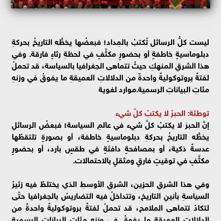
ليست كلُّ الرسائل تُكتبُ بالمِداد؛ فبعضُها يخطُّه التاريخُ بحركةِ
دبلوماسيةٍ خاطفةٍ أو بحضورٍ مكثَّفٍ في لحظةِ رثاءٍ فارقة. وفي
هذا الشرقِ المنهكِ حيثُ تتماهى الجغرافيا بالسياسة، قد تحملُ
لفتةٌ بروتوكوليةٌ واحدةٌ من الدلالاتِ العميقةِ ما يفوقُ في وزنهِ
مئاتِ البياناتِ الرسمية.موارد لغوية
توطئة: الحبرُ لا يكتبُ كلَّ شيء
إنَّ الحبرَ لا يكتبُ كلَّ شيء في عالمِ السياسة؛ فبعضُ الرسائلِ
يخطُّه التاريخُ بحركةِ دبلوماسيةٍ خاطفة، أو بصورةٍ تلتقطُها
عدسةٌ ذكية، أو بمصافحةٍ دافئةٍ في طقسٍ بارد، أو بحضورٍ
مكثَّفٍ في توقيتٍ فارقٍ ومثقلٍ بالاحتمالات.
وفي هذا الشرقِ الحزين، الشرقِ الأوسطِ الذي يختلطُ فيه زئيرُ
السياسةِ بأنينِ التاريخ، وتتداخلُ فيه التضاريسُ بالجغرافيا حتّى
لتكادُ تتماهى الملامح، قد تحملُ لفتةٌ بروتوكوليةٌ واحدةٌ من
الدلالاتِ العميقةِ ما يفوقُ في وزنهِ مئاتِ البياناتِ الرسميةِ