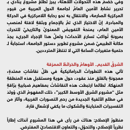
وفي خضمِّ هذه التحولاتِ اللاهثة، يبرزُ تطلعٌ مشروعٌ ينادي بـ
تحريرِ نشاطِ الأمينِ العامِّ لجامعةِ الدولِ العربيةِ من قيودِ
المركزيةِ الصارمة، والانتقالِ به نحو رحابةِ اللامركزيةِ في الحركةِ
والمبادرة. إنَّ الاختيارَ الذي تمَّ بالإجماعِ وبثقةٍ لافتة لمنصبِ
الأمينِ العام، يمنحهُ التفويضَ المعنويَّ والتاريخيَّ للتحركِ
بمرونةٍ تُواكبُ تسارعَ الأحداث؛ ولعلَّ هذا الإجراءَ الجريءَ يجدُ
مكانهُ الطبيعيَّ ضمنَ مشروعِ تطويرِ دستورِ الجامعة، استجابةً لـ
حتميةِ متغيراتِ الساعةِ التي لا تنتظرُ المترددين.
الشرقُ القديم.. الأوهامُ والخرائطُ الممزقة
تأتي هذه التطوراتُ الدراماتيكيةُ في ظلِّ نقاشاتٍ ممتدةٍ،
معجونةٍ بالقلقِ منذ عقود، حولَ هويةِ ومستقبلِ هذه المنطقةِ
المنهكة. لطالما ارتبطت هذه النقاشاتُ بمفاهيمَ ضبابيةٍ برّاقةٍ
مثل “مشروع الشرق الأوسط الكبير”، ذلك المفهومُ الذي وُولدَ
في مطلعِ الألفيةِ الجديدة من رحمِ التصوراتِ الغربية، وأثارَ من
التفسيراتِ المتباينةِ والشكوكِ ما يكفي لإشعالِ قارة.
منظورُ الإصلاح: هناكَ مَن رأى في هذا المشروعِ آنذاك إطاراً
نظرياً للإصلاح، والتحوّل، والتعاونِ الاقتصاديّ المفترض.