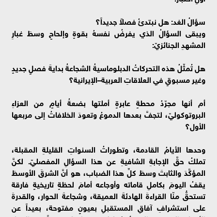
سؤالُ الغد: هل نبتدئُ فصلاً جديداً؟
ويبقى السؤالُ الذي يفرضُ نفسهُ بقوةٍ وإلحاحٍ وسطَ غبارِ
المشهدِ الجنائزيّ:
هل تُمثّلُ هذه التحركاتُ الدبلوماسيةُ الشجاعةُ بدايةَ فصلٍ جديدٍ
وغير مسبوقٍ في العلاقاتِ العربية–الإيرانية؟
أم أنها مجرّدُ محطةٍ عابرةٍ أملتها بضعةُ أيامٍ من العزاءِ
البروتوكوليّ، لتجفَّ بعدها الدموعُ وتعودَ الخلافاتُ إلى مربعها
الأول؟
وحدها الأيامُ القادمة، وتطوراتُ السنواتِ القليلةِ المقبلة،
تملكُ حقَّ الإجابةِ الشافيةِ عن هذا السؤالِ المفصليّ. لكنَّ
المؤكَّدَ والثابتَ وسطَ كلِّ هذا الضباب، هو أنَّ الشرقَ الأوسطَ
يقفُ اليومَ بكاملِ قاماته وأوجاعه أمامَ لحظةٍ تاريخيةٍ فارقة
تستحقُّ منّا القراءةَ الهادئةَ العميقة، وشجاعةَ الحوار، والقدرةَ
على استشرافِ آفاقِ المستقبلِ بعيونٍ مفتوحة، بعيداً عن