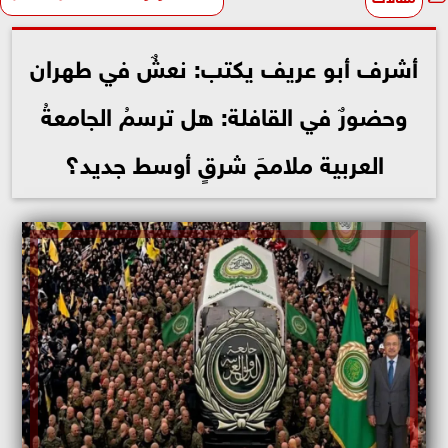
أشرف أبو عريف يكتب: نعشٌ في طهران
وحضورٌ في القافلة: هل ترسمُ الجامعةُ
العربية ملامحَ شرقٍ أوسط جديد؟