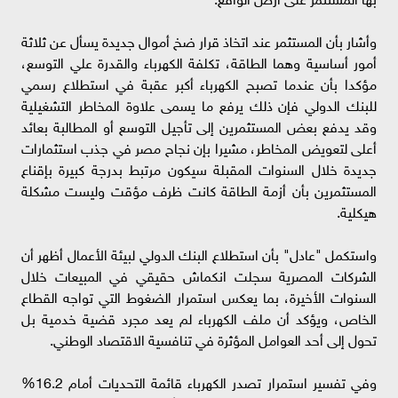
وأشار بأن المستثمر عند اتخاذ قرار ضخ أموال جديدة يسأل عن ثلاثة
أمور أساسية وهما الطاقة، تكلفة الكهرباء والقدرة علي التوسع،
مؤكدا بأن عندما تصبح الكهرباء أكبر عقبة في استطلاع رسمي
للبنك الدولي فإن ذلك يرفع ما يسمى علاوة المخاطر التشغيلية
وقد يدفع بعض المستثمرين إلى تأجيل التوسع أو المطالبة بعائد
أعلى لتعويض المخاطر، مشيرا بإن نجاح مصر في جذب استثمارات
جديدة خلال السنوات المقبلة سيكون مرتبط بدرجة كبيرة بإقناع
المستثمرين بأن أزمة الطاقة كانت ظرف مؤقت وليست مشكلة
هيكلية.
واستكمل "عادل" بأن استطلاع البنك الدولي لبيئة الأعمال أظهر أن
الشركات المصرية سجلت انكماش حقيقي في المبيعات خلال
السنوات الأخيرة، بما يعكس استمرار الضغوط التي تواجه القطاع
الخاص، ويؤكد أن ملف الكهرباء لم يعد مجرد قضية خدمية بل
تحول إلى أحد العوامل المؤثرة في تنافسية الاقتصاد الوطني.
وفي تفسير استمرار تصدر الكهرباء قائمة التحديات أمام 16.2%