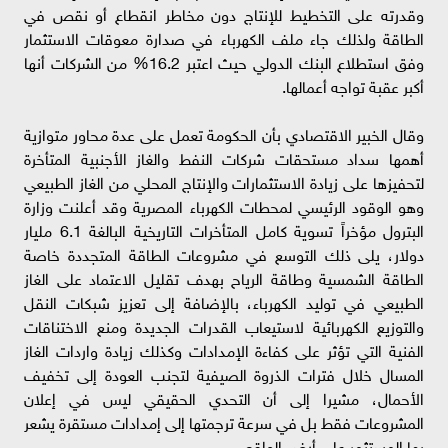
وقدرته على التخطيط للإنتاج دون مخاطر انقطاع أو نقص في
الطاقة ولذلك جاء ملف الكهرباء في صدارة معوقات الاستثمار
وفق استطلاع البنك الدولي حيث اعتبر 16.2% من الشركات أنها
أكبر عقبة تواجه أعمالها.
وقال الخبير الاقتصادي بأن الحكومة تعمل على عدة محاور متوازية
أهمها سداد مستحقات شركات النفط والغاز الأجنبية المتأخرة
لتحفيزها على زيادة الاستثمارات والإنتاج المحلي من الغاز الطبيعي
وهو الوقود الرئيسي لمحطات الكهرباء المصرية وقد أعلنت وزارة
البترول مؤخراً تسوية كامل المتأخرات التاريخية البالغة 6.1 مليار
دولار، يلى ذلك التوسع في مشروعات الطاقة المتجددة خاصة
الطاقة الشمسية وطاقة الرياح بهدف تقليل الاعتماد على الغاز
الطبيعي في توليد الكهرباء، بالإضافة إلى تعزيز شبكات النقل
والتوزيع الكهربائية لاستيعاب القدرات الجديدة ومنع الاختناقات
الفنية التي تؤثر على كفاءة الإمدادات وكذلك زيادة واردات الغاز
المسال خلال فترات الذروة الصيفية لتجنب العودة إلى تخفيف
الأحمال، مشيرا إلى أن التحدي الحقيقي ليس في إعلان
المشروعات فقط بل في سرعة ترجمتها إلى إمدادات مستقرة يشعر
بها المستثمر على أرض الواقع.