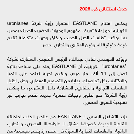
حدث استثنائي في 2026
يعكس افتتاح EASTLANE استمرار رؤية شركة urbnlanes
الكويتية نحو إعادة تعريف مفهوم الوجهات الحضرية الحديثة بمصر،
بما يواكب تطلعات الجيل الجديد، ويخلق وجهات متكاملة تقدم
قيمة حقيقية للسوقين العقاري والتجاري بمصر.
ويؤكد المهندس شادي عبدالله، الرئيس التنفيذي المشارك لشركة
"urbnlanes" الكويتية، أن EASTLANE يمتد على مساحة بنائية
تصل إلى 14 ألف متر مربع، ويقدم تجربة تعتمد على التميز
والاختلاف بكل تفاصيله، بداية من التصميم المعماري وحتى اختيار
العلامات التجارية والمفاهيم المشاركة داخل المشروع، ما يعكس
رؤية الشركة نحو تطوير وجهات حضرية جديدة تقدم تجارب غير
تقليدية للسوق المصري.
يزيد التشغيل الرسمي لـ EASTLANE من عناصر الجذب لمنطقة
القاهرة الجديدة خصوصًا عشاق الـ lifestyle العصري، والتجارب
الراقية، والعلامات التجارية المميزة في مصر، إذ يضم مجموعة من