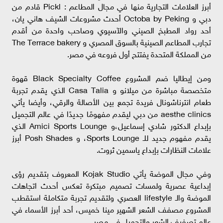
أبرز العلامات التجارية منها في مجال المطاعم : Pickl قادم من
دبي و Octoba by Peking أحدث مشروعات الشيف هاني يان،
أحد رواد المطبخ الصيني والآسيوي وصاحب واحدة من أقدم
تجارب المطاعم الصينية بالسوق المصري و The Terrace bakery
من المملكة المتحدة يفتتح أول فروعه في مصر.
ومن إيطاليا ضم المشروع Black Specialty Coffee قهوة
متخصصة مباشرة من ميلانو و Casa Talia الذي يقدم تجربة
طعام انترناشونال فريدة تجمع بين الأصالة والرقي، وأيضا يأتي
aesthe clinics من دبي ليقدم مفهومًا جديدًا في عالم التجميل
بإبداع الدكتور شادي إسماعيل،و Amici Sports Lounge الذي
يقدم مفهوم جديد للـ Sports Lounge، و Posh Shades أبرز
علامات النظارات بإبداع ياسمين ثروت.
وفي مجال الموضة يأتي Kojak Studio المعروف بتقديم رؤى
إبداعية عصرية ولمسات تصميم مبتكرة تعكس أحدث اتجاهات
الموضة والـ lifestyle العصري ولتقديم تجربة متكاملة استقطب
المشروع مصفف الشعر الشهير مينا خميس، أحد أبرز الأسماء في
عالم تصفيف الشعر والتجميل في مصر.