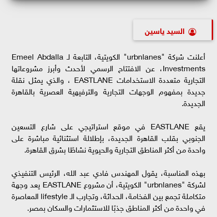
السيد ياسين
أعلنت شركة "urbnlanes" الكويتية، التابعة لـ Emeel Abdalla
Investments، عن الافتتاح الرسمي لأحدث وأبرز مشروعاتها
التجارية متعددة الاستخدامات EASTLANE ، والذي يمثل نقلة
جديدة بمفهوم الوجهات التجارية والترفيهية العصرية بالقاهرة
الجديدة.
يقع EASTLANE في موقع استراتيجي على شارع التسعين
الجنوبي بقلب القاهرة الجديدة، بإطلالة استثنائية مباشرة على
واحدة من أكثر المناطق التجارية والحيوية نشاطًا بشرق القاهرة.
بهذه المناسبة، يقول المهندس فادي عبد الله، الرئيس التنفيذي
لشركة "urbnlanes" الكويتية، أن مشروع EASTLANE يعد وجهة
متكاملة تجمع بين الفخامة، الحداثة، وتجارب الـ lifestyle المعاصرة
في واحدة من أكثر المناطق جذبًا للاستثمارات والسكان بمصر.