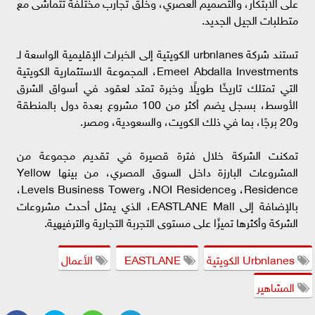
على الابتكار، والتصميم العصري، وخلق تجارب مختلفة تتماشى مع
متطلبات الجيل الجديد.
تستند شركة urbnlanes الكويتية إلى الخبرات الإقليمية الواسعة لـ
Emeel Abdalla Investments، المجموعة الاستثمارية الكويتية
التي تمتلك تاريخًا طويلًا وخبرة تمتد لعقود في أسواق الشرق
الأوسط، بسجل يضم أكثر من 100 مشروع بعدة دول بالمنطقة
و20 برجًا، بما في ذلك الكويت، والسعودية، ومصر.
تمكنت الشركة خلال فترة قصيرة في تقديم مجموعة من
المشروعات البارزة داخل السوق المصري، من بينها Yellow
Residence، وNOI Residence، وLevels Business Tower،
بالإضافة إلى EASTLANE Mall، الذي يمثل أحدث مشروعات
الشركة وأكثرها تميزًا على مستوى التجربة التجارية والترفيهية.
Urbnlanes الكويتية
EASTLANE
الأعمال
المشاهير