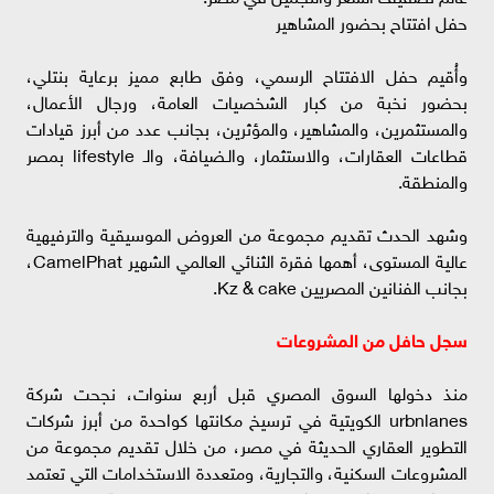
حفل افتتاح بحضور المشاهير
وأُقيم حفل الافتتاح الرسمي، وفق طابع مميز برعاية بنتلي،
بحضور نخبة من كبار الشخصيات العامة، ورجال الأعمال،
والمستثمرين، والمشاهير، والمؤثرين، بجانب عدد من أبرز قيادات
قطاعات العقارات، والاستثمار، والـضيافة، والـ lifestyle بمصر
والمنطقة.
وشهد الحدث تقديم مجموعة من العروض الموسيقية والترفيهية
عالية المستوى، أهمها فقرة الثنائي العالمي الشهير CamelPhat،
بجانب الفنانين المصريين Kz & cake.
سجل حافل من المشروعات
منذ دخولها السوق المصري قبل أربع سنوات، نجحت شركة
urbnlanes الكويتية في ترسيخ مكانتها كواحدة من أبرز شركات
التطوير العقاري الحديثة في مصر، من خلال تقديم مجموعة من
المشروعات السكنية، والتجارية، ومتعددة الاستخدامات التي تعتمد