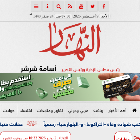
هـ
الأحد
9 أغسطس 2026
07:50 صـ
24 صفر 1448
أسامة شرشر
رئيس مجلس الإدارة ورئيس التحرير
أهم الأخبار
رياضة
عربي ودولي
تقارير ومتابعات
اقتصاد
حوادث
ة «التراكوما» و«البلهارسيا» رسمياً
حفلات فنية وأنشطة ثقاف
عقارات
الثلاثاء، 2 يونيو 2026
10:32 صـ
بتوقيت القاهرة