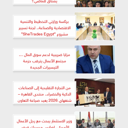
يشتاق للماضي؟
برئاسة وزارتي التخطيط والتنمية
الاقتصادية والصناعة.. لجنة تسيير
مشروع ”SheTrades Egypt”
تستعرض خطة عمل 2026 لتعزيز
نفاذ رائدات الأعمال للأسواق الدولية
مزايا ضريبية لدعم سوق المال …
مجتمع الأعمال يترقب حزمة
التيسيرات الجديدة
من التجارة التقليدية إلى الصناعات
الذكية والخضراء.. منتدى القاهرة –
شنغهاي 2026 يعيد صياغة التعاون
المصري الصيني
وزير الاستثمار يبحث مع رجل الأعمال
الأمريكي لورانس ميسيك فرص