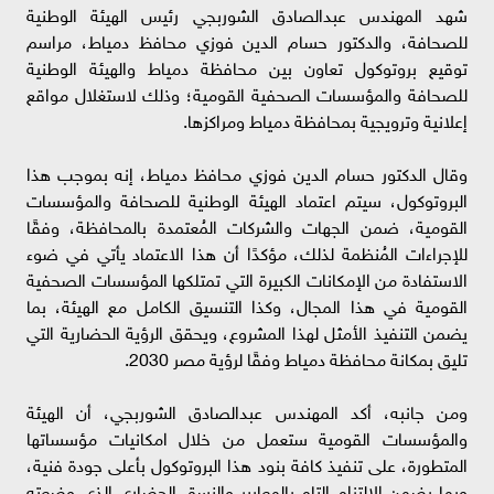
شهد المهندس عبدالصادق الشوربجي رئيس الهيئة الوطنية
للصحافة، والدكتور حسام الدين فوزي محافظ دمياط، مراسم
توقيع بروتوكول تعاون بين محافظة دمياط والهيئة الوطنية
للصحافة والمؤسسات الصحفية القومية؛ وذلك لاستغلال مواقع
إعلانية وترويجية بمحافظة دمياط ومراكزها.
وقال الدكتور حسام الدين فوزي محافظ دمياط، إنه بموجب هذا
البروتوكول، سيتم اعتماد الهيئة الوطنية للصحافة والمؤسسات
القومية، ضمن الجهات والشركات المُعتمدة بالمحافظة، وفقًا
للإجراءات المُنظمة لذلك، مؤكدًا أن هذا الاعتماد يأتي في ضوء
الاستفادة من الإمكانات الكبيرة التي تمتلكها المؤسسات الصحفية
القومية في هذا المجال، وكذا التنسيق الكامل مع الهيئة، بما
يضمن التنفيذ الأمثل لهذا المشروع، ويحقق الرؤية الحضارية التي
تليق بمكانة محافظة دمياط وفقًا لرؤية مصر 2030.
ومن جانبه، أكد المهندس عبدالصادق الشوربجي، أن الهيئة
والمؤسسات القومية ستعمل من خلال امكانيات مؤسساتها
المتطورة، على تنفيذ كافة بنود هذا البروتوكول بأعلى جودة فنية،
وبما يضمن الالتزام التام بالمعايير والنسق الحضاري الذي وضعته