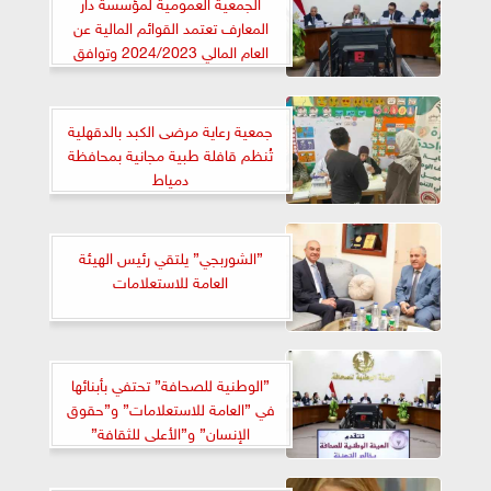
الجمعية العمومية لمؤسسة دار
المعارف تعتمد القوائم المالية عن
العام المالي 2024/2023 وتوافق
على زيادة رأس المال
جمعية رعاية مرضى الكبد بالدقهلية
تُنظم قافلة طبية مجانية بمحافظة
دمياط
”الشوربجي” يلتقي رئيس الهيئة
العامة للاستعلامات
”الوطنية للصحافة” تحتفي بأبنائها
في ”العامة للاستعلامات” و”حقوق
الإنسان” و”الأعلى للثقافة”
و”الصحفيين الأفارقة”