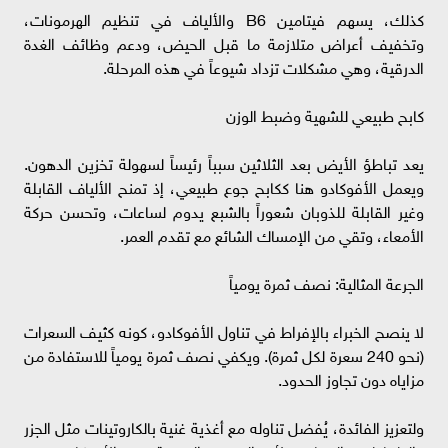
كذلك، يسهم فيتامين B6 والألياف في تنظيم الهرمونات،
وتخفيف أعراض متلازمة ما قبل الحيض، ودعم وظائف الغدة
الدرقية، وهي مشكلات تزداد شيوعاً في هذه المرحلة.
كابح طبيعي للشهية وضبط الوزن
يعد تباطؤ الأيض بعد الثلاثين سبباً رئيساً لسهولة تخزين الدهون.
ويعمل الأفوكادو هنا ككابح جوع طبيعي، إذ تمنح الألياف القابلة
وغير القابلة للذوبان شعوراً بالشبع يدوم لساعات، وتحسن حركة
الأمعاء، وتقي من الإمساك الشائع مع تقدم العمر.
الجرعة المثالية: نصف ثمرة يومياً
لا ينصح الخبراء بالإفراط في تناول الأفوكادو، كونه كثيف السعرات
(نحو 240 سعرة لكل ثمرة). ويكفي نصف ثمرة يومياً للاستفادة من
مزاياه دون تجاوز الحدود.
ولتعزيز الفائدة، يُفضل تناوله مع أغذية غنية بالكاروتينات مثل الجزر