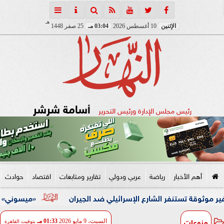
هـ
الإثنين
10 أغسطس 2026
03:04 مـ
25 صفر 1448
أسامة شرشر
رئيس مجلس الإدارة ورئيس التحرير
أهم الأخبار
رياضة
عربي ودولي
تقارير ومتابعات
اقتصاد
حوادث
تنفر الشارع الإسرائيلي ضد الجيران
«ميسوني» تطلق أول «Resort Club» لها في مصر وأفريقيا بالتعاون مع LMD بالساحل الشمالي
منوعات
السبت، 9 مايو 2026
01:33 مـ
بتوقيت القاهرة