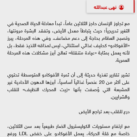
نهى عبدالله
مع تجاوز الإنسان حاجز الثلاثين عاماً، تبدأ معادلة الحياة الصحية في
التغير تدريجياً؛ حيث يتباطأ معدل الأيض، وتفقد البشرة مرونتها،
وتصبح العظام بحاجة إلى دعم مضاعف. وفي هذه المرحلة، يبرز
«الأفوكادو» كحليف غذائي استثنائي، ليس لمذاقه اللذيذ فقط، بل
لأنه يعمل بمثابة «عيادة متنقلة» تعالج أبرز مشكلات هذه المرحلة
العمرية.
تشير تقارير تغذية حديثة إلى أن ثمرة الأفوكادو المتوسطة تحتوي
على أكثر من 20 عنصراً غذائياً أساسياً، أبرزها الدهون الأحادية غير
المشبعة التي وُصفت بأنها «زيت المحرك النظيف» للقلب
والشرايين.
درع للقلب بعد تراجع الأيض
مع ارتفاع مستويات الكوليسترول الضار طبيعياً بعد سن الثلاثين،
خاصة مع قلة الحركة، يعمل الأفوكادو على خفض LDL ورفع