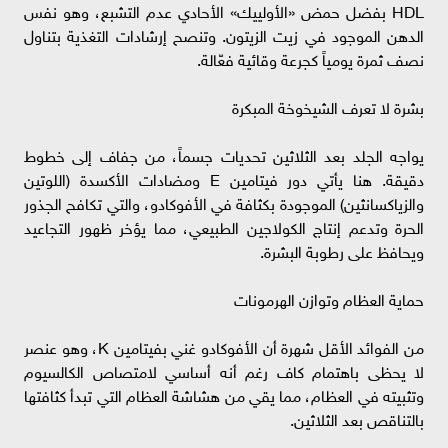
HDL بفضل حمض «الأولييك» الأحادي عدم التشبع، وهو نفس
الدهن الموجود في زيت الزيتون. وتنصح إرشادات التغذية بتناول
نصف ثمرة يومياً كجرعة وقائية فعّالة.
بشرة لا تعرف الشيخوخة المبكرة
يواجه الجلد بعد الثلاثين تحديات جسماً، من جفاف إلى خطوط
دقيقة. هنا يأتي دور فيتامين E ومضادات الأكسدة (اللوتين
والزياكسانثين) الموجودة بكثافة في الأفوكادو، والتي تكافح الجذور
الحرة وتدعم إنتاج الكولاجين الطبيعي، مما يؤخر ظهور التجاعيد
ويحافظ على رطوبة البشرة.
حماية العظام وتوازن الهرمونات
من الفوائد الأقل شهرة أن الأفوكادو غني بفيتامين K، وهو عنصر
لا يحظى باهتمام كاف رغم أنه أساسي لامتصاص الكالسيوم
وتثبيته في العظام، مما يقي من هشاشة العظام التي تبدأ كثافتها
بالتناقص بعد الثلاثين.