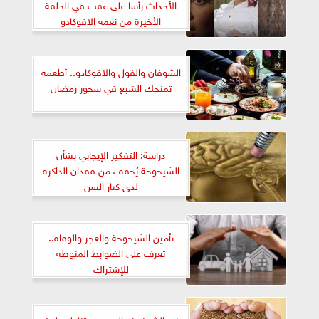
الأحداث رأسا على عقب في الحلقة
الأخيرة من نعمة الافوكادو
الشوفان والفول والافوكادو.. أطعمة
تمنحك الشبع في سحور رمضان
دراسة: التفكير الإيجابي بشأن
الشيخوخة يُخفف من فقدان الذاكرة
لدى كبار السن
تأمين الشيخوخة والعجز والوفاة..
تعرف على الضوابط المنوطة
للإشتراك
بذور الشيخوخة الصحية.. تناول ملعقة